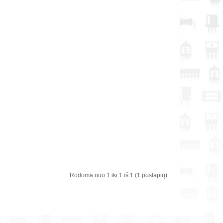
žainė yra 15,6", o jo
irtą plien..
Pridėti prie pageidavimų
sąrašo
Rodoma nuo 1 iki 1 iš 1 (1 puslapių)