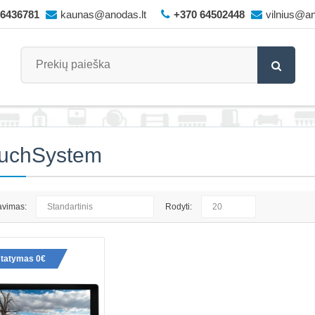
66436781
kaunas@anodas.lt
+370 64502448
vilnius@an
ouchSystem
avimas:
Rodyti:
iTouchSystem Raio 15 talpinis 
statymas 0€
1920x1080px ekranas plieniniam
Raspberry Pi 4B
iTouchSystem jutiklinis LCD ekrana