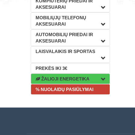
KOMPIUTERIŲ PRIEDAI IR
AKSESUARAI
MOBILIŲJŲ TELEFONŲ
AKSESUARAI
AUTOMOBILIŲ PRIEDAI IR
AKSESUARAI
LAISVALAIKIS IR SPORTAS
PREKĖS IKI 3€
ŽALIOJI ENERGETIKA
% NUOLAIDŲ PASIŪLYMAI