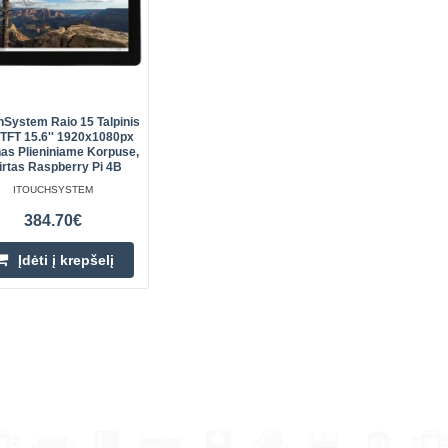
Pi 4B minikompiuteriui. Ekrano įstri
raiška - 1920x1080px. Jis įdėtas į tv
hSystem Raio 15 Talpinis
TFT 15.6'' 1920x1080px
as Plieniniame Korpuse,
irtas Raspberry Pi 4B
ITOUCHSYSTEM
384.70€
Įdėti į krepšelį