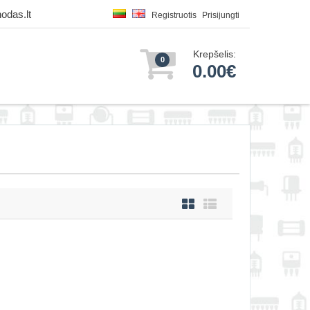
odas.lt
Registruotis
Prisijungti
Krepšelis:
0
0.00€
LCD TFT 15.6''
384.70€
e korpuse, skirtas
Laikinai Neturime
s, skirtas Raspberry
Įdėti į krepšelį