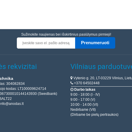
Sužinokite naujienas bei išskirtinius pasiūlymus pirmieji!
Prenumeruoti
s rekvizitai
Vilniaus parduotuv
Vytenio g. 20, LT-03229 Vilnius, Liet
chnika
+370 64502448
das: 304082834
ojo kodas: LT100009624714
Darbo laikas
T367300010144143930 (Swedbank)
9:00 - 18:00 (I - IV)
BALT22
9:00 - 17:00 (V)
info@anodas.lt
10:00 - 14:00 (VI)
Nedirbame (VII)
(Dirbame be pietų pertraukos)