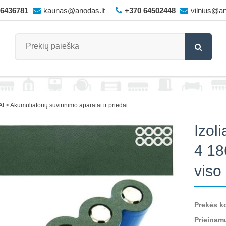
66436781
kaunas@anodas.lt
+370 64502448
vilnius@an
AI
Akumuliatorių suvirinimo aparatai ir priedai
Izol
4 18
viso
Prekės k
Prieinam