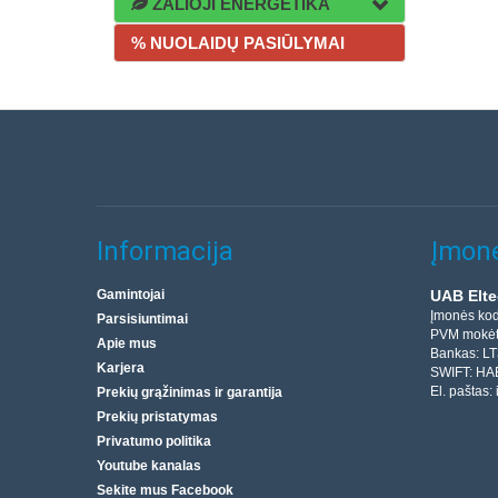
ŽALIOJI ENERGETIKA
% NUOLAIDŲ PASIŪLYMAI
Informacija
Įmonė
Gamintojai
UAB Elte
Įmonės ko
Parsisiuntimai
PVM mokėt
Apie mus
Bankas: L
Karjera
SWIFT: HA
El. paštas:
Prekių grąžinimas ir garantija
Prekių pristatymas
Privatumo politika
Youtube kanalas
Sekite mus Facebook