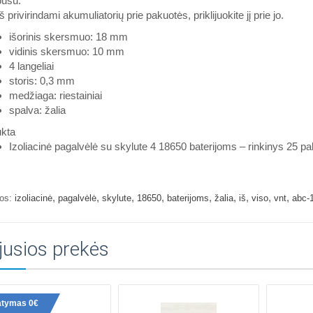
pusu.
š privirindami akumuliatorių prie pakuotės, priklijuokite jį prie jo.
išorinis skersmuo: 18 mm
vidinis skersmuo: 10 mm
4 langeliai
storis: 0,3 mm
medžiaga: riestainiai
spalva: žalia
ukta
Izoliacinė pagalvėlė su skylute 4 18650 baterijoms – rinkinys 25 p
,
,
,
,
,
,
,
,
,
os:
izoliacinė
pagalvėlė
skylute
18650
baterijoms
žalia
iš
viso
vnt
abc-1
jusios prekės
atymas 0€