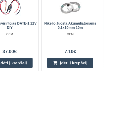
uvirintojas DATE-1 12V
Nikelio Juosta Akumuliatoriams
Velcro Su
DIY
0.1x10mm 10m
Ba
OEM
OEM
37.00€
7.10€
Įdėti į krepšelį
Įdėti į krepšelį