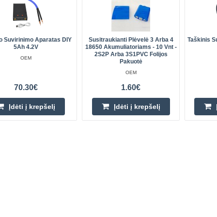
o Suvirinimo Aparatas DIY
Susitraukianti Plėvelė 3 Arba 4
Taškinis S
5Ah 4.2V
18650 Akumuliatoriams - 10 Vnt -
2S2P Arba 3S1PVC Folijos
OEM
Pakuotė
OEM
70.30€
1.60€
Įdėti į krepšelį
Įdėti į krepšelį