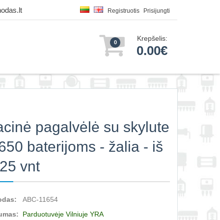
odas.lt
Registruotis
Prisijungti
Krepšelis:
0
0.00€
iacinė pagalvėlė su skylute
650 baterijoms - žalia - iš
 25 vnt
odas:
ABC-11654
umas:
Parduotuvėje Vilniuje YRA