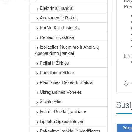
kor
Prie
Elektriniai Įrankiai
Atsuktuvai Ir Raktai
Karštų Klijų Pistoletai
Replės Ir Kąstukai
Izoliacijos Nuėmimo Ir Antgalių
Apspaudimo Įrankiai
Įtra
Peiliai Ir Žirklės
Padidinimo Stiklai
Plastikinės Dėžės Ir Stalčiai
Žym
Ultragarsinės Vonelės
Žibintuvėliai
Susi
Įvairūs Priedai Įrankiams
Lipdukų Spausdintuvai
Prist
Pakavimo Įrankiai Ir Medžiagos