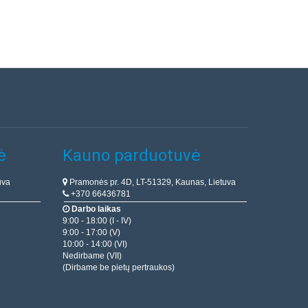
ė
Kauno parduotuvė
uva
Pramonės pr. 4D, LT-51329, Kaunas, Lietuva
+370 66436781
Darbo laikas
9:00 - 18:00 (I - IV)
9:00 - 17:00 (V)
10:00 - 14:00 (VI)
Nedirbame (VII)
(Dirbame be pietų pertraukos)