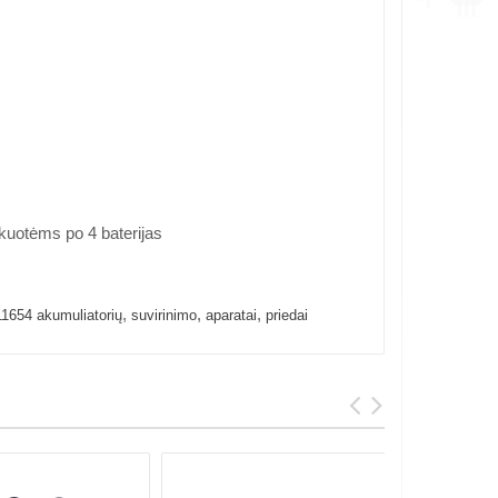
akuotėms po 4 baterijas
,
,
,
1654 akumuliatorių
suvirinimo
aparatai
priedai