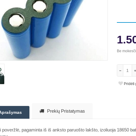
1.5
Be mokesč
Pridėti
Prekių Pristatymas
Aprašymas
i poveržlė, pagaminta iš iš anksto paruošto lakšto, izoliuoja 18650 b