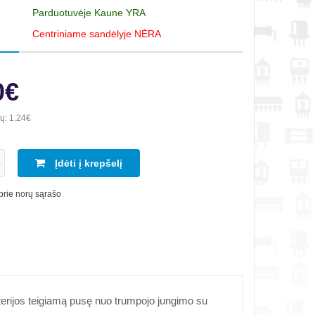
Parduotuvėje Kaune YRA
Centriniame sandėlyje NĖRA
0€
ių:
1.24€
Įdėti į krepšelį
 prie norų sąrašo
aterijos teigiamą pusę nuo trumpojo jungimo su