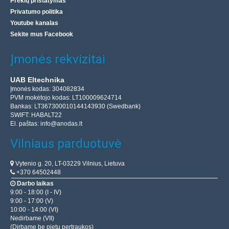
Prekių pristatymas
Privatumo politika
Youtube kanalas
Sekite mus Facebook
Įmonės rekvizitai
UAB Eltechnika
Įmonės kodas: 304082834
PVM mokėtojo kodas: LT100009624714
Bankas: LT367300010144143930 (Swedbank)
SWIFT: HABALT22
El. paštas:
info@anodas.lt
Vilniaus parduotuvė
Vytenio g. 20, LT-03229 Vilnius, Lietuva
+370 64502448
Darbo laikas
9:00 - 18:00 (I - IV)
9:00 - 17:00 (V)
10:00 - 14:00 (VI)
Nedirbame (VII)
(Dirbame be pietų pertraukos)