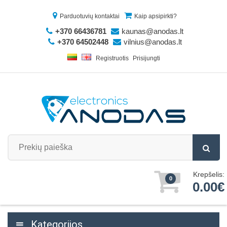
Parduotuvių kontaktai
Kaip apsipirkti?
+370 66436781
kaunas@anodas.lt
+370 64502448
vilnius@anodas.lt
Registruotis
Prisijungti
Krepšelis:
0
0.00€
Kategorijos