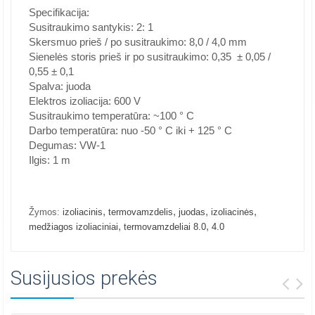
Specifikacija:
Susitraukimo santykis: 2: 1
Skersmuo prieš / po susitraukimo: 8,0 / 4,0 mm
Sienelės storis prieš ir po susitraukimo: 0,35 ± 0,05 /
0,55 ± 0,1
Spalva: juoda
Elektros izoliacija: 600 V
Susitraukimo temperatūra: ~100 ° C
Darbo temperatūra: nuo -50 ° C iki + 125 ° C
Degumas: VW-1
Ilgis: 1 m
,
,
,
,
Žymos:
izoliacinis
termovamzdelis
juodas
izoliacinės
,
,
medžiagos izoliaciniai
termovamzdeliai 8.0
4.0
Susijusios prekės