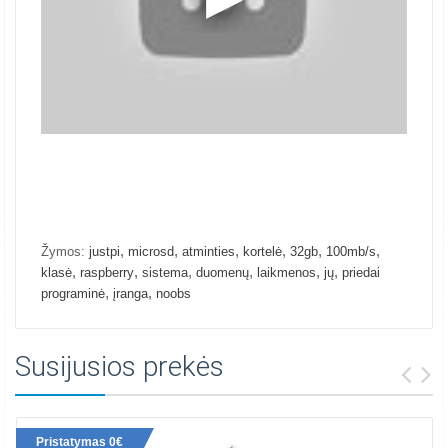
,
,
,
,
,
,
Žymos:
justpi
microsd
atminties
kortelė
32gb
100mb/s
,
,
,
,
,
,
klasė
raspberry
sistema
duomenų
laikmenos
jų
priedai
,
,
programinė
įranga
noobs
Susijusios prekės
Pristatymas 0€