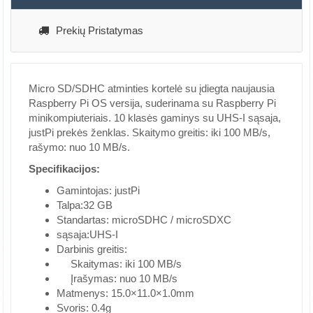
Prekių Pristatymas
Micro SD/SDHC atminties kortelė su įdiegta naujausia
Raspberry Pi OS versija, suderinama su Raspberry Pi
minikompiuteriais. 10 klasės gaminys su UHS-I sąsaja,
justPi prekės ženklas. Skaitymo greitis: iki 100 MB/s,
rašymo: nuo 10 MB/s.
Specifikacijos:
Gamintojas: justPi
Talpa:32 GB
Standartas: microSDHC / microSDXC
sąsaja:UHS-I
Darbinis greitis:
Skaitymas: iki 100 MB/s
Įrašymas: nuo 10 MB/s
Matmenys: 15.0×11.0×1.0mm
Svoris: 0.4g