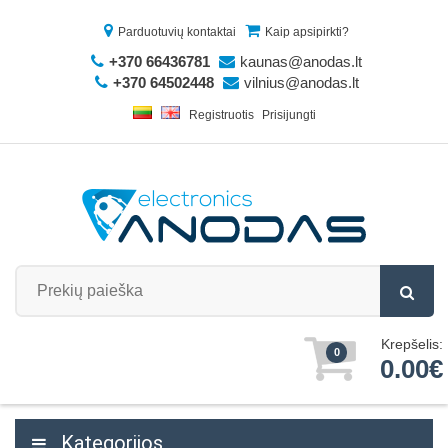
Parduotuvių kontaktai
Kaip apsipirkti?
+370 66436781
kaunas@anodas.lt
+370 64502448
vilnius@anodas.lt
Registruotis
Prisijungti
Krepšelis:
0
0.00€
Kategorijos