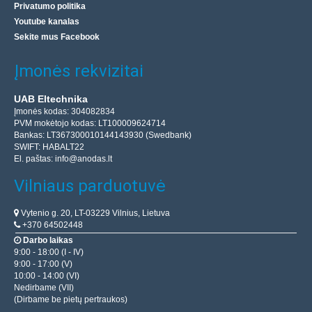
Privatumo politika
Youtube kanalas
Sekite mus Facebook
Įmonės rekvizitai
UAB Eltechnika
Įmonės kodas: 304082834
PVM mokėtojo kodas: LT100009624714
Bankas: LT367300010144143930 (Swedbank)
SWIFT: HABALT22
El. paštas:
info@anodas.lt
Vilniaus parduotuvė
Vytenio g. 20, LT-03229 Vilnius, Lietuva
+370 64502448
Darbo laikas
9:00 - 18:00 (I - IV)
9:00 - 17:00 (V)
10:00 - 14:00 (VI)
Nedirbame (VII)
(Dirbame be pietų pertraukos)