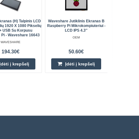
Ekranas (H) Talpinis LCD
Waveshare Jutiklinis Ekranas B
Ekranas HAT
lių 1920 X 1080 Pikselių
Raspberry Pi Mikrokompiuteriui -
LCD 2”
+ USB Su Korpusu
LCD IPS 4.3''
Raspberry
 Pi - Waveshare 16643
OEM
WAVESHARE
194.30€
50.60€
Įdėti į krepšelį
Įdėti į krepšelį