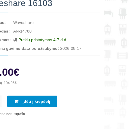
eshare 16103
as:
Waveshare
odas:
AN-14780
umas:
Prekių pristatymas 4-7 d.d.
ma gavimo data po užsakymo:
2026-08-17
.00€
ių:
104.96€
Įdėti į krepšelį
 prie norų sąrašo