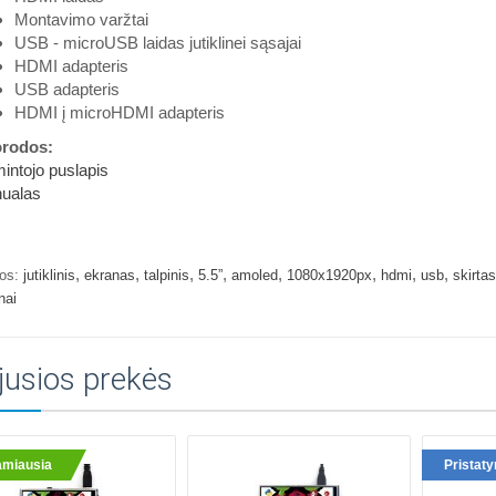
Montavimo varžtai
USB - microUSB laidas jutiklinei sąsajai
HDMI adapteris
USB adapteris
HDMI į microHDMI adapteris
rodos:
intojo puslapis
ualas
,
,
,
,
,
,
,
,
os:
jutiklinis
ekranas
talpinis
5.5”
amoled
1080x1920px
hdmi
usb
skirtas
nai
jusios prekės
amiausia
Pristat