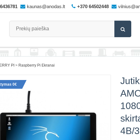
66436781
kaunas@anodas.lt
+370 64502448
vilnius@an
ERRY PI
Raspberry Pi Ekranai
Jutik
atymas 0€
AMO
108
skir
4B/3