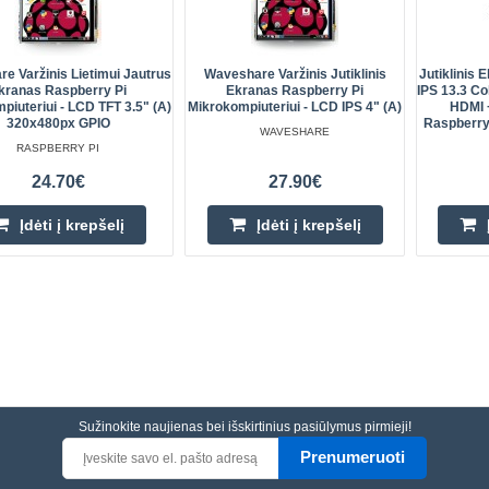
e Varžinis Lietimui Jautrus
Waveshare Varžinis Jutiklinis
Jutiklinis 
kranas Raspberry Pi
Ekranas Raspberry Pi
IPS 13.3 Co
piuteriui - LCD TFT 3.5" (A)
Mikrokompiuteriui - LCD IPS 4" (A)
HDMI 
320x480px GPIO
Raspberry
WAVESHARE
RASPBERRY PI
24.70€
27.90€
Įdėti į krepšelį
Įdėti į krepšelį
Sužinokite naujienas bei išskirtinius pasiūlymus pirmieji!
Prenumeruoti