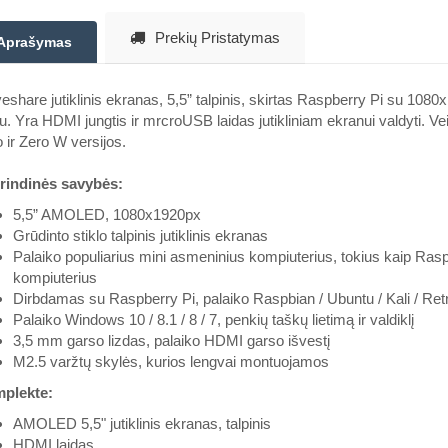
Prekių Pristatymas
Aprašymas
share jutiklinis ekranas, 5,5” talpinis, skirtas Raspberry Pi su 108
lu. Yra HDMI jungtis ir mrcroUSB laidas jutikliniam ekranui valdyti. V
 ir Zero W versijos.
rindinės savybės:
5,5” AMOLED, 1080x1920px
Grūdinto stiklo talpinis jutiklinis ekranas
Palaiko populiarius mini asmeninius kompiuterius, tokius kaip Raspb
kompiuterius
Dirbdamas su Raspberry Pi, palaiko Raspbian / Ubuntu / Kali / Ret
Palaiko Windows 10 / 8.1 / 8 / 7, penkių taškų lietimą ir valdiklį
3,5 mm garso lizdas, palaiko HDMI garso išvestį
M2.5 varžtų skylės, kurios lengvai montuojamos
plekte:
AMOLED 5,5" jutiklinis ekranas, talpinis
HDMI laidas