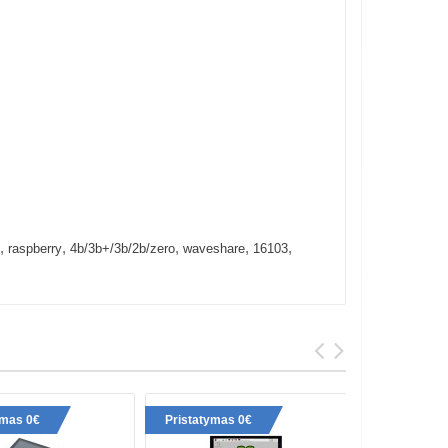
,
,
,
,
,
raspberry
4b/3b+/3b/2b/zero
waveshare
16103
ymas 0€
Pristatymas 0€