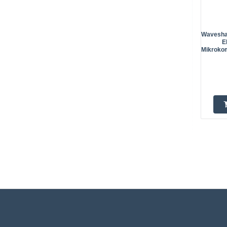
Waveshar
E
Mikrokom