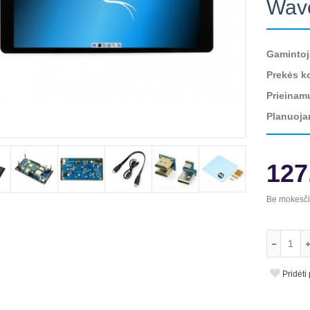
Wav
Gamintoj
Prekės k
Prieinam
Planuoja
127
Be mokesč
Pridėti