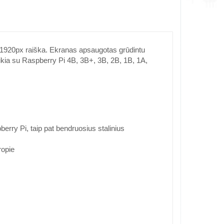
0x1920px raiška. Ekranas apsaugotas grūdintu
eikia su Raspberry Pi 4B, 3B+, 3B, 2B, 1B, 1A,
erry Pi, taip pat bendruosius stalinius
ropie