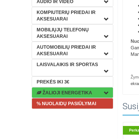
AUDIO IR VIDEO
KOMPIUTERIŲ PRIEDAI IR
AKSESUARAI
MOBILIŲJŲ TELEFONŲ
AKSESUARAI
Nuo
AUTOMOBILIŲ PRIEDAI IR
Gam
AKSESUARAI
Man
LAISVALAIKIS IR SPORTAS
Žym
PREKĖS IKI 3€
ekra
ŽALIOJI ENERGETIKA
% NUOLAIDŲ PASIŪLYMAI
Susi
Perk