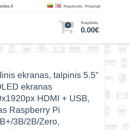
odas.lt
Registruotis
Prisijungti
Krepšelis:
0
0.00€
linis ekranas, talpinis 5.5”
LED ekranas
0x1920px HDMI + USB,
tas Raspberry Pi
B+/3B/2B/Zero,