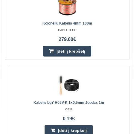
Kolonėlių Kabelis 4mm 100m
CABLETECH
279.60€
Įdėti į krepšelį
Kabelis LgY H05V-K 1x0.5mm Juodas 1m
OEM
0.19€
Įdėti į krepšelį