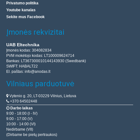
Privatumo politika
Youtube kanalas
Sekite mus Facebook
Įmonės rekvizitai
UAB Eltechnika
Įmonės kodas: 304082834
PVM mokėtojo kodas: LT100009624714
Bankas: LT367300010144143930 (Swedbank)
SWIFT: HABALT22
El. paštas:
info@anodas.lt
Vilniaus parduotuvė
Vytenio g. 20, LT-03229 Vilnius, Lietuva
+370 64502448
Darbo laikas
9:00 - 18:00 (I - IV)
9:00 - 17:00 (V)
10:00 - 14:00 (VI)
Nedirbame (VII)
(Dirbame be pietų pertraukos)