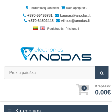
Parduotuvių kontaktai
Kaip apsipirkti?
+370 66436781
kaunas@anodas.lt
+370 64502448
vilnius@anodas.lt
Registruotis
Prisijungti
Krepšelis:
0
0.00€
Kategorijos