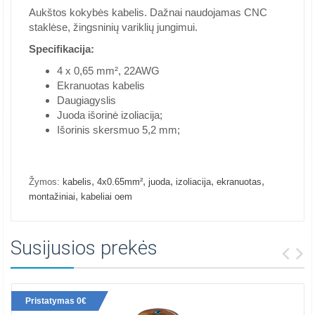
Aukštos kokybės kabelis. Dažnai naudojamas CNC
staklėse, žingsninių variklių jungimui.
Specifikacija:
4 x 0,65 mm², 22AWG
Ekranuotas kabelis
Daugiagyslis
Juoda išorinė izoliacija;
Išorinis skersmuo 5,2 mm;
,
,
,
,
,
Žymos:
kabelis
4x0.65mm²
juoda
izoliacija
ekranuotas
,
montažiniai
kabeliai oem
Susijusios prekės
Pristatymas 0€