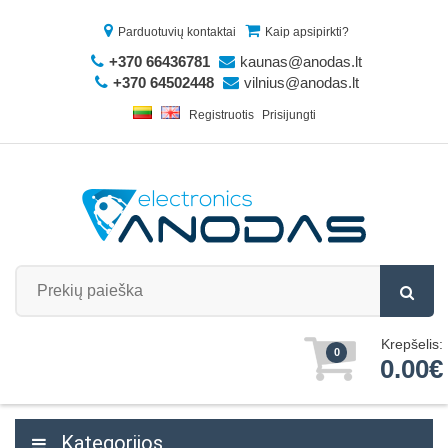
Parduotuvių kontaktai
Kaip apsipirkti?
+370 66436781
kaunas@anodas.lt
+370 64502448
vilnius@anodas.lt
Registruotis
Prisijungti
Krepšelis:
0
0.00€
Kategorijos