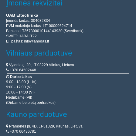
Įmonės rekvizitai
UAB Eltechnika
Įmonės kodas: 304082834
PVM mokėtojo kodas: LT100009624714
Bankas: LT367300010144143930 (Swedbank)
SWIFT: HABALT22
El. paštas:
info@anodas.lt
Vilniaus parduotuvė
Vytenio g. 20, LT-03229 Vilnius, Lietuva
+370 64502448
Darbo laikas
9:00 - 18:00 (I - IV)
9:00 - 17:00 (V)
10:00 - 14:00 (VI)
Nedirbame (VII)
(Dirbame be pietų pertraukos)
Kauno parduotuvė
Pramonės pr. 4D, LT-51329, Kaunas, Lietuva
+370 66436781