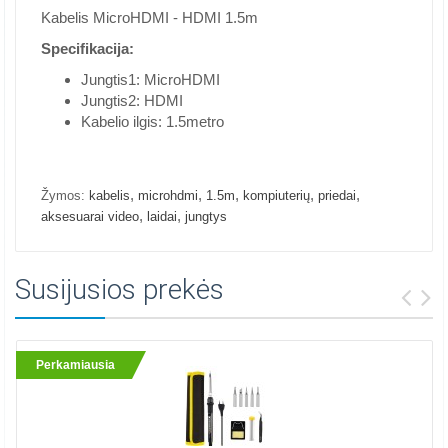
Kabelis MicroHDMI - HDMI 1.5m
Specifikacija:
Jungtis1: MicroHDMI
Jungtis2: HDMI
Kabelio ilgis: 1.5metro
,
,
,
,
,
Žymos:
kabelis
microhdmi
1.5m
kompiuterių
priedai
,
,
aksesuarai video
laidai
jungtys
Susijusios prekės
Perkamiausia