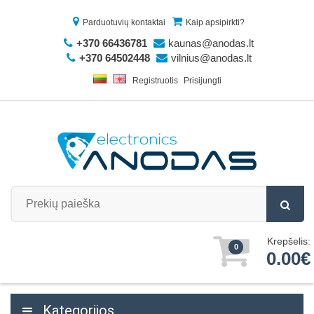
Parduotuvių kontaktai
Kaip apsipirkti?
+370 66436781
kaunas@anodas.lt
+370 64502448
vilnius@anodas.lt
Registruotis
Prisijungti
Krepšelis:
0
0.00€
Kategorijos