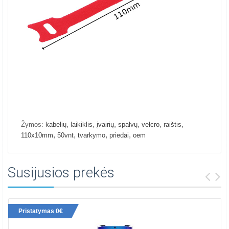
,
,
,
,
,
,
Žymos:
kabelių
laikiklis
įvairių
spalvų
velcro
raištis
,
,
,
,
110x10mm
50vnt
tvarkymo
priedai
oem
Susijusios prekės
Pristatymas 0€