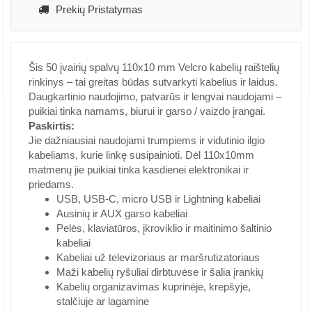
Prekių Pristatymas
Šis 50 įvairių spalvų 110x10 mm Velcro kabelių raištelių
rinkinys – tai greitas būdas sutvarkyti kabelius ir laidus.
Daugkartinio naudojimo, patvarūs ir lengvai naudojami –
puikiai tinka namams, biurui ir garso / vaizdo įrangai.
Paskirtis:
Jie dažniausiai naudojami trumpiems ir vidutinio ilgio
kabeliams, kurie linkę susipainioti. Dėl 110x10mm
matmenų jie puikiai tinka kasdienei elektronikai ir
priedams.
USB, USB-C, micro USB ir Lightning kabeliai
Ausinių ir AUX garso kabeliai
Pelės, klaviatūros, įkroviklio ir maitinimo šaltinio
kabeliai
Kabeliai už televizoriaus ar maršrutizatoriaus
Maži kabelių ryšuliai dirbtuvėse ir šalia įrankių
Kabelių organizavimas kuprinėje, krepšyje,
stalčiuje ar lagamine