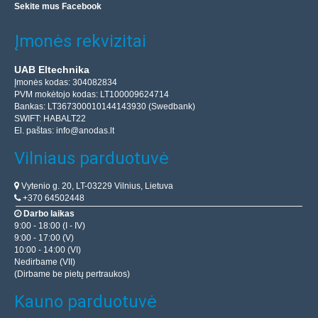
Sekite mus Facebook
Įmonės rekvizitai
UAB Eltechnika
Įmonės kodas: 304082834
PVM mokėtojo kodas: LT100009624714
Bankas: LT367300010144143930 (Swedbank)
SWIFT: HABALT22
El. paštas:
info@anodas.lt
Vilniaus parduotuvė
Vytenio g. 20, LT-03229 Vilnius, Lietuva
+370 64502448
Darbo laikas
9:00 - 18:00 (I - IV)
9:00 - 17:00 (V)
10:00 - 14:00 (VI)
Nedirbame (VII)
(Dirbame be pietų pertraukos)
Kauno parduotuvė