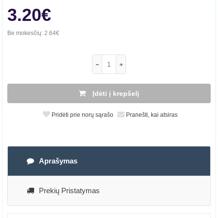
3.20€
Be mokesčių:
2.64€
Įdėti į krepšelį
Pridėti prie norų sąrašo
Pranešti, kai atsiras
Aprašymas
Prekių Pristatymas