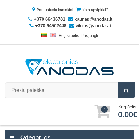
Parduotuvių kontaktai
Kaip apsipirkti?
+370 66436781
kaunas@anodas.lt
+370 64502448
vilnius@anodas.lt
Registruotis
Prisijungti
Krepšelis:
0
0.00€
Kategorijos