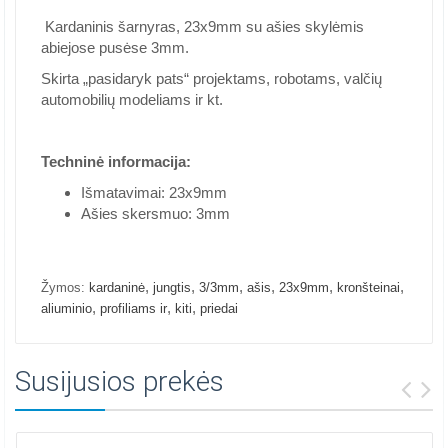
Kardaninis šarnyras, 23x9mm su ašies skylėmis
abiejose pusėse 3mm.
Skirta „pasidaryk pats“ projektams, robotams, valčių
automobilių modeliams ir kt.
Techninė informacija:
Išmatavimai: 23x9mm
Ašies skersmuo: 3mm
,
,
,
,
,
,
Žymos:
kardaninė
jungtis
3/3mm
ašis
23x9mm
kronšteinai
,
,
,
aliuminio
profiliams ir
kiti
priedai
Susijusios prekės