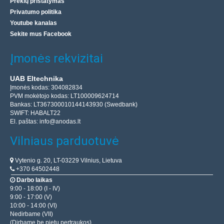
Prekių pristatymas
Privatumo politika
Youtube kanalas
Sekite mus Facebook
Įmonės rekvizitai
UAB Eltechnika
Įmonės kodas: 304082834
PVM mokėtojo kodas: LT100009624714
Bankas: LT367300010144143930 (Swedbank)
SWIFT: HABALT22
El. paštas:
info@anodas.lt
Vilniaus parduotuvė
Vytenio g. 20, LT-03229 Vilnius, Lietuva
+370 64502448
Darbo laikas
9:00 - 18:00 (I - IV)
9:00 - 17:00 (V)
10:00 - 14:00 (VI)
Nedirbame (VII)
(Dirbame be pietų pertraukos)