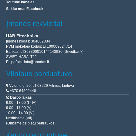
Youtube kanalas
Sekite mus Facebook
Įmonės rekvizitai
UAB Eltechnika
Įmonės kodas: 304082834
PVM mokėtojo kodas: LT100009624714
Bankas: LT367300010144143930 (Swedbank)
SWIFT: HABALT22
El. paštas:
info@anodas.lt
Vilniaus parduotuvė
Vytenio g. 20, LT-03229 Vilnius, Lietuva
+370 64502448
Darbo laikas
9:00 - 18:00 (I - IV)
9:00 - 17:00 (V)
10:00 - 14:00 (VI)
Nedirbame (VII)
(Dirbame be pietų pertraukos)
Kauno parduotuvė