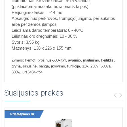
Numatomas įkrovimo laikas: 4-14 valandų
(priklausomai nuo akumuliatoriaus talpos)
Perjungimo laikas: =< 4 ms
Apsauga: nuo perkrovos, trumpojo jungimo, per aukštos
arba per žemos įtampos
Leidžiama darbo temperatūra: 0 - 40°C
Leistinas oro drėgnumas: 10 - 90 %
Svoris: 3,95 kg
Matmenys: 138 x 226 x 155 mm
,
,
,
,
,
Žymos:
kemot
prosinus-500-lfp4
avarinio
maitinimo
keitiklis
,
,
,
,
,
,
,
,
gryna
sinusine
banga
įkrovimo
funkcija
12v
230v
500va
,
300w
urz3404-lfp4
Susijusios prekės
Pristatymas 0€