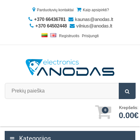
Parduotuvių kontaktai
Kaip apsipirkti?
+370 66436781
kaunas@anodas.lt
+370 64502448
vilnius@anodas.lt
Registruotis
Prisijungti
Krepšelis:
0
0.00€
Kategorijos