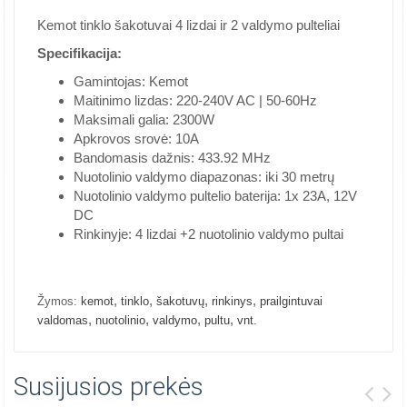
Kemot tinklo šakotuvai 4 lizdai ir 2 valdymo pulteliai
Specifikacija:
Gamintojas: Kemot
Maitinimo lizdas: 220-240V AC | 50-60Hz
Maksimali galia: 2300W
Apkrovos srovė: 10A
Bandomasis dažnis: 433.92 MHz
Nuotolinio valdymo diapazonas: iki 30 metrų
Nuotolinio valdymo pultelio baterija: 1x 23A, 12V
DC
Rinkinyje: 4 lizdai +2 nuotolinio valdymo pultai
,
,
,
,
Žymos:
kemot
tinklo
šakotuvų
rinkinys
prailgintuvai
,
,
,
,
valdomas
nuotolinio
valdymo
pultu
vnt.
Susijusios prekės