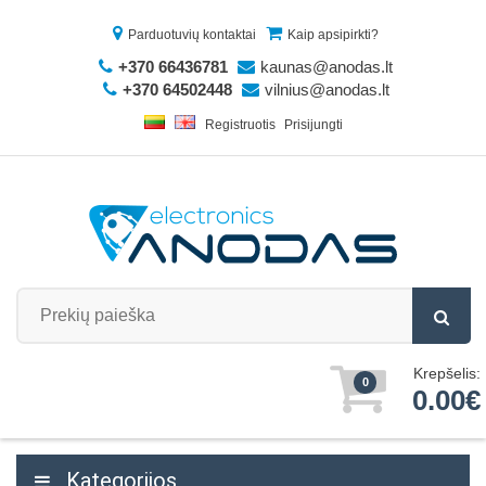
Parduotuvių kontaktai
Kaip apsipirkti?
+370 66436781
kaunas@anodas.lt
+370 64502448
vilnius@anodas.lt
Registruotis
Prisijungti
Krepšelis:
0
0.00€
Kategorijos