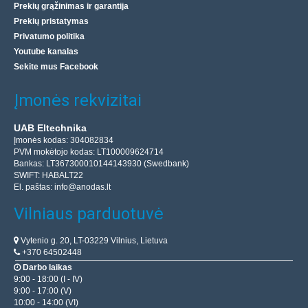
Prekių grąžinimas ir garantija
Prekių pristatymas
Privatumo politika
Youtube kanalas
Sekite mus Facebook
Įmonės rekvizitai
UAB Eltechnika
Įmonės kodas: 304082834
PVM mokėtojo kodas: LT100009624714
Bankas: LT367300010144143930 (Swedbank)
SWIFT: HABALT22
El. paštas:
info@anodas.lt
Vilniaus parduotuvė
Vytenio g. 20, LT-03229 Vilnius, Lietuva
+370 64502448
Darbo laikas
9:00 - 18:00 (I - IV)
9:00 - 17:00 (V)
10:00 - 14:00 (VI)