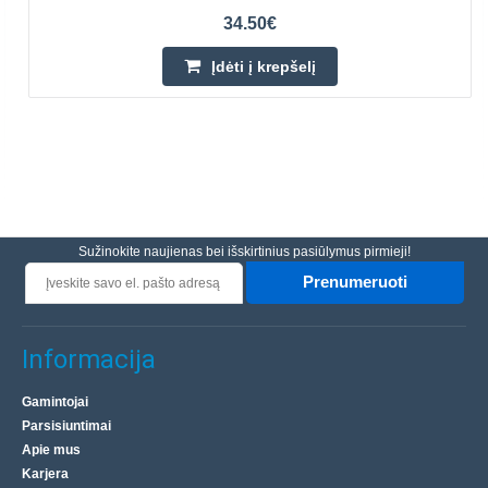
34.50€
Įdėti į krepšelį
Sužinokite naujienas bei išskirtinius pasiūlymus pirmieji!
Prenumeruoti
Informacija
Gamintojai
Parsisiuntimai
Apie mus
Karjera