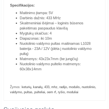
Specifikacijos:
Maitinimo įtampa: 5V
Darbinis dažnis: 433 MHz
Skaitmeniniai išėjimai – loginės būsenos
pakeitimas paspaudus klavišą
Mygtukų skaičius: 4
Diapazonas: iki 10m
Nuotolinio valdymo pultas maitinamas L1028
baterija - 23A / 12V (įdėta į nuotolinio valdymo
pultą)
Matmenys: 43x23x7mm (be jungčių)
Nuotolinio valdymo pultelio matmenys:
60x38x14mm
,
,
,
,
,
,
,
Žymos:
keturių
kanalų
433
mhz
radijo
modulis
nuotolinio
,
,
,
,
,
valdymo
pultas
pulteliai
oem rf
ryšio
moduliai