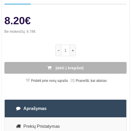
8.20€
Be mokesčių:
6.78€
Įdėti į krepšelį
Pridėti prie norų sąrašo
Pranešti, kai atsiras
Aprašymas
Prekių Pristatymas