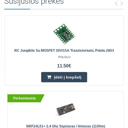
Susijusios prekės
RC Jungiklis Su MOSFET 30V/15A Tranzistoriumi, Pololu 2803
POLOLU
11.50€
Įdėti į krepšelį
Perkamiausia
NRF24L01+ 2.4 Ghz Siųstuvas / Imtuvas (1100m)