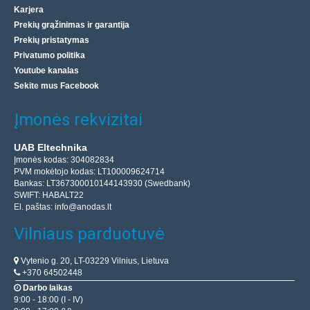
Karjera
Prekių grąžinimas ir garantija
Prekių pristatymas
Privatumo politika
Youtube kanalas
Sekite mus Facebook
Įmonės rekvizitai
UAB Eltechnika
Įmonės kodas: 304082834
PVM mokėtojo kodas: LT100009624714
Bankas: LT367300010144143930 (Swedbank)
SWIFT: HABALT22
El. paštas:
info@anodas.lt
Vilniaus parduotuvė
Vytenio g. 20, LT-03229 Vilnius, Lietuva
+370 64502448
Darbo laikas
9:00 - 18:00 (I - IV)