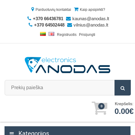
Parduotuvių kontaktai
Kaip apsipirkti?
+370 66436781
kaunas@anodas.lt
+370 64502448
vilnius@anodas.lt
Registruotis
Prisijungti
Krepšelis:
0
0.00€
Kategorijos