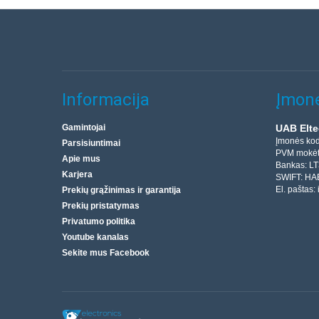
Informacija
Įmonė
Gamintojai
UAB Elte
Įmonės ko
Parsisiuntimai
PVM mokėt
Apie mus
Bankas: L
Karjera
SWIFT: HA
El. paštas:
Prekių grąžinimas ir garantija
Prekių pristatymas
Privatumo politika
Youtube kanalas
Sekite mus Facebook