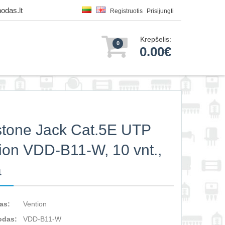
odas.lt
Registruotis
Prisijungti
Krepšelis:
0
0.00€
tone Jack Cat.5E UTP
ion VDD-B11-W, 10 vnt.,
a
as:
Vention
odas:
VDD-B11-W