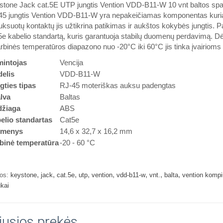
stone Jack cat.5E UTP jungtis Vention VDD-B11-W 10 vnt baltos spa
5 jungtis Vention VDD-B11-W yra nepakeičiamas komponentas kuriant 
ksuotų kontaktų jis užtikrina patikimas ir aukštos kokybės jungtis. 
e kabelio standartą, kuris garantuoja stabilų duomenų perdavimą. 
arbinės temperatūros diapazono nuo -20°C iki 60°C jis tinka įvairioms 
intojas
Vencija
elis
VDD-B11-W
gties tipas
RJ-45 moteriškas auksu padengtas
lva
Baltas
žiaga
ABS
elio standartas
Cat5e
tmenys
14,6 x 32,7 x 16,2 mm
binė temperatūra
-20 - 60 °C
,
,
,
,
,
,
,
,
os:
keystone
jack
cat.5e
utp
vention
vdd-b11-w
vnt.
balta
vention kompi
ukai
jusios prekės