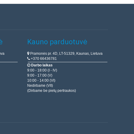
ė
Kauno parduotuvė
uva
Pramonės pr. 4D, LT-51329, Kaunas, Lietuva
+370 66436781
Darbo laikas
9:00 - 18:00 (I - IV)
9:00 - 17:00 (V)
10:00 - 14:00 (VI)
Nedirbame (VII)
(Dirbame be pietų pertraukos)