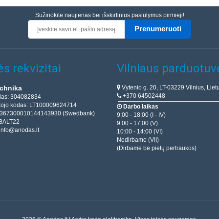
Sužinokite naujienas bei išskirtinius pasiūlymus pirmieji!
Prenumeruoti
s rekvizitai
Vilniaus parduotuv
Vytenio g. 20, LT-03229 Vilnius, Liet
chnika
+370 64502448
das: 304082834
ojo kodas: LT100009624714
Darbo laikas
T367300010144143930 (Swedbank)
9:00 - 18:00 (I - IV)
BALT22
9:00 - 17:00 (V)
info@anodas.lt
10:00 - 14:00 (VI)
Nedirbame (VII)
(Dirbame be pietų pertraukos)