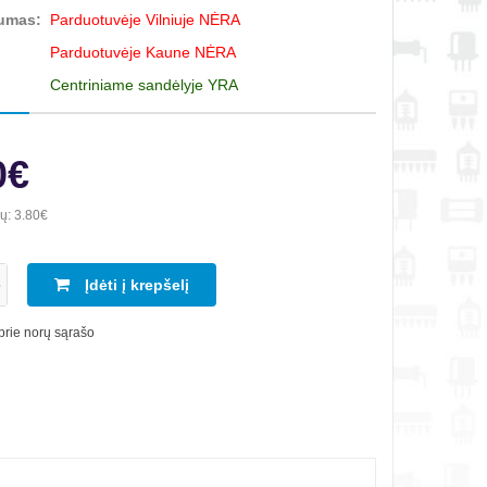
umas:
Parduotuvėje Vilniuje NĖRA
Parduotuvėje Kaune NĖRA
Centriniame sandėlyje YRA
0€
ių:
3.80€
Įdėti į krepšelį
 prie norų sąrašo