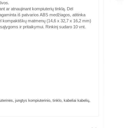
lvos.
ar atnaujinant kompiuterių tinklą. Dėl
Pagaminta iš patvarios ABS medžiagos, atitinka
Dėl kompaktiškų matmenų (14,6 x 32,7 x 16,2 mm)
sąlygoms ir pritaikymui. Rinkinį sudaro 10 vnt.
,
,
,
,
uterinės
jungtys kompiuterinio
tinklo
kabeliai kabelių