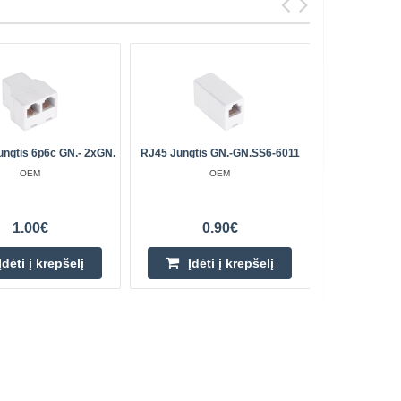
ungtis 6p6c GN.- 2xGN.
RJ45 Jungtis GN.-GN.SS6-6011
Telef
OEM
OEM
1.00€
0.90€
Įdėti į krepšelį
Įdėti į krepšelį