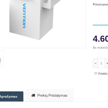
Prieinam
4.6
Be mokesč
Pridėti
Prekių Pristatymas
Aprašymas