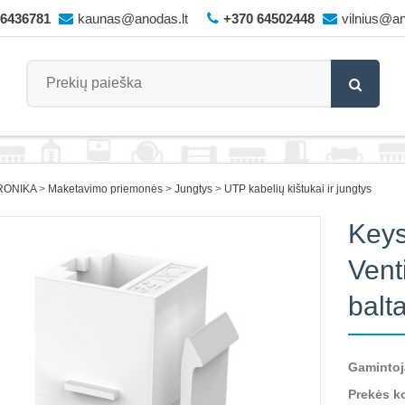
66436781
kaunas@anodas.lt
+370 64502448
vilnius@an
RONIKA
Maketavimo priemonės
Jungtys
UTP kabelių kištukai ir jungtys
Keys
Vent
balt
Gamintoj
Prekės k