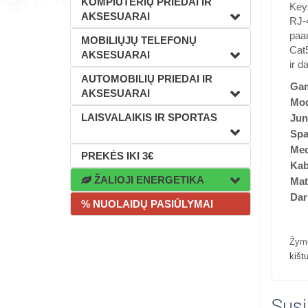
KOMPIUTERIŲ PRIEDAI IR
Key
AKSESUARAI
RJ-4
paau
MOBILIŲJŲ TELEFONŲ
Cat5
AKSESUARAI
ir d
AUTOMOBILIŲ PRIEDAI IR
Gam
AKSESUARAI
Mod
LAISVALAIKIS IR SPORTAS
Jun
Spa
Med
PREKĖS IKI 3€
Kab
ŽALIOJI ENERGETIKA
Ma
Dar
% NUOLAIDŲ PASIŪLYMAI
Žym
kišt
Susi