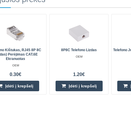
ono Kištukas, RJ45 8P 8C
8P8C Telefono Lizdas
Telefono J
idas) Perėjimas CAT.6E
OEM
Ekranuotas
OEM
0.30€
1.20€
Įdėti į krepšelį
Įdėti į krepšelį