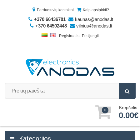
Parduotuvių kontaktai
Kaip apsipirkti?
+370 66436781
kaunas@anodas.lt
+370 64502448
vilnius@anodas.lt
Registruotis
Prisijungti
Krepšelis:
0
0.00€
Kategorijos