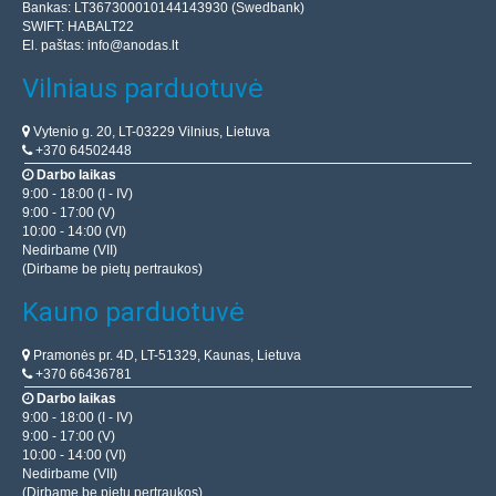
Bankas: LT367300010144143930 (Swedbank)
SWIFT: HABALT22
El. paštas:
info@anodas.lt
Vilniaus parduotuvė
Vytenio g. 20, LT-03229 Vilnius, Lietuva
+370 64502448
Darbo laikas
9:00 - 18:00 (I - IV)
9:00 - 17:00 (V)
10:00 - 14:00 (VI)
Nedirbame (VII)
(Dirbame be pietų pertraukos)
Kauno parduotuvė
Pramonės pr. 4D, LT-51329, Kaunas, Lietuva
+370 66436781
Darbo laikas
9:00 - 18:00 (I - IV)
9:00 - 17:00 (V)
10:00 - 14:00 (VI)
Nedirbame (VII)
(Dirbame be pietų pertraukos)