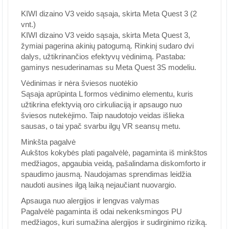
KIWI dizaino V3 veido sąsaja, skirta Meta Quest 3 (2
vnt.)
KIWI dizaino V3 veido sąsaja, skirta Meta Quest 3,
žymiai pagerina akinių patogumą. Rinkinį sudaro dvi
dalys, užtikrinančios efektyvų vėdinimą. Pastaba:
gaminys nesuderinamas su Meta Quest 3S modeliu.
Vėdinimas ir nėra šviesos nuotėkio
Sąsaja aprūpinta L formos vėdinimo elementu, kuris
užtikrina efektyvią oro cirkuliaciją ir apsaugo nuo
šviesos nutekėjimo. Taip naudotojo veidas išlieka
sausas, o tai ypač svarbu ilgų VR seansų metu.
Minkšta pagalvė
Aukštos kokybės plati pagalvėlė, pagaminta iš minkštos
medžiagos, apgaubia veidą, pašalindama diskomforto ir
spaudimo jausmą. Naudojamas sprendimas leidžia
naudoti ausines ilgą laiką nejaučiant nuovargio.
Apsauga nuo alergijos ir lengvas valymas
Pagalvėlė pagaminta iš odai nekenksmingos PU
medžiagos, kuri sumažina alergijos ir sudirginimo riziką.