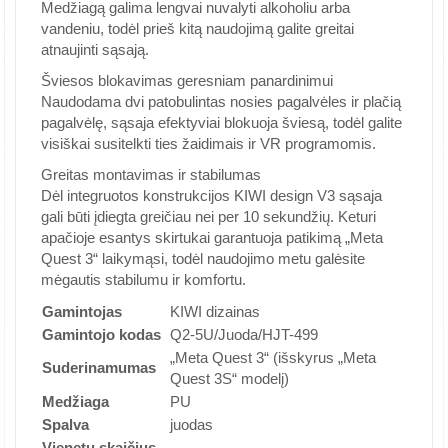
Medžiagą galima lengvai nuvalyti alkoholiu arba
vandeniu, todėl prieš kitą naudojimą galite greitai
atnaujinti sąsają.
Šviesos blokavimas geresniam panardinimui
Naudodama dvi patobulintas nosies pagalvėles ir plačią
pagalvėlę, sąsaja efektyviai blokuoja šviesą, todėl galite
visiškai susitelkti ties žaidimais ir VR programomis.
Greitas montavimas ir stabilumas
Dėl integruotos konstrukcijos KIWI design V3 sąsaja
gali būti įdiegta greičiau nei per 10 sekundžių. Keturi
apačioje esantys skirtukai garantuoja patikimą „Meta
Quest 3“ laikymąsi, todėl naudojimo metu galėsite
mėgautis stabilumu ir komfortu.
Gamintojas
KIWI dizainas
Gamintojo kodas
Q2-5U/Juoda/HJT-499
„Meta Quest 3“ (išskyrus „Meta
Suderinamumas
Quest 3S“ modelį)
Medžiaga
PU
Spalva
juodas
Vienetų skaičius