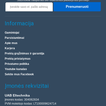
Sužinokite naujienas bei išskirtinius pasiūlymus pirmieji!
Prenumeruoti
Informacija
Gamintojai
Parsisiuntimai
Apie mus
Karjera
Prekių grąžinimas ir garantija
Prekių pristatymas
Privatumo politika
Youtube kanalas
Sekite mus Facebook
Įmonės rekvizitai
UAB Eltechnika
Įmonės kodas: 304082834
PVM mokėtojo kodas: LT100009624714