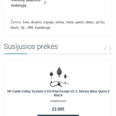
2
rinkinyje
,
,
,
,
,
,
,
,
Žymos:
kiwi
dizaino
sąsaja
skirta
meta
quest
dalys
q2-5u
,
,
,
black
hjt-
499
kiwidesign
Susijusios prekės
VR Cable Culley System-3 Vnt Kiwi Design V2-3, Skirtas Meta Quest 2
Black
KIWIDESIGN
23.90€