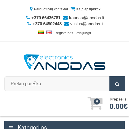
Parduotuvių kontaktai
Kaip apsipirkti?
+370 66436781
kaunas@anodas.lt
+370 64502448
vilnius@anodas.lt
Registruotis
Prisijungti
Krepšelis:
0
0.00€
Kategorijos