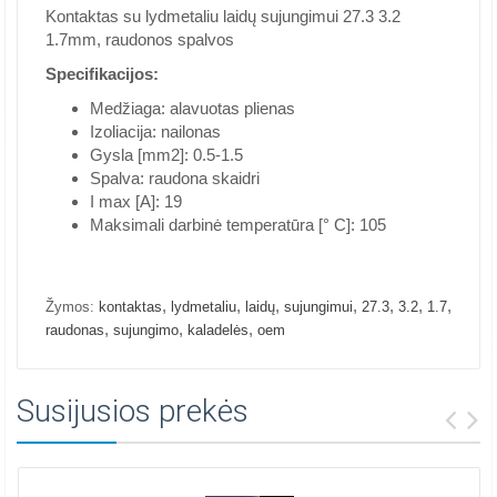
Kontaktas su lydmetaliu laidų sujungimui 27.3 3.2
1.7mm, raudonos spalvos
Specifikacijos:
Medžiaga: alavuotas plienas
Izoliacija: nailonas
Gysla [mm2]: 0.5-1.5
Spalva: raudona skaidri
I max [A]: 19
Maksimali darbinė temperatūra [° C]: 105
,
,
,
,
,
,
,
Žymos:
kontaktas
lydmetaliu
laidų
sujungimui
27.3
3.2
1.7
,
,
,
raudonas
sujungimo
kaladelės
oem
Susijusios prekės