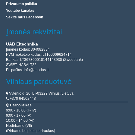
Privatumo politika
Youtube kanalas
Sekite mus Facebook
Įmonės rekvizitai
UAB Eltechnika
Įmonės kodas: 304082834
PVM mokėtojo kodas: LT100009624714
Bankas: LT367300010144143930 (Swedbank)
SWIFT: HABALT22
El. paštas:
info@anodas.lt
Vilniaus parduotuvė
Vytenio g. 20, LT-03229 Vilnius, Lietuva
+370 64502448
Darbo laikas
9:00 - 18:00 (I - IV)
9:00 - 17:00 (V)
10:00 - 14:00 (VI)
Nedirbame (VII)
(Dirbame be pietų pertraukos)