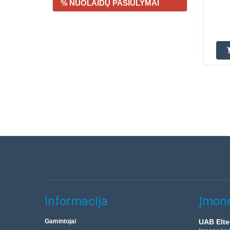
% NUOLAIDŲ PASIŪLYMAI
Informacija
Įmonė
Gamintojai
UAB Elte