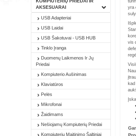
KOMPIUTERIŲ PRIEDAI IR
turi
AKSESUARAI
yra 
suly
USB Adapteriai
Išpl
USB Laidai
Stan
kore
USB Šakotuvai - USB HUB
vis 
Tinklo Įranga
defe
reg
Duomenų Laikmenos Ir Jų
Priedai
Visi
Naud
Kompiuterio Aušinimas
įtra
kad 
Klaviatūros
aukš
Pelės
Įska
Mikrofonai
Žaidimams
Nešiojamų Kompiuterių Priedai
Gam
Kompiuterių Maitinimo Šaltiniai
Pro