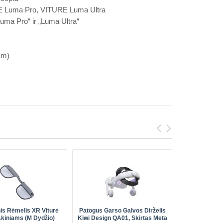
 Luma Pro, VITURE Luma Ultra
Luma Pro“ ir „Luma Ultra“
mm)
is Rėmelis XR Viture
Patogus Garso Galvos Dirželis
VR Rankenų
kiniams (M Dydžio)
Kiwi Design QA01, Skirtas Meta