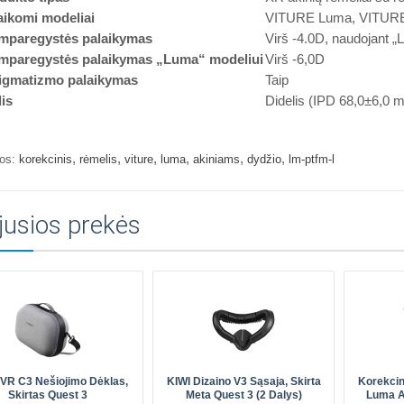
aikomi modeliai
VITURE Luma, VITURE
mparegystės palaikymas
Virš -4.0D, naudojant „
mparegystės palaikymas „Luma“ modeliui
Virš -6,0D
igmatizmo palaikymas
Taip
is
Didelis (IPD 68,0±6,0 
,
,
,
,
,
,
os:
korekcinis
rėmelis
viture
luma
akiniams
dydžio
lm-ptfm-l
jusios prekės
R C3 Nešiojimo Dėklas,
KIWI Dizaino V3 Sąsaja, Skirta
Korekcin
Skirtas Quest 3
Meta Quest 3 (2 Dalys)
Luma A