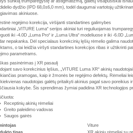
ntys sunkią trumparegystę ar astigmatizmą, galėtų visapusiškai išna
didelio dydžio (IPD 68,0±6,0 mm), todėl daugumai vartotojų užtikrin
giavimas akiniuose.
ėstinė regėjimo korekcija, viršijanti standartines galimybes
dartiniai „VITURE Luma“ serijos akiniai turi reguliuojamas trumpare
guoti iki -4.0D „Luma Pro“ ir „Luma Ultra“ modeliuose ir iki -6.0D „L
dar nepakanka. Dėl specialaus korekcinių lęšių rėmelio galima naudoti
ktams, o tai leidžia viršyti standartines korekcijos ribas ir užtikrinti 
ėjimo parametrams.
škas pasinėrimas į XR pasaulį
ojant savo korekcinius lęšius, „VITURE Luma XR“ akinių naudotojai gal
ukiančias pramogas, kaip ir žmonės be regėjimo defektų. Rėmeliai leidži
kiekvienas naudotojas galėtų pritaikyti akinius pagal savo poreikius ir 
čiausia kokybe. Šis sprendimas žymiai padidina XR technologijos pri
ičiuota:
Receptinių akinių rėmeliai
Greito paleidimo vadovas
Saugos gairės
intojas
Viture
dukto tipas
XR akinių rėmeliai su r