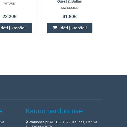
Quest 2, Baltas
VITURE
KIWIDESIGN
22.20€
41.80€
Įdėti į krepšelį
Įdėti į krepšelį
ė
Kauno parduotuvė
uva
Pramonės pr. 4D, LT-51329, Kaunas, Lietuva