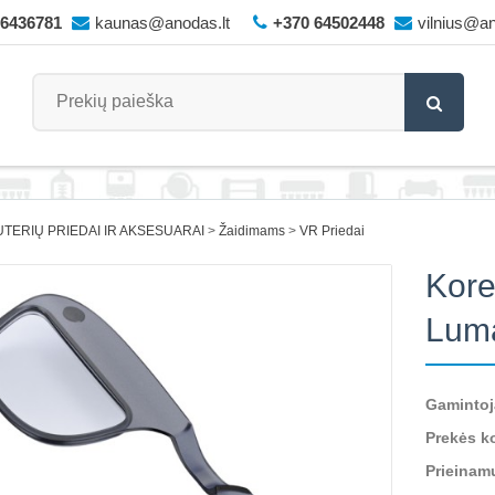
66436781
kaunas@anodas.lt
+370 64502448
vilnius@an
TERIŲ PRIEDAI IR AKSESUARAI
Žaidimams
VR Priedai
Kore
Luma
Gamintoj
Prekės k
Prieinam