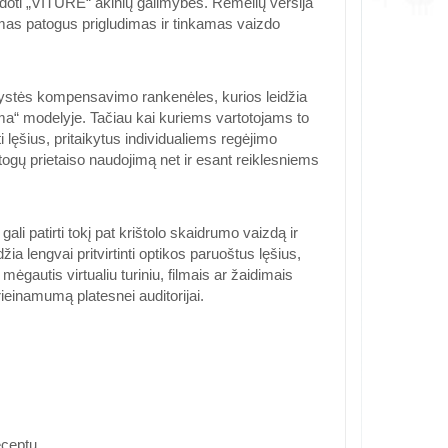
udoti „VITURE“ akinių galimybes. Rėmelių versija
amas patogus prigludimas ir tinkamas vaizdo
gystės kompensavimo rankenėles, kurios leidžia
uma“ modelyje. Tačiau kai kuriems vartotojams to
 lęšius, pritaikytus individualiems regėjimo
patogų prietaiso naudojimą net ir esant reiklesniems
i patirti tokį pat krištolo skaidrumo vaizdą ir
a lengvai pritvirtinti optikos paruoštus lęšius,
mėgautis virtualiu turiniu, filmais ar žaidimais
einamumą platesnei auditorijai.
eceptu