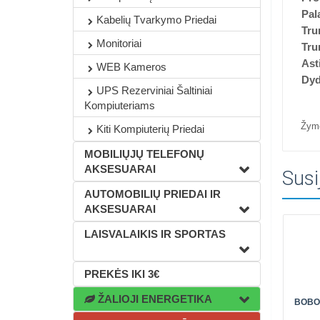
Pal
Kabelių Tvarkymo Priedai
Tru
Monitoriai
Tru
Ast
WEB Kameros
Dyd
UPS Rezerviniai Šaltiniai
Kompiuteriams
Žym
Kiti Kompiuterių Priedai
MOBILIŲJŲ TELEFONŲ
AKSESUARAI
Susi
AUTOMOBILIŲ PRIEDAI IR
AKSESUARAI
LAISVALAIKIS IR SPORTAS
PREKĖS IKI 3€
ŽALIOJI ENERGETIKA
BOBOV