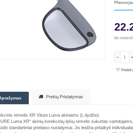
Planuoja
22.
Be mokesč
Pridėti
Prekių Pristatymas
Aprašymas
kcinis rėmelis XR Viture Luma akiniams (L dydžio)
URE Luma XR“ akinių korekcinių lęšių rėmelis sukurtas vartotojams, 
siūlo standartiniai prietaiso nustatymai. Jis leidžia pritaikyti individua