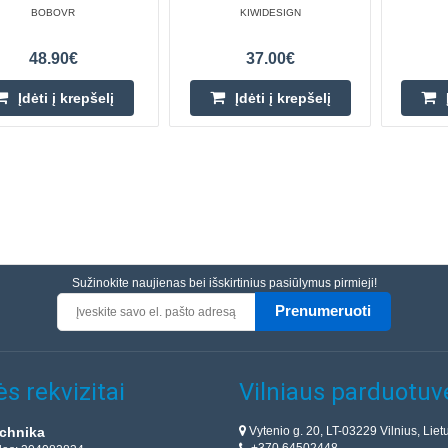
BOBOVR
KIWIDESIGN
48.90€
37.00€
Įdėti į krepšelį
Įdėti į krepšelį
Sužinokite naujienas bei išskirtinius pasiūlymus pirmieji!
Prenumeruoti
s rekvizitai
Vilniaus parduotuv
Vytenio g. 20, LT-03229 Vilnius, Liet
chnika