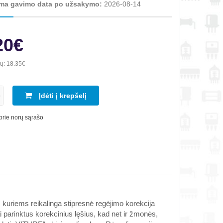
ma gavimo data po užsakymo:
2026-08-14
20€
ių:
18.35€
Įdėti į krepšelį
 prie norų sąrašo
kuriems reikalinga stipresnė regėjimo korekcija
liai parinktus korekcinius lęšius, kad net ir žmonės,