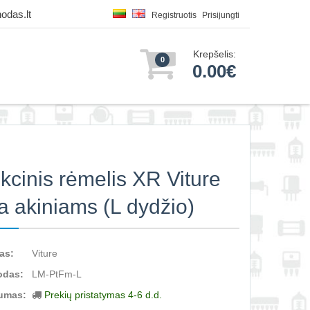
odas.lt
Registruotis
Prisijungti
Krepšelis:
0
0.00€
kcinis rėmelis XR Viture
 akiniams (L dydžio)
as:
Viture
odas:
LM-PtFm-L
umas:
Prekių pristatymas 4-6 d.d.