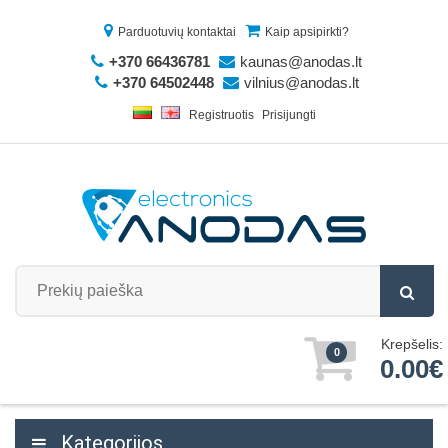
Parduotuvių kontaktai
Kaip apsipirkti?
+370 66436781
kaunas@anodas.lt
+370 64502448
vilnius@anodas.lt
Registruotis
Prisijungti
Krepšelis:
0
0.00€
Kategorijos