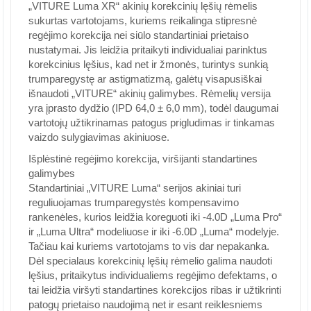
„VITURE Luma XR“ akinių korekcinių lęšių rėmelis
sukurtas vartotojams, kuriems reikalinga stipresnė
regėjimo korekcija nei siūlo standartiniai prietaiso
nustatymai. Jis leidžia pritaikyti individualiai parinktus
korekcinius lęšius, kad net ir žmonės, turintys sunkią
trumparegystę ar astigmatizmą, galėtų visapusiškai
išnaudoti „VITURE“ akinių galimybes. Rėmelių versija
yra įprasto dydžio (IPD 64,0 ± 6,0 mm), todėl daugumai
vartotojų užtikrinamas patogus prigludimas ir tinkamas
vaizdo sulygiavimas akiniuose.
Išplėstinė regėjimo korekcija, viršijanti standartines
galimybes
Standartiniai „VITURE Luma“ serijos akiniai turi
reguliuojamas trumparegystės kompensavimo
rankenėles, kurios leidžia koreguoti iki -4.0D „Luma Pro“
ir „Luma Ultra“ modeliuose ir iki -6.0D „Luma“ modelyje.
Tačiau kai kuriems vartotojams to vis dar nepakanka.
Dėl specialaus korekcinių lęšių rėmelio galima naudoti
lęšius, pritaikytus individualiems regėjimo defektams, o
tai leidžia viršyti standartines korekcijos ribas ir užtikrinti
patogų prietaiso naudojimą net ir esant reiklesniems