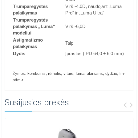
Trumparegystės
Virš -4.0D, naudojant „Luma
palaikymas
Pro“ ir „Luma Ultra“
Trumparegystės
palaikymas „Luma“
Virš -6,0D
modeliui
Astigmatizmo
Taip
palaikymas
Dydis
Įprastas (IPD 64,0 ± 6,0 mm)
,
,
,
,
,
,
Žymos:
korekcinis
rėmelis
viture
luma
akiniams
dydžio
lm-
ptfm-r
Susijusios prekės