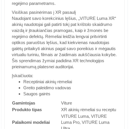
regėjimo parametrams.
Visiškas pasinėrimas į XR pasaulį
Naudojant savo korekcinius lęšius, „VITURE Luma XR“
akinių naudotojai gali patirti tokį pat krištolo skaidrumo
vaizdą ir įtraukiančias pramogas, kaip ir žmonės be
regėjimo defektų. Rėmeliai leidžia lengvai pritvirtinti
optikos paruoštus lęšius, kad kiekvienas naudotojas
galėtų pritaikyti akinius pagal savo poreikius ir mėgautis
virtualiu turiniu, filmais ar žaidimais aukščiausia kokybe.
Šis sprendimas žymiai padidina XR technologijos
prieinamumą platesnei auditorijai.
Įskaičiuota:
Receptiniai akinių rėmeliai
Greito paleidimo vadovas
Saugos gairės
Gamintojas
Viture
Produkto tipas
XR akinių rėmeliai su receptu
VITURE Luma, VITURE
Palaikomi modeliai
Luma Pro, VITURE Luma
Ultra