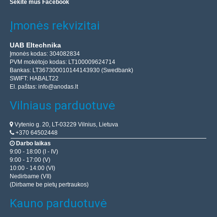
Sekite mus Facebook
Įmonės rekvizitai
UAB Eltechnika
Įmonės kodas: 304082834
PVM mokėtojo kodas: LT100009624714
Bankas: LT367300010144143930 (Swedbank)
SWIFT: HABALT22
El. paštas:
info@anodas.lt
Vilniaus parduotuvė
Vytenio g. 20, LT-03229 Vilnius, Lietuva
+370 64502448
Darbo laikas
9:00 - 18:00 (I - IV)
9:00 - 17:00 (V)
10:00 - 14:00 (VI)
Nedirbame (VII)
(Dirbame be pietų pertraukos)
Kauno parduotuvė