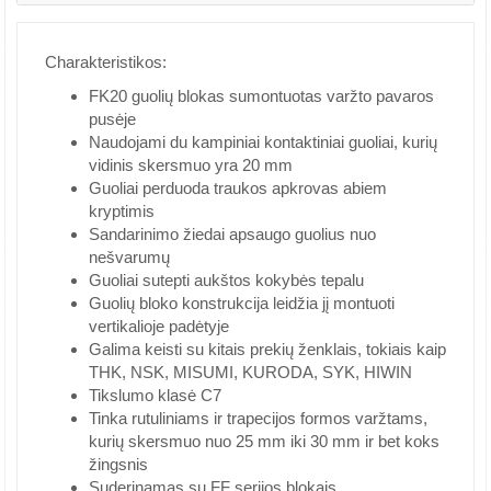
Charakteristikos:
FK20 guolių blokas sumontuotas varžto pavaros
pusėje
Naudojami du kampiniai kontaktiniai guoliai, kurių
vidinis skersmuo yra 20 mm
Guoliai perduoda traukos apkrovas abiem
kryptimis
Sandarinimo žiedai apsaugo guolius nuo
nešvarumų
Guoliai sutepti aukštos kokybės tepalu
Guolių bloko konstrukcija leidžia jį montuoti
vertikalioje padėtyje
Galima keisti su kitais prekių ženklais, tokiais kaip
THK, NSK, MISUMI, KURODA, SYK, HIWIN
Tikslumo klasė C7
Tinka rutuliniams ir trapecijos formos varžtams,
kurių skersmuo nuo 25 mm iki 30 mm ir bet koks
žingsnis
Suderinamas su FF serijos blokais