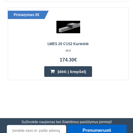
Pristatymas 0€
LWES 20 C1S2 Karietėlė
IKO
174.30€
Įdėti į krepšelį
Sužinokite naujienas bei išskirtinius pasiūlymus pirmieji!
Prenumeruoti