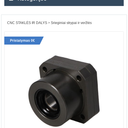
CNC STAKLĖS IR DALYS
Srieginiai strypai ir veržlės
Pristatymas 0€