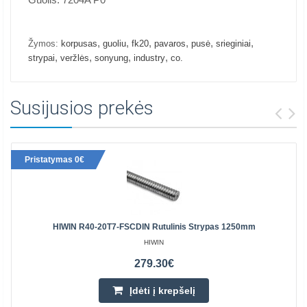
,
,
,
,
,
,
Žymos:
korpusas
guoliu
fk20
pavaros
pusė
srieginiai
,
,
,
,
strypai
veržlės
sonyung
industry
co.
Susijusios prekės
Pristatymas 0€
HIWIN R40-20T7-FSCDIN Rutulinis Strypas 1250mm
HIWIN
279.30€
Įdėti į krepšelį