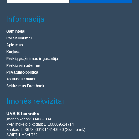
Informacija
Gamintojai
Parsisiuntimai
Apie mus
Karjera
Prekių grąžinimas ir garantija
Prekių pristatymas
Privatumo politika
Youtube kanalas
Sekite mus Facebook
Įmonės rekvizitai
UAB Eltechnika
Įmonės kodas: 304082834
PVM mokėtojo kodas: LT100009624714
Bankas: LT367300010144143930 (Swedbank)
SWIFT: HABALT22