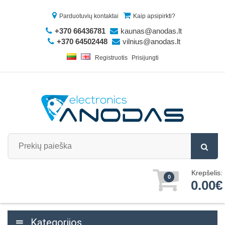
Parduotuvių kontaktai
Kaip apsipirkti?
+370 66436781
kaunas@anodas.lt
+370 64502448
vilnius@anodas.lt
Registruotis
Prisijungti
Krepšelis:
0
0.00€
Kategorijos