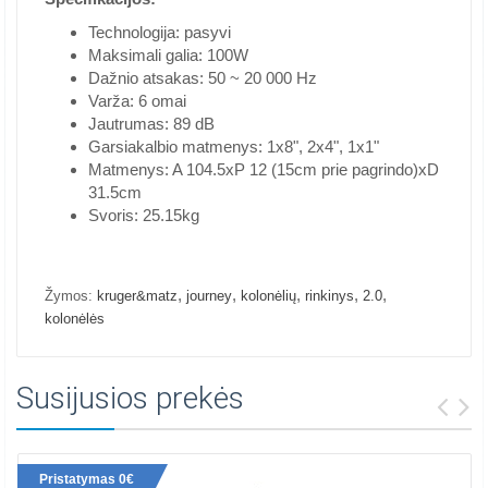
Technologija: pasyvi
Maksimali galia: 100W
Dažnio atsakas: 50 ~ 20 000 Hz
Varža: 6 omai
Jautrumas: 89 dB
Garsiakalbio matmenys: 1x8", 2x4", 1x1"
Matmenys: A 104.5xP 12 (15cm prie pagrindo)xD
31.5cm
Svoris: 25.15kg
,
,
,
,
,
Žymos:
kruger&matz
journey
kolonėlių
rinkinys
2.0
kolonėlės
Susijusios prekės
Pristatymas 0€