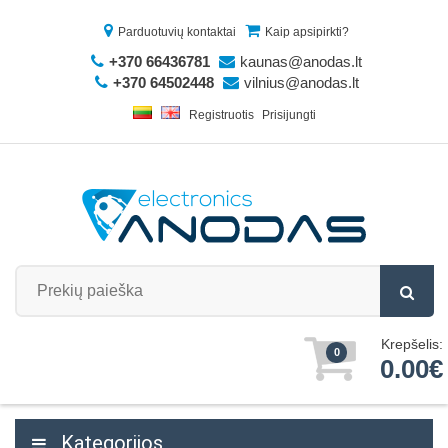
Parduotuvių kontaktai
Kaip apsipirkti?
+370 66436781
kaunas@anodas.lt
+370 64502448
vilnius@anodas.lt
Registruotis
Prisijungti
Krepšelis:
0
0.00€
Kategorijos