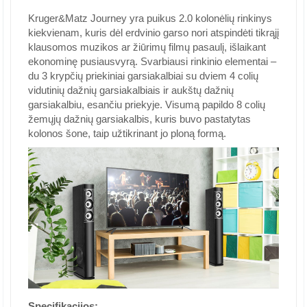
Kruger&Matz Journey yra puikus 2.0 kolonėlių rinkinys
kiekvienam, kuris dėl erdvinio garso nori atspindėti tikrąjį
klausomos muzikos ar žiūrimų filmų pasaulį, išlaikant
ekonominę pusiausvyrą. Svarbiausi rinkinio elementai –
du 3 krypčių priekiniai garsiakalbiai su dviem 4 colių
vidutinių dažnių garsiakalbiais ir aukštų dažnių
garsiakalbiu, esančiu priekyje. Visumą papildo 8 colių
žemųjų dažnių garsiakalbis, kuris buvo pastatytas
kolonos šone, taip užtikrinant jo ploną formą.
Specifikacijos: