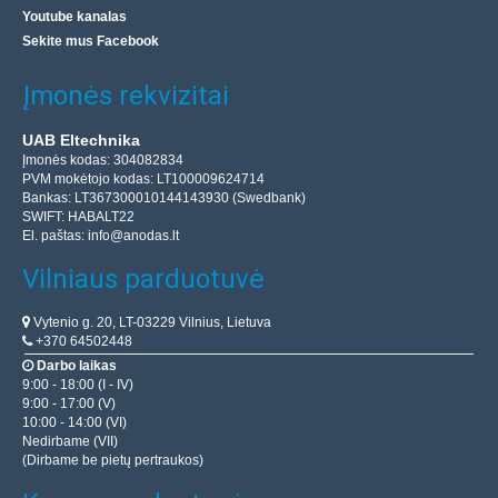
Youtube kanalas
Sekite mus Facebook
Įmonės rekvizitai
UAB Eltechnika
Įmonės kodas: 304082834
PVM mokėtojo kodas: LT100009624714
Bankas: LT367300010144143930 (Swedbank)
SWIFT: HABALT22
El. paštas:
info@anodas.lt
Vilniaus parduotuvė
Vytenio g. 20, LT-03229 Vilnius, Lietuva
+370 64502448
Darbo laikas
9:00 - 18:00 (I - IV)
9:00 - 17:00 (V)
10:00 - 14:00 (VI)
Nedirbame (VII)
(Dirbame be pietų pertraukos)