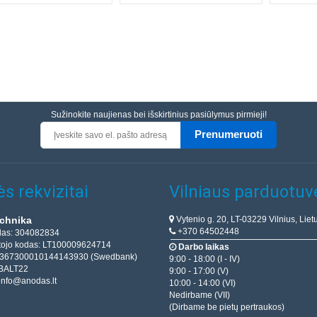
Sužinokite naujienas bei išskirtinius pasiūlymus pirmieji!
Prenumeruoti
s rekvizitai
Vilniaus parduotuv
Vytenio g. 20, LT-03229 Vilnius, Liet
chnika
+370 64502448
das: 304082834
ojo kodas: LT100009624714
Darbo laikas
T367300010144143930 (Swedbank)
9:00 - 18:00 (I - IV)
BALT22
9:00 - 17:00 (V)
info@anodas.lt
10:00 - 14:00 (VI)
Nedirbame (VII)
(Dirbame be pietų pertraukos)