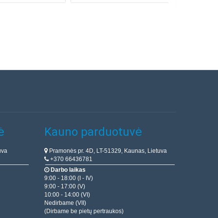
ė
Kauno parduotuvė
uva
Pramonės pr. 4D, LT-51329, Kaunas, Lietuva
+370 66436781
Darbo laikas
9:00 - 18:00 (I - IV)
9:00 - 17:00 (V)
10:00 - 14:00 (VI)
Nedirbame (VII)
(Dirbame be pietų pertraukos)