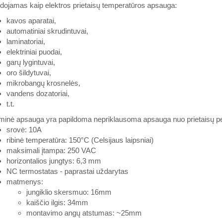
ojamas kaip elektros prietaisų temperatūros apsauga:
kavos aparatai,
automatiniai skrudintuvai,
laminatoriai,
elektriniai puodai,
garų lygintuvai,
oro šildytuvai,
mikrobangų krosnelės,
vandens dozatoriai,
t.t.
uminė apsauga yra papildoma nepriklausoma apsauga nuo prietaisų p
srovė: 10A
ribinė temperatūra: 150°C (Celsijaus laipsniai)
maksimali įtampa: 250 VAC
horizontalios jungtys: 6,3 mm
NC termostatas - paprastai uždarytas
matmenys:
jungiklio skersmuo: 16mm
kaiščio ilgis: 34mm
montavimo angų atstumas: ~25mm