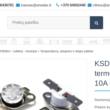
66436781
kaunas@anodas.lt
+370 64502448
vilnius@an
RONIKA
Jutikliai - moduliai
Temperatūros, drėgmės ir slėgio jutikliai
KSD3
term
10A 
Gamintoj
Prekės k