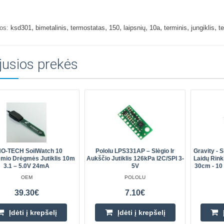
,
,
,
,
,
,
,
,
os:
ksd301
bimetalinis
termostatas
150
laipsnių
10a
terminis
jungiklis
t
jusios prekės
NO-TECH SoilWatch 10
Pololu LPS331AP – Slėgio Ir
Gravity - 
emio Drėgmės Jutiklis 10m
Aukščio Jutiklis 126kPa I2C/SPI 3-
Laidų Rink
3.1 – 5.0V 24mA
5V
30cm - 10
OEM
POLOLU
39.30€
7.10€
Įdėti į krepšelį
Įdėti į krepšelį