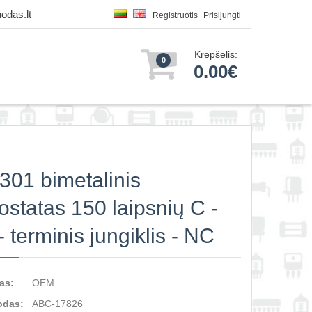
odas.lt
Registruotis
Prisijungti
Krepšelis:
0
0.00€
01 bimetalinis
ostatas 150 laipsnių C -
- terminis jungiklis - NC
as:
OEM
odas:
ABC-17826