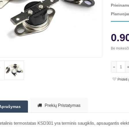
Prieinam
Planuoja
0.9
Be mokesč
Pridėti
Prekių Pristatymas
Aprašymas
talinis termostatas KSD301 yra terminis saugiklis, apsaugantis elek