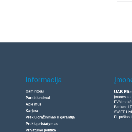
Informacija
Įmonė
Gamintojai
UAB Elte
Įmonės ko
Parsisiuntimai
PVM mokėt
Apie mus
Bankas: L
Karjera
SWIFT: HA
El. paštas:
Prekių grąžinimas ir garantija
Prekių pristatymas
Privatumo politika