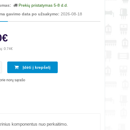
umas:
Prekių pristatymas 5-8 d.d.
ma gavimo data po užsakymo:
2026-08-18
0€
ių:
0.74€
Įdėti į krepšelį
 prie norų sąrašo
trinius komponentus nuo perkaitimo.