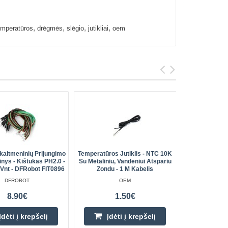
,
,
,
,
emperatūros
drėgmės
slėgio
jutikliai
oem
Skaitmeninių Prijungimo
Temperatūros Jutiklis - NTC 10K
Dirvožem
inys - Kištukas PH2.0 -
Su Metaliniu, Vandeniui Atspariu
Spa
 Vnt - DFRobot FIT0896
Zondu - 1 M Kabelis
DFROBOT
OEM
8.90€
1.50€
Įdėti į krepšelį
Įdėti į krepšelį