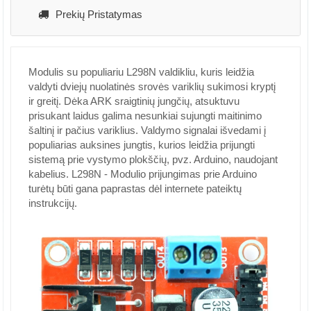
Prekių Pristatymas
Modulis su populiariu L298N valdikliu, kuris leidžia
valdyti dviejų nuolatinės srovės variklių sukimosi kryptį
ir greitį. Dėka ARK sraigtinių jungčių, atsuktuvu
prisukant laidus galima nesunkiai sujungti maitinimo
šaltinį ir pačius variklius. Valdymo signalai išvedami į
populiarias auksines jungtis, kurios leidžia prijungti
sistemą prie vystymo plokščių, pvz. Arduino, naudojant
kabelius. L298N - Modulio prijungimas prie Arduino
turėtų būti gana paprastas dėl internete pateiktų
instrukcijų.