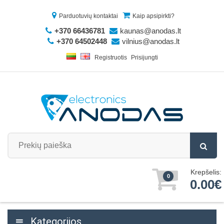
Parduotuvių kontaktai
Kaip apsipirkti?
+370 66436781
kaunas@anodas.lt
+370 64502448
vilnius@anodas.lt
Registruotis
Prisijungti
Krepšelis:
0
0.00€
Kategorijos