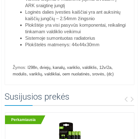
ARK sraigtinę jungtį
Loginės dalies įvesties kaiščiai yra ant auksinių
kaiščių jungčių – 2.54mm žingsnio
Plokštėje yra visi pasyvūs komponentai, reikalingi
tinkamam valdiklio veikimui
Sistemoje sumontuotas radiatorius
Plokštelės matmenys: 44x44x30mm
,
,
,
,
,
,
Žymos:
l298n
dviejų
kanalų
variklio
valdiklis
12v/2a
,
,
,
,
,
modulis
variklių
valdikliai
oem nuolatinės
srovės
(dc)
Susijusios prekės
Perkamiausia