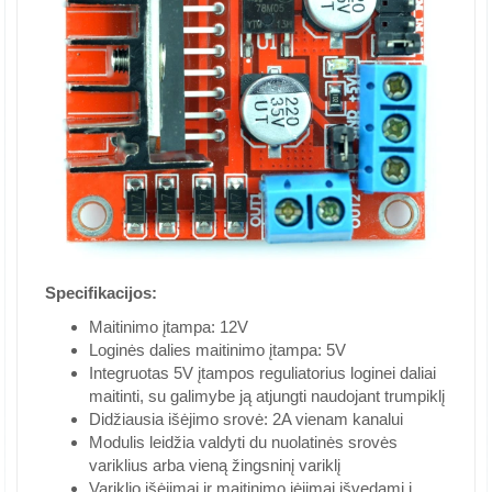
Specifikacijos:
Maitinimo įtampa: 12V
Loginės dalies maitinimo įtampa: 5V
Integruotas 5V įtampos reguliatorius loginei daliai
maitinti, su galimybe ją atjungti naudojant trumpiklį
Didžiausia išėjimo srovė: 2A vienam kanalui
Modulis leidžia valdyti du nuolatinės srovės
variklius arba vieną žingsninį variklį
Variklio išėjimai ir maitinimo įėjimai išvedami į