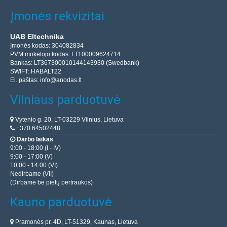
Įmonės rekvizitai
UAB Eltechnika
Įmonės kodas: 304082834
PVM mokėtojo kodas: LT100009624714
Bankas: LT367300010144143930 (Swedbank)
SWIFT: HABALT22
El. paštas:
info@anodas.lt
Vilniaus parduotuvė
Vytenio g. 20, LT-03229 Vilnius, Lietuva
+370 64502448
Darbo laikas
9:00 - 18:00 (I - IV)
9:00 - 17:00 (V)
10:00 - 14:00 (VI)
Nedirbame (VII)
(Dirbame be pietų pertraukos)
Kauno parduotuvė
Pramonės pr. 4D, LT-51329, Kaunas, Lietuva