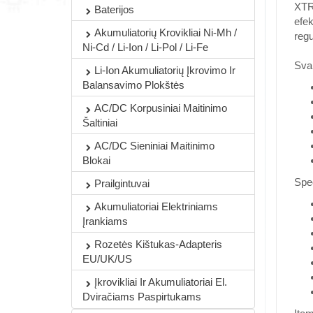
XTRE
Baterijos
efek
Akumuliatorių Krovikliai Ni-Mh /
reg
Ni-Cd / Li-Ion / Li-Pol / Li-Fe
Sva
Li-Ion Akumuliatorių Įkrovimo Ir
Balansavimo Plokštės
AC/DC Korpusiniai Maitinimo
Šaltiniai
AC/DC Sieniniai Maitinimo
Blokai
Spec
Prailgintuvai
Akumuliatoriai Elektriniams
Įrankiams
Rozetės Kištukas-Adapteris
EU/UK/US
Įkrovikliai Ir Akumuliatoriai El.
Dviračiams Paspirtukams