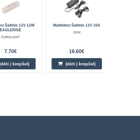
mo Šaltinis 12V 12W
Maitinimo Šaltinis 12V 10A
LiPo Amigo
EAGLERISE
Akumuliator
OEM
USB C
EUROLIGHT
7.70€
16.60€
Įdėti į krepšelį
Įdėti į krepšelį