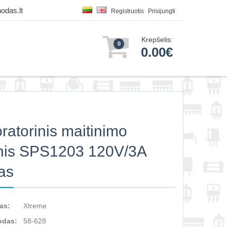
odas.lt
Registruotis
Prisijungti
Krepšelis:
0
0.00€
ratorinis maitinimo
inis SPS1203 120V/3A
as
as:
Xtreme
odas:
58-628