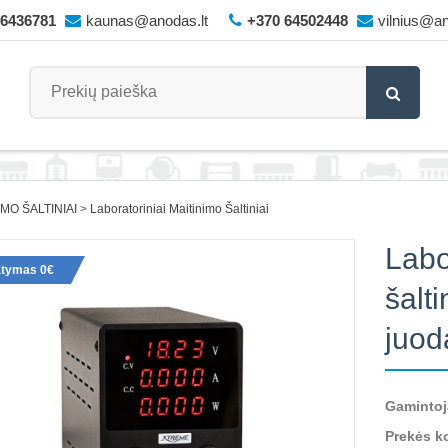
66436781
kaunas@anodas.lt
+370 64502448
vilnius@an
IMO ŠALTINIAI
Laboratoriniai Maitinimo Šaltiniai
Labo
atymas 0€
šalt
juod
Gamintoj
Prekės k