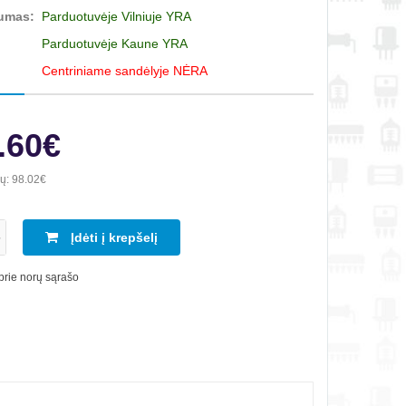
umas:
Parduotuvėje Vilniuje YRA
Parduotuvėje Kaune YRA
Centriniame sandėlyje NĖRA
.60€
ių:
98.02€
Įdėti į krepšelį
 prie norų sąrašo