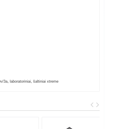
,
,
0v/3a
laboratoriniai
šaltiniai xtreme