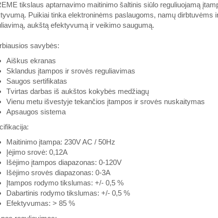
ME tikslaus aptarnavimo maitinimo šaltinis siūlo reguliuojamą įtam
tyvumą. Puikiai tinka elektroninėms paslaugoms, namų dirbtuvėms ir m
uliavimą, aukštą efektyvumą ir veikimo saugumą.
rbiausios savybės:
Aiškus ekranas
Sklandus įtampos ir srovės reguliavimas
Saugos sertifikatas
Tvirtas darbas iš aukštos kokybės medžiagų
Vienu metu išvestyje tekančios įtampos ir srovės nuskaitymas
Apsaugos sistema
ifikacija:
Maitinimo įtampa: 230V AC / 50Hz
Įėjimo srovė: 0,12A
Išėjimo įtampos diapazonas: 0-120V
Išėjimo srovės diapazonas: 0-3A
Įtampos rodymo tikslumas: +/- 0,5 %
Dabartinis rodymo tikslumas: +/- 0,5 %
Efektyvumas: > 85 %