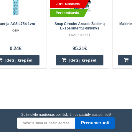
-10% Nuolaida
Perkamiausia
terija AG5 L754 1vnt
Snap Circuits Arcade Žaidimų
Maitini
Eksperimentų Rinkinys
OEM
SNAP CIRCUIT
0.24€
95.31€
Įdėti į krepšelį
Įdėti į krepšelį
Sužinokite naujienas bei išskirtinius pasiūlymus pirmieji!
Prenumeruoti