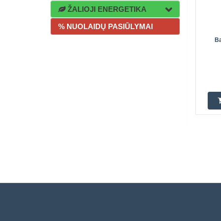
ŽALIOJI ENERGETIKA
% NUOLAIDŲ PASIŪLYMAI
Ba