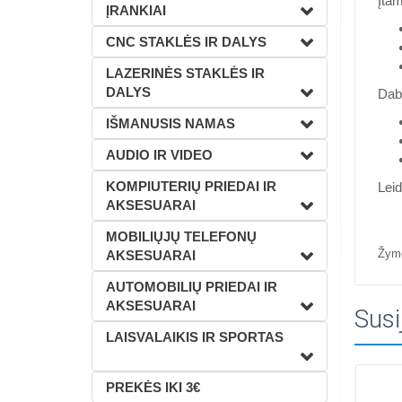
Įtam
ĮRANKIAI
CNC STAKLĖS IR DALYS
LAZERINĖS STAKLĖS IR
DALYS
Daba
IŠMANUSIS NAMAS
AUDIO IR VIDEO
KOMPIUTERIŲ PRIEDAI IR
Leid
AKSESUARAI
MOBILIŲJŲ TELEFONŲ
Žym
AKSESUARAI
AUTOMOBILIŲ PRIEDAI IR
AKSESUARAI
Susi
LAISVALAIKIS IR SPORTAS
PREKĖS IKI 3€