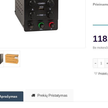
Prieinam
118
Be mokesč
Pridėti
Prekių Pristatymas
Aprašymas