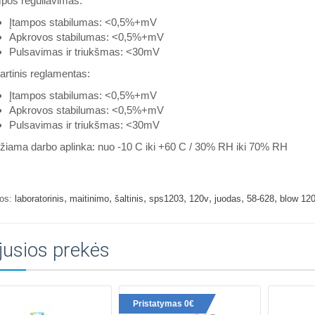
pos reguliavimas:
Įtampos stabilumas: <0,5%+mV
Apkrovos stabilumas: <0,5%+mV
Pulsavimas ir triukšmas: <30mV
rtinis reglamentas:
Įtampos stabilumas: <0,5%+mV
Apkrovos stabilumas: <0,5%+mV
Pulsavimas ir triukšmas: <30mV
žiama darbo aplinka: nuo -10 C iki +60 C / 30% RH iki 70% RH
,
,
,
,
,
,
,
os:
laboratorinis
maitinimo
šaltinis
sps1203
120v
juodas
58-628
blow 12
jusios prekės
Pristatymas 0€