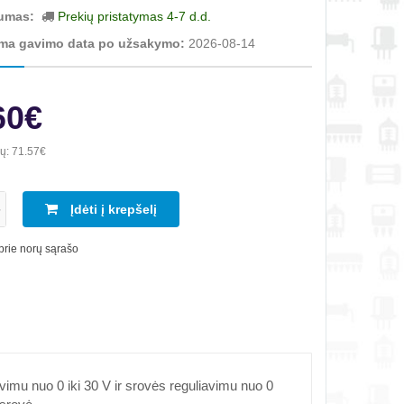
umas:
Prekių pristatymas 4-7 d.d.
ma gavimo data po užsakymo:
2026-08-14
60€
ių:
71.57€
Įdėti į krepšelį
 prie norų sąrašo
vimu nuo 0 iki 30 V ir srovės reguliavimu nuo 0