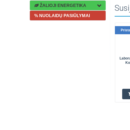
ŽALIOJI ENERGETIKA
Susi
% NUOLAIDŲ PASIŪLYMAI
Prist
Labora
Ko