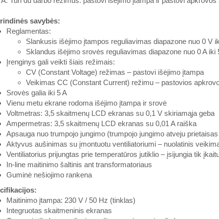
5 A. Turi du darbo režimus: pastovi išėjimo įtampa ir pastovi apkrovos
rindinės savybės:
Reglamentas:
Slankusis išėjimo įtampos reguliavimas diapazone nuo 0 V ik
Sklandus išėjimo srovės reguliavimas diapazone nuo 0 A iki 
Įrenginys gali veikti šiais režimais:
CV (Constant Voltage) režimas – pastovi išėjimo įtampa
Veikimas CC (Constant Current) režimu – pastovios apkrov
Srovės galia iki 5 A
Vienu metu ekrane rodoma išėjimo įtampa ir srovė
Voltmetras: 3,5 skaitmenų LCD ekranas su 0,1 V skiriamąja geba
Ampermetras: 3,5 skaitmenų LCD ekranas su 0,01 A raiška
Apsauga nuo trumpojo jungimo (trumpojo jungimo atveju prietaisas 
Aktyvus aušinimas su įmontuotu ventiliatoriumi – nuolatinis veikim
Ventiliatorius prijungtas prie temperatūros jutiklio – įsijungia tik įkait
In-line maitinimo šaltinis ant transformatoriaus
Guminė nešiojimo rankena
ifikacijos:
Maitinimo įtampa: 230 V / 50 Hz (tinklas)
Integruotas skaitmeninis ekranas