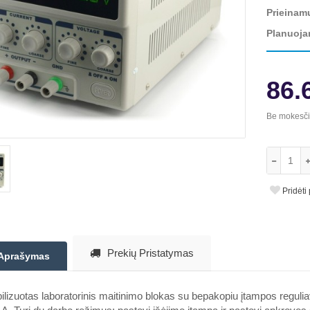
Prieinam
Planuoja
86.
Be mokesč
Pridėti
Prekių Pristatymas
Aprašymas
ilizuotas laboratorinis maitinimo blokas su bepakopiu įtampos regulia