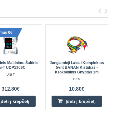
ymas 0€
Pristaty
inis Maitinimo Šaltinis
Jungiamieji Laidai Komplektas
Uni-T U
i-T UDP1306C
5vnt BANAN Kištukas -
Ma
Krokodilinis Gnybtas 1m
UNI-T
OEM
312.80€
10.80€
Įdėti į krepšelį
Įdėti į krepšelį