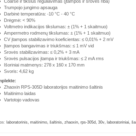
Coarse ir tikslus reguliavimas (įtampos ir srovės riba)
Trumpojo jungimo apsauga
Darbinė temperatūra: -10 °C - 40 °C
Drėgmė: < 90%
Voltmetro indikacijos tikslumas: ± (1% + 1 skaitmuo)
Ampermetro rodmenų tikslumas: ± (1% + 1 skaitmuo)
CV įtampos stabilizavimo koeficientas: ≤ 0,01% + 2 mV
Įtampos bangavimas ir triukšmas: ≤ 1 mV vid
Srovės stabilizavimas: ≤ 0,2% + 3 mA
Srovės pulsacijos įtampa ir triukšmas: ≤ 2 mA rms
Išoriniai matmenys: 278 x 160 x 170 mm
Svoris: 4,62 kg
plekte:
Zhaoxin RPS-305D laboratorijos maitinimo šaltinis
Maitinimo laidas
Vartotojo vadovas
,
,
,
,
,
,
,
os:
laboratorinis
maitinimo
šaltinis
zhaoxin
rps-305d
30v
laboratoriniai
šal