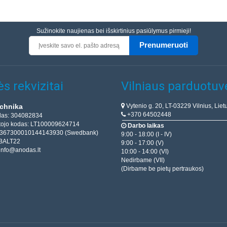
Sužinokite naujienas bei išskirtinius pasiūlymus pirmieji!
Prenumeruoti
s rekvizitai
Vilniaus parduotuv
Vytenio g. 20, LT-03229 Vilnius, Liet
chnika
+370 64502448
das: 304082834
ojo kodas: LT100009624714
Darbo laikas
T367300010144143930 (Swedbank)
9:00 - 18:00 (I - IV)
BALT22
9:00 - 17:00 (V)
info@anodas.lt
10:00 - 14:00 (VI)
Nedirbame (VII)
(Dirbame be pietų pertraukos)