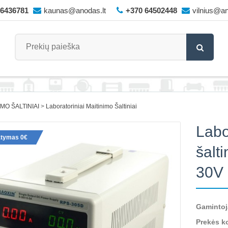
66436781
kaunas@anodas.lt
+370 64502448
vilnius@an
IMO ŠALTINIAI
Laboratoriniai Maitinimo Šaltiniai
Labo
atymas 0€
šalt
30V
Gamintoj
Prekės k