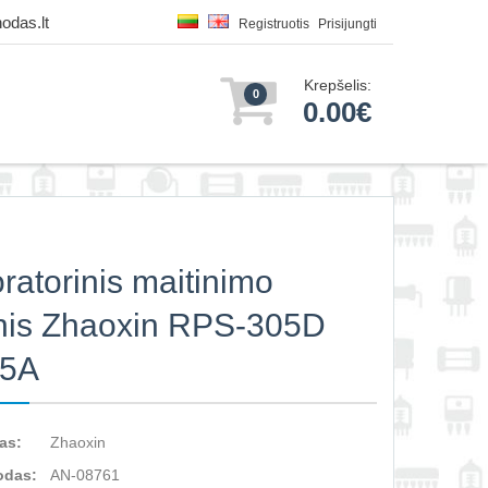
odas.lt
Registruotis
Prisijungti
Krepšelis:
0
0.00€
ratorinis maitinimo
inis Zhaoxin RPS-305D
 5A
as:
Zhaoxin
odas:
AN-08761