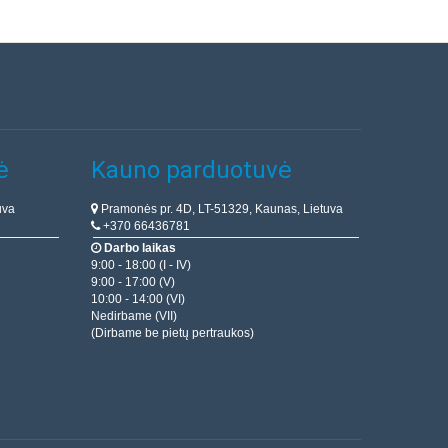
ė
Kauno parduotuvė
uva
Pramonės pr. 4D, LT-51329, Kaunas, Lietuva
+370 66436781
Darbo laikas
9:00 - 18:00 (I - IV)
9:00 - 17:00 (V)
10:00 - 14:00 (VI)
Nedirbame (VII)
(Dirbame be pietų pertraukos)