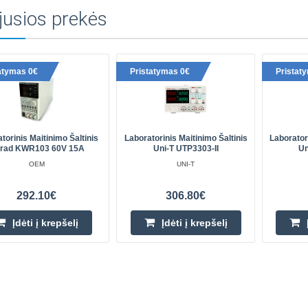
jusios prekės
atymas 0€
Pristatymas 0€
Pristat
torinis Maitinimo Šaltinis
Laboratorinis Maitinimo Šaltinis
Laborator
rad KWR103 60V 15A
Uni-T UTP3303-II
Un
OEM
UNI-T
292.10€
306.80€
Įdėti į krepšelį
Įdėti į krepšelį