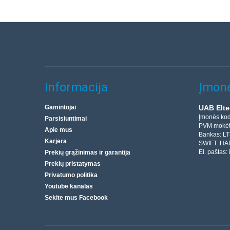
Informacija
Įmonė
Gamintojai
UAB Elte
Įmonės ko
Parsisiuntimai
PVM mokėt
Apie mus
Bankas: L
Karjera
SWIFT: HA
El. paštas:
Prekių grąžinimas ir garantija
Prekių pristatymas
Privatumo politika
Youtube kanalas
Sekite mus Facebook