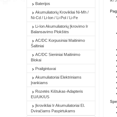
iki 
Baterijos
Pag
Akumuliatorių Krovikliai Ni-Mh /
Ni-Cd / Li-Ion / Li-Pol / Li-Fe
Li-Ion Akumuliatorių Įkrovimo Ir
Balansavimo Plokštės
AC/DC Korpusiniai Maitinimo
Šaltiniai
AC/DC Sieniniai Maitinimo
Blokai
Prailgintuvai
Akumuliatoriai Elektriniams
Įrankiams
Rozetės Kištukas-Adapteris
EU/UK/US
Spec
Įkrovikliai Ir Akumuliatoriai El.
Dviračiams Paspirtukams