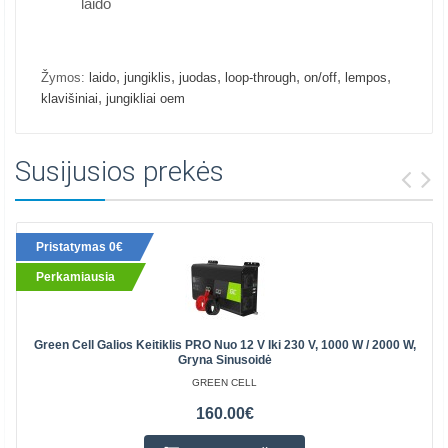
laido
,
,
,
,
,
,
Žymos:
laido
jungiklis
juodas
loop-through
on/off
lempos
,
klavišiniai
jungikliai oem
Susijusios prekės
Pristatymas 0€
Perkamiausia
Green Cell Galios Keitiklis PRO Nuo 12 V Iki 230 V, 1000 W / 2000 W,
Gryna Sinusoidė
GREEN CELL
160.00€