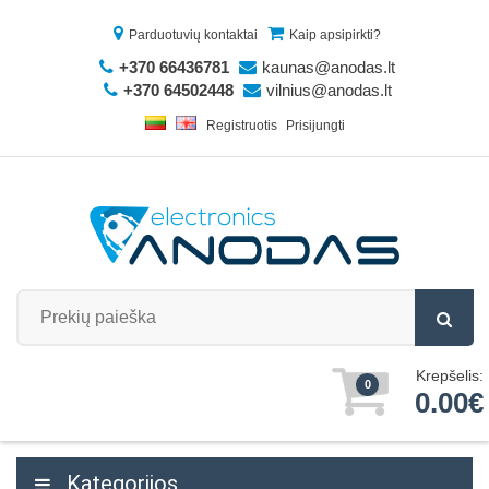
Parduotuvių kontaktai
Kaip apsipirkti?
+370 66436781
kaunas@anodas.lt
+370 64502448
vilnius@anodas.lt
Registruotis
Prisijungti
Krepšelis:
0
0.00€
Kategorijos