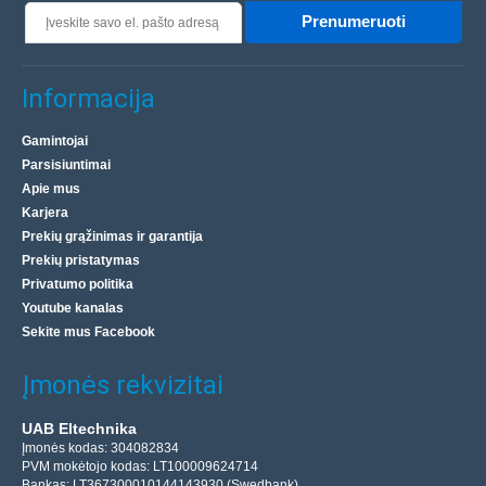
Prenumeruoti
Informacija
Gamintojai
Parsisiuntimai
Apie mus
Karjera
Prekių grąžinimas ir garantija
Prekių pristatymas
Privatumo politika
Youtube kanalas
Sekite mus Facebook
Įmonės rekvizitai
UAB Eltechnika
Įmonės kodas: 304082834
PVM mokėtojo kodas: LT100009624714
Bankas: LT367300010144143930 (Swedbank)