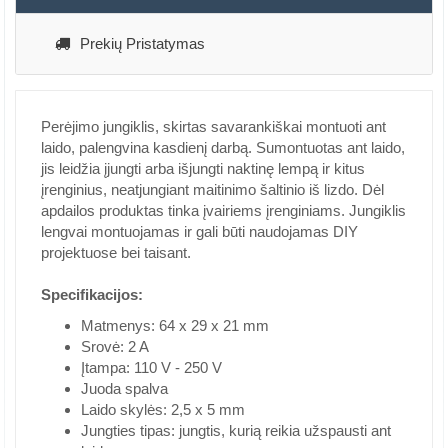
Prekių Pristatymas
Perėjimo jungiklis, skirtas savarankiškai montuoti ant
laido, palengvina kasdienį darbą. Sumontuotas ant laido,
jis leidžia įjungti arba išjungti naktinę lempą ir kitus
įrenginius, neatjungiant maitinimo šaltinio iš lizdo. Dėl
apdailos produktas tinka įvairiems įrenginiams. Jungiklis
lengvai montuojamas ir gali būti naudojamas DIY
projektuose bei taisant.
Specifikacijos:
Matmenys: 64 x 29 x 21 mm
Srovė: 2 A
Įtampa: 110 V - 250 V
Juoda spalva
Laido skylės: 2,5 x 5 mm
Jungties tipas: jungtis, kurią reikia užspausti ant