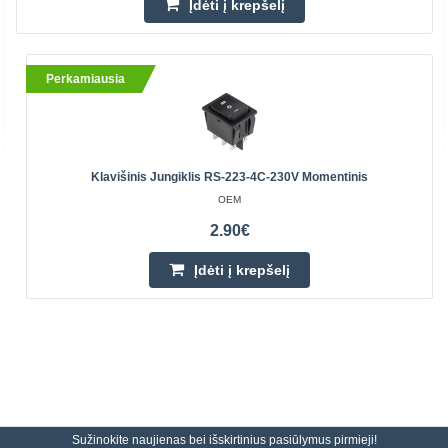
Įdėti į krepšelį
Perkamiausia
Klavišinis Jungiklis RS-223-4C-230V Momentinis
OEM
2.90€
Įdėti į krepšelį
Sužinokite naujienas bei išskirtinius pasiūlymus pirmieji!