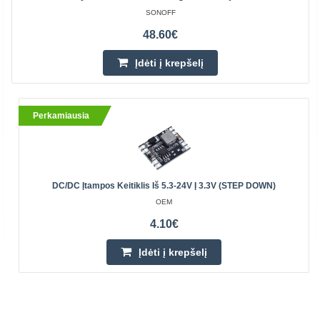
SONOFF
48.60€
Įdėti į krepšelį
Perkamiausia
DC/DC Įtampos Keitiklis Iš 5.3-24V Į 3.3V (STEP DOWN)
OEM
4.10€
Įdėti į krepšelį