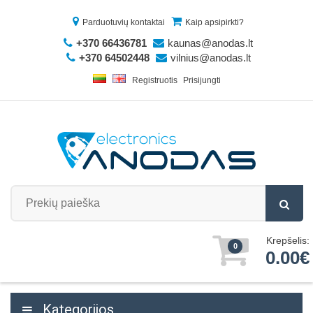
Parduotuvių kontaktai
Kaip apsipirkti?
+370 66436781
kaunas@anodas.lt
+370 64502448
vilnius@anodas.lt
Registruotis
Prisijungti
Krepšelis:
0
0.00€
Kategorijos