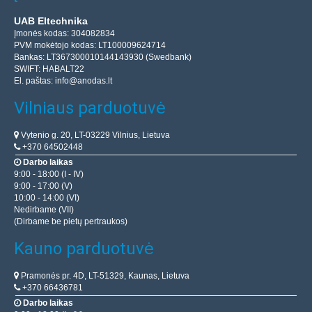
UAB Eltechnika
Įmonės kodas: 304082834
PVM mokėtojo kodas: LT100009624714
Bankas: LT367300010144143930 (Swedbank)
SWIFT: HABALT22
El. paštas:
info@anodas.lt
Vilniaus parduotuvė
Vytenio g. 20, LT-03229 Vilnius, Lietuva
+370 64502448
Darbo laikas
9:00 - 18:00 (I - IV)
9:00 - 17:00 (V)
10:00 - 14:00 (VI)
Nedirbame (VII)
(Dirbame be pietų pertraukos)
Kauno parduotuvė
Pramonės pr. 4D, LT-51329, Kaunas, Lietuva
+370 66436781
Darbo laikas