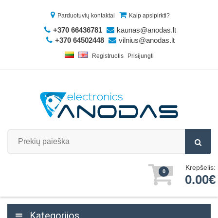
Parduotuvių kontaktai
Kaip apsipirkti?
+370 66436781
kaunas@anodas.lt
+370 64502448
vilnius@anodas.lt
Registruotis
Prisijungti
Krepšelis:
0
0.00€
Kategorijos