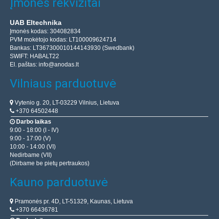
Įmonės rekvizitai
UAB Eltechnika
Įmonės kodas: 304082834
PVM mokėtojo kodas: LT100009624714
Bankas: LT367300010144143930 (Swedbank)
SWIFT: HABALT22
El. paštas:
info@anodas.lt
Vilniaus parduotuvė
Vytenio g. 20, LT-03229 Vilnius, Lietuva
+370 64502448
Darbo laikas
9:00 - 18:00 (I - IV)
9:00 - 17:00 (V)
10:00 - 14:00 (VI)
Nedirbame (VII)
(Dirbame be pietų pertraukos)
Kauno parduotuvė
Pramonės pr. 4D, LT-51329, Kaunas, Lietuva
+370 66436781