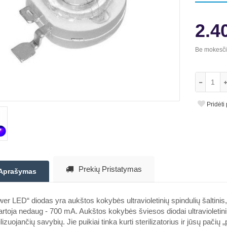
2.4
Be mokesč
Pridėti
Prekių Pristatymas
Aprašymas
er LED“ diodas yra aukštos kokybės ultravioletinių spindulių šaltinis
rtoja nedaug - 700 mA. Aukštos kokybės šviesos diodai ultravioletinių 
ilizuojančių savybių. Jie puikiai tinka kurti sterilizatorius ir jūsų pači