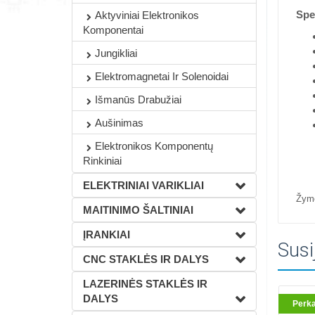
Spec
Aktyviniai Elektronikos
Komponentai
Jungikliai
Elektromagnetai Ir Solenoidai
Išmanūs Drabužiai
Aušinimas
Elektronikos Komponentų
Rinkiniai
ELEKTRINIAI VARIKLIAI
Žym
MAITINIMO ŠALTINIAI
ĮRANKIAI
Susi
CNC STAKLĖS IR DALYS
LAZERINĖS STAKLĖS IR
DALYS
Perk