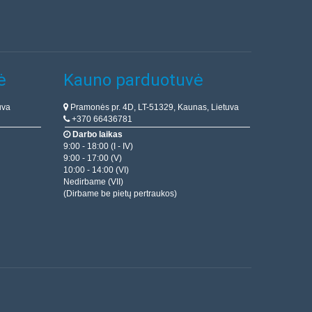
ė
Kauno parduotuvė
uva
Pramonės pr. 4D, LT-51329, Kaunas, Lietuva
+370 66436781
Darbo laikas
9:00 - 18:00 (I - IV)
9:00 - 17:00 (V)
10:00 - 14:00 (VI)
Nedirbame (VII)
(Dirbame be pietų pertraukos)