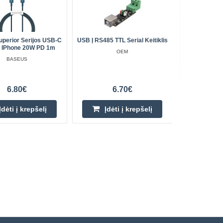
perior Serijos USB-C
USB Į RS485 TTL Serial Keitiklis
Konc
s IPhone 20W PD 1m
Ultragars
OEM
SONIC Heav
BASEUS
6.80€
6.70€
Įdėti į krepšelį
Įdėti į krepšelį