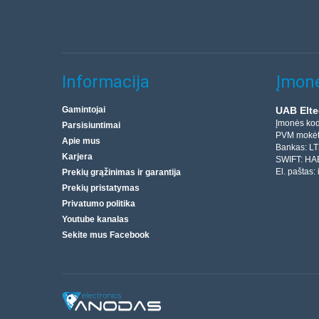
Informacija
Įmonė
Gamintojai
UAB Elte
Įmonės ko
Parsisiuntimai
PVM mokėt
Apie mus
Bankas: L
Karjera
SWIFT: HA
El. paštas:
Prekių grąžinimas ir garantija
Prekių pristatymas
Privatumo politika
Youtube kanalas
Sekite mus Facebook