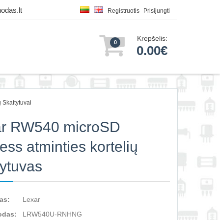
odas.lt
Registruotis
Prisijungti
Krepšelis:
0
0.00€
 Skaitytuvai
ar RW540 microSD
ess atminties kortelių
tytuvas
as:
Lexar
odas:
LRW540U-RNHNG