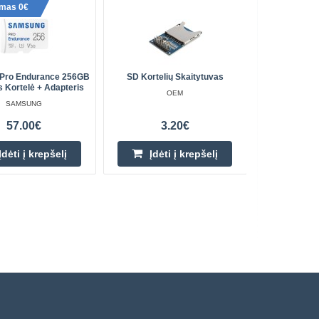
ymas 0€
Perkami
Pro Endurance 256GB
SD Kortelių Skaitytuvas
Rebel USB
s Kortelė + Adapteris
S
OEM
SAMSUNG
57.00€
3.20€
Įdėti į krepšelį
Įdėti į krepšelį