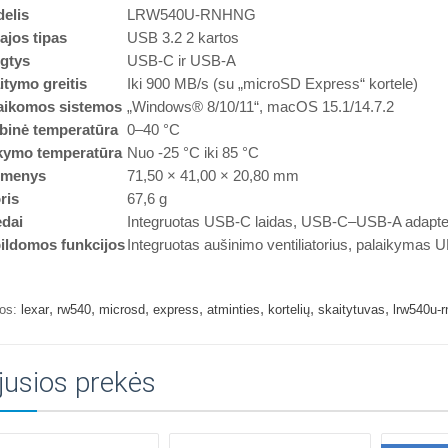
elis
LRW540U-RNHNG
ajos tipas
USB 3.2 2 kartos
gtys
USB-C ir USB-A
itymo greitis
Iki 900 MB/s (su „microSD Express“ kortele)
aikomos sistemos
„Windows® 8/10/11“, macOS 15.1/14.7.2
binė temperatūra
0–40 °C
kymo temperatūra
Nuo -25 °C iki 85 °C
tmenys
71,50 × 41,00 × 20,80 mm
ris
67,6 g
edai
Integruotas USB-C laidas, USB-C–USB-A adapte
ildomos funkcijos
Integruotas aušinimo ventiliatorius, palaikymas 
,
,
,
,
,
,
,
os:
lexar
rw540
microsd
express
atminties
kortelių
skaitytuvas
lrw540u-r
jusios prekės