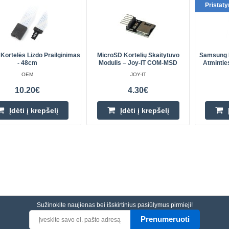
Pristat
Kortelės Lizdo Prailginimas
MicroSD Kortelių Skaitytuvo
Samsung 
- 48cm
Modulis – Joy-IT COM-MSD
Atmintie
OEM
JOY-IT
10.20€
4.30€
Įdėti į krepšelį
Įdėti į krepšelį
Sužinokite naujienas bei išskirtinius pasiūlymus pirmieji!
Prenumeruoti