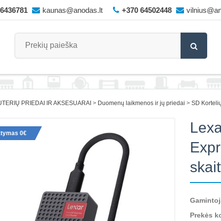
66436781
kaunas@anodas.lt
+370 64502448
vilnius@an
TERIŲ PRIEDAI IR AKSESUARAI
Duomenų laikmenos ir jų priedai
SD Kortelių
Lex
atymas 0€
Expr
skai
Gamintoj
Prekės k