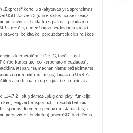
„Express“ kortelių skaitytuvas yra sprendimas
Dėl USB 3.2 Gen 2 (universalios nuosekliosios
enų perdavimo standarto) sąsajos ir palaikymo
 MB/s greičiu, o medžiagos perdavimas yra iki
itis pravers, be kita ko, perduodant didelės raiškos
renginio temperatūrą iki 19 °C, todėl jis gali
š PC (polikarbonato, polikarbonato medžiagos),
ono, padidina atsparumą mechaniniams pažeidimams,
 duomenų ir maitinimo jungtis) laidas su USB-A
užtikrina suderinamumą su įvairiais įrenginiais.
 „14.7.2“, siūlydamas „plug-and-play“ funkciją
ia jį lengvai transportuoti ir naudoti bet kur.
delės spartos duomenų perdavimo standartas) ir
menų perdavimo standartas) „microSD“ kortelėmis,