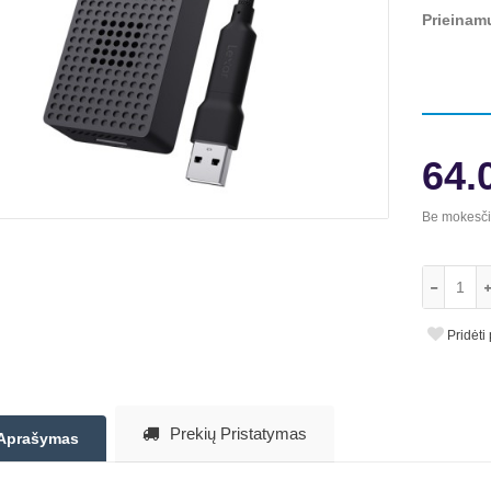
Prieinam
64.
Be mokesč
Pridėti
Prekių Pristatymas
Aprašymas