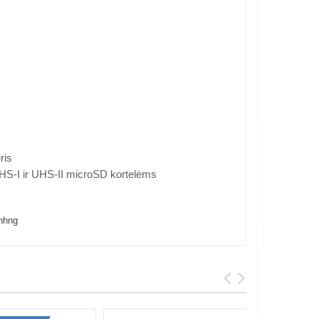
ris
UHS-I ir UHS-II microSD kortelėms
nhng