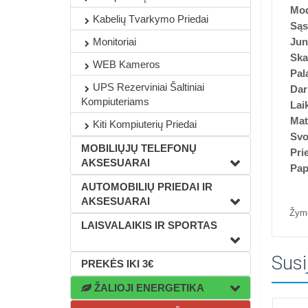
Mod
Kabelių Tvarkymo Priedai
Sąs
Monitoriai
Jun
Ska
WEB Kameros
Pal
UPS Rezerviniai Šaltiniai
Dar
Kompiuteriams
Lai
Ma
Kiti Kompiuterių Priedai
Svo
MOBILIŲJŲ TELEFONŲ
Pri
AKSESUARAI
Pap
AUTOMOBILIŲ PRIEDAI IR
AKSESUARAI
Žym
LAISVALAIKIS IR SPORTAS
Susi
PREKĖS IKI 3€
ŽALIOJI ENERGETIKA