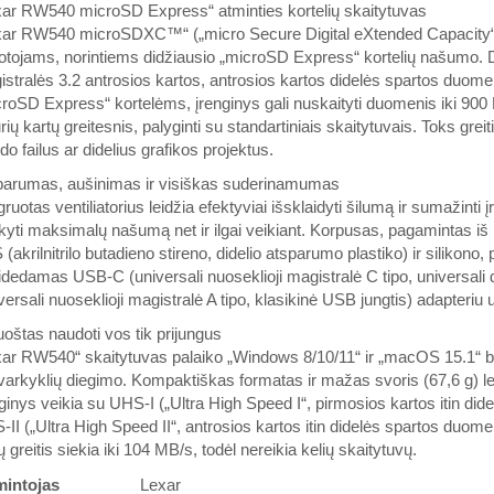
xar RW540 microSD Express“ atminties kortelių skaitytuvas
xar RW540 microSDXC™“ („micro Secure Digital eXtended Capacity“) 
otojams, norintiems didžiausio „microSD Express“ kortelių našumo. 
stralės 3.2 antrosios kartos, antrosios kartos didelės spartos duom
roSD Express“ kortelėms, įrenginys gali nuskaityti duomenis iki 900
rių kartų greitesnis, palyginti su standartiniais skaitytuvais. Toks gre
do failus ar didelius grafikos projektus.
parumas, aušinimas ir visiškas suderinamumas
gruotas ventiliatorius leidžia efektyviai išsklaidyti šilumą ir sumažinti į
ikyti maksimalų našumą net ir ilgai veikiant. Korpusas, pagamintas i
(akrilnitrilo butadieno stireno, didelio atsparumo plastiko) ir silik
idedamas USB-C (universali nuoseklioji magistralė C tipo, universali
versali nuoseklioji magistralė A tipo, klasikinė USB jungtis) adapteriu 
oštas naudoti vos tik prijungus
ar RW540“ skaitytuvas palaiko „Windows 8/10/11“ ir „macOS 15.1“ bei
varkyklių diegimo. Kompaktiškas formatas ir mažas svoris (67,6 g) leidž
ginys veikia su UHS-I („Ultra High Speed I“, pirmosios kartos itin di
II („Ultra High Speed II“, antrosios kartos itin didelės spartos duo
ų greitis siekia iki 104 MB/s, todėl nereikia kelių skaitytuvų.
intojas
Lexar