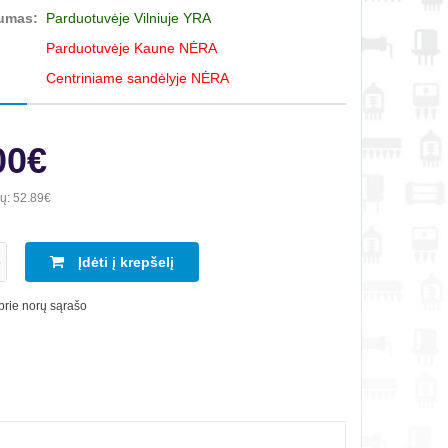
umas:
Parduotuvėje Vilniuje YRA
Parduotuvėje Kaune NĖRA
Centriniame sandėlyje NĖRA
00€
ių:
52.89€
Įdėti į krepšelį
 prie norų sąrašo