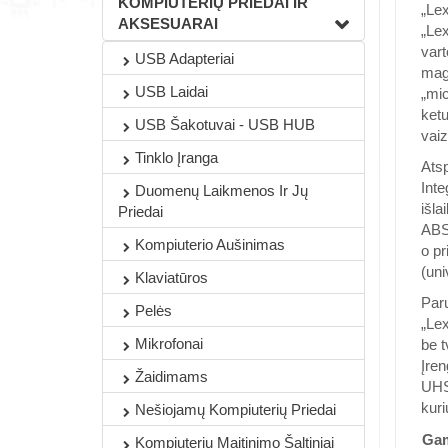
KOMPIUTERIŲ PRIEDAI IR
„Le
AKSESUARAI
„Le
vart
USB Adapteriai
magi
USB Laidai
„mic
ketu
USB Šakotuvai - USB HUB
vaiz
Tinklo Įranga
Ats
Inte
Duomenų Laikmenos Ir Jų
išla
Priedai
ABS 
Kompiuterio Aušinimas
o pr
(uni
Klaviatūros
Paru
Pelės
„Lex
Mikrofonai
be t
Įren
Žaidimams
UHS-
kuri
Nešiojamų Kompiuterių Priedai
Gam
Kompiuterių Maitinimo Šaltiniai