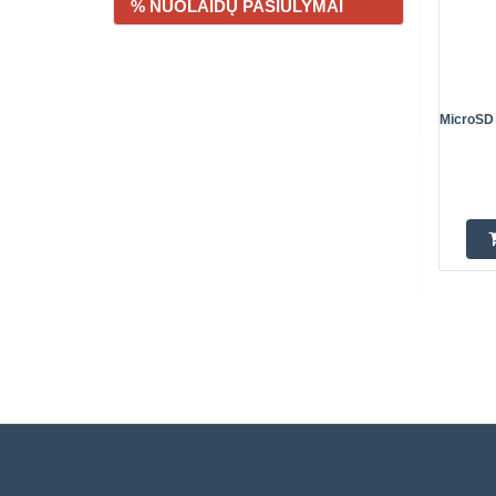
% NUOLAIDŲ PASIŪLYMAI
MicroSD 