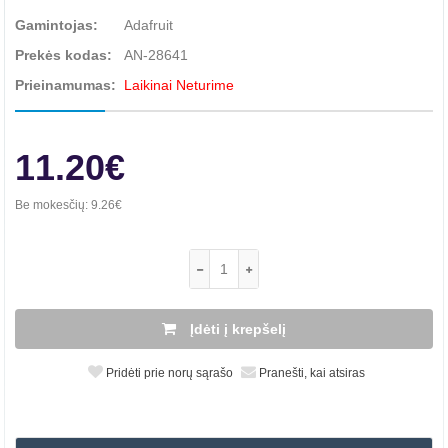
Gamintojas:
Adafruit
Prekės kodas:
AN-28641
Prieinamumas:
Laikinai Neturime
11.20€
Be mokesčių:
9.26€
Įdėti į krepšelį
Pridėti prie norų sąrašo
Pranešti, kai atsiras