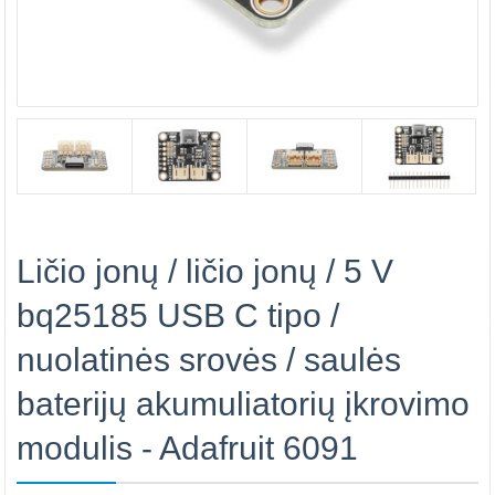
Ličio jonų / ličio jonų / 5 V
bq25185 USB C tipo /
nuolatinės srovės / saulės
baterijų akumuliatorių įkrovimo
modulis - Adafruit 6091