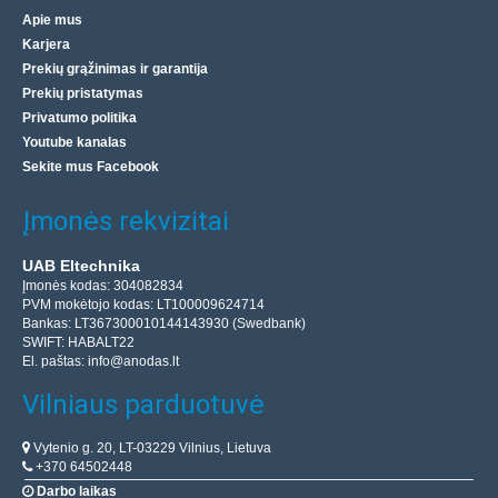
Apie mus
Karjera
Prekių grąžinimas ir garantija
Prekių pristatymas
Privatumo politika
Youtube kanalas
Sekite mus Facebook
Įmonės rekvizitai
UAB Eltechnika
Įmonės kodas: 304082834
PVM mokėtojo kodas: LT100009624714
Bankas: LT367300010144143930 (Swedbank)
SWIFT: HABALT22
El. paštas:
info@anodas.lt
Vilniaus parduotuvė
Vytenio g. 20, LT-03229 Vilnius, Lietuva
+370 64502448
Darbo laikas