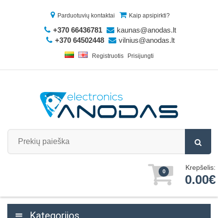
Parduotuvių kontaktai
Kaip apsipirkti?
+370 66436781
kaunas@anodas.lt
+370 64502448
vilnius@anodas.lt
Registruotis
Prisijungti
Krepšelis:
0
0.00€
Kategorijos