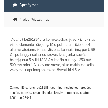
Aprašymas
Prekių Pristatymas
„Adafruit bq25185“ yra kompaktiškas įkroviklis, skirtas
vieno elemento ličio jonų, ličio polimerų ir ličio fepo4
akumuliatoriams įkrauti. Jis palaiko maitinimą per USB
C tipo jungtį, nuolatinės srovės įvestį arba saulės
bateriją nuo 5 V iki 18 V. Jis leidžia nustatyti 250 mA,
500 mA arba 1 A įkrovimo srovę, siūlo maitinimo kelio
valdymą ir apribotą apkrovos išvestį iki 4,5 V.
,
,
,
,
,
,
,
Žymos:
ličio
jonų
bq25185
usb
tipo
nuolatinės
srovės
,
,
,
,
,
,
saulės
baterijų
akumuliatorių
įkrovimo
modulis
adafruit
,
6091
an-28641