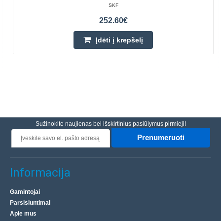
SKF
252.60€
Įdėti į krepšelį
Sužinokite naujienas bei išskirtinius pasiūlymus pirmieji!
Prenumeruoti
Informacija
Gamintojai
Parsisiuntimai
Apie mus