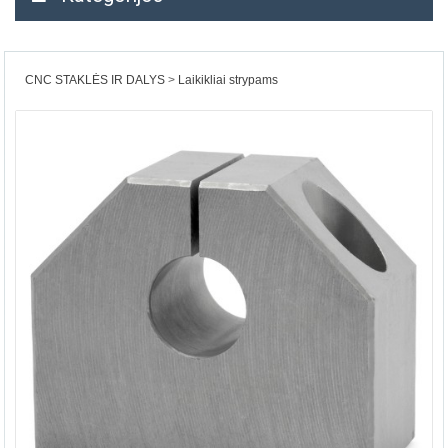
CNC STAKLĖS IR DALYS
Laikikliai strypams