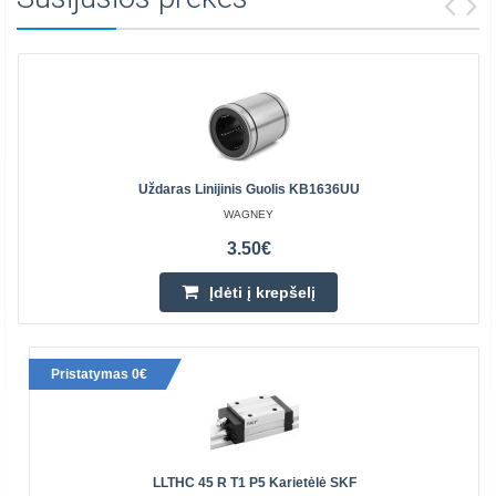
Uždaras Linijinis Guolis KB1636UU
WAGNEY
3.50€
Įdėti į krepšelį
Pristatymas 0€
LLTHC 45 R T1 P5 Karietėlė SKF