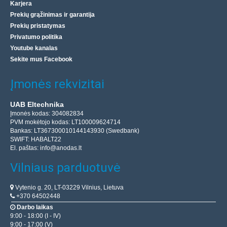
Karjera
Prekių grąžinimas ir garantija
Prekių pristatymas
Privatumo politika
Youtube kanalas
Sekite mus Facebook
Įmonės rekvizitai
UAB Eltechnika
Įmonės kodas: 304082834
PVM mokėtojo kodas: LT100009624714
Bankas: LT367300010144143930 (Swedbank)
SWIFT: HABALT22
El. paštas:
info@anodas.lt
Vilniaus parduotuvė
Vytenio g. 20, LT-03229 Vilnius, Lietuva
+370 64502448
Darbo laikas
9:00 - 18:00 (I - IV)
9:00 - 17:00 (V)