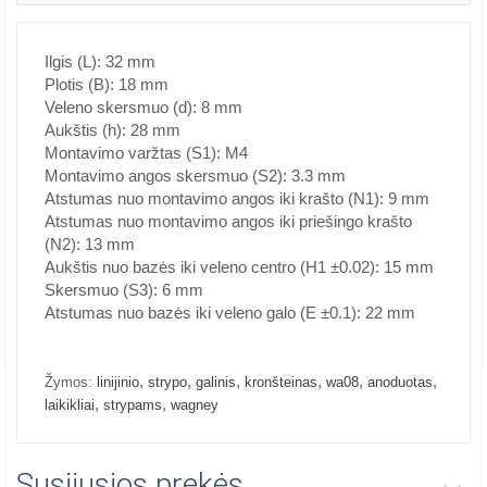
Ilgis (L): 32 mm
Plotis (B): 18 mm
Veleno skersmuo (d): 8 mm
Aukštis (h): 28 mm
Montavimo varžtas (S1): M4
Montavimo angos skersmuo (S2): 3.3 mm
Atstumas nuo montavimo angos iki krašto (N1): 9 mm
Atstumas nuo montavimo angos iki priešingo krašto
(N2): 13 mm
Aukštis nuo bazės iki veleno centro (H1 ±0.02): 15 mm
Skersmuo (S3): 6 mm
Atstumas nuo bazės iki veleno galo (E ±0.1): 22 mm
,
,
,
,
,
,
Žymos:
linijinio
strypo
galinis
kronšteinas
wa08
anoduotas
,
,
laikikliai
strypams
wagney
Susijusios prekės