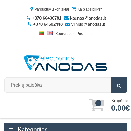
Parduotuvių kontaktai
Kaip apsipirkti?
+370 66436781
kaunas@anodas.lt
+370 64502448
vilnius@anodas.lt
Registruotis
Prisijungti
Krepšelis:
0
0.00€
Kategorijos