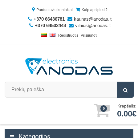
Parduotuvių kontaktai
Kaip apsipirkti?
+370 66436781
kaunas@anodas.lt
+370 64502448
vilnius@anodas.lt
Registruotis
Prisijungti
Krepšelis:
0
0.00€
Kategorijos