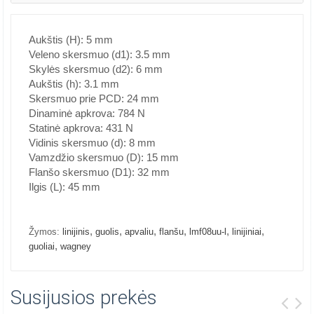
Aukštis (H): 5 mm
Veleno skersmuo (d1): 3.5 mm
Skylės skersmuo (d2): 6 mm
Aukštis (h): 3.1 mm
Skersmuo prie PCD: 24 mm
Dinaminė apkrova: 784 N
Statinė apkrova: 431 N
Vidinis skersmuo (d): 8 mm
Vamzdžio skersmuo (D): 15 mm
Flanšo skersmuo (D1): 32 mm
Ilgis (L): 45 mm
,
,
,
,
,
,
Žymos:
linijinis
guolis
apvaliu
flanšu
lmf08uu-l
linijiniai
,
guoliai
wagney
Susijusios prekės