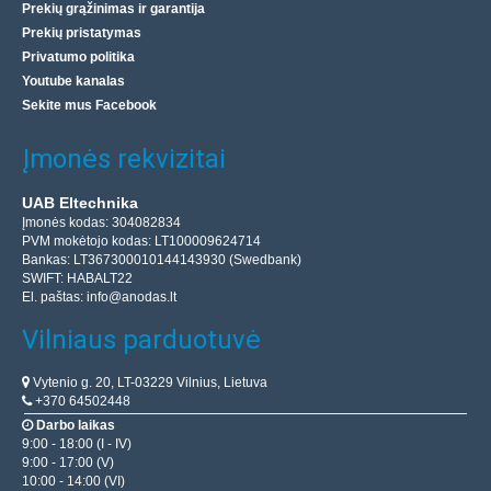
Prekių grąžinimas ir garantija
Prekių pristatymas
Privatumo politika
Youtube kanalas
Sekite mus Facebook
Įmonės rekvizitai
UAB Eltechnika
Įmonės kodas: 304082834
PVM mokėtojo kodas: LT100009624714
Bankas: LT367300010144143930 (Swedbank)
SWIFT: HABALT22
El. paštas:
info@anodas.lt
Vilniaus parduotuvė
Vytenio g. 20, LT-03229 Vilnius, Lietuva
+370 64502448
Darbo laikas
9:00 - 18:00 (I - IV)
9:00 - 17:00 (V)
10:00 - 14:00 (VI)