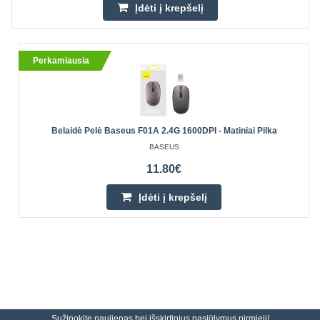
Įdėti į krepšelį
Perkamiausia
Belaidė Pelė Baseus F01A 2.4G 1600DPI - Matiniai Pilka
BASEUS
11.80€
Įdėti į krepšelį
Sužinokite naujienas bei išskirtinius pasiūlymus pirmieji!