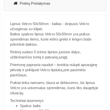
Prekių Pristatymas
Lipnus Velcro 50x50mm - baltas - dvipusis Velcro
užsegimas su klijais
Baltos spalvos lipnus Velcro 50x50mm yra puikus
sprendimas tiems, kurie ieško greito ir lengvo būdo
pritvirtinti daiktus.
Rinkinį sudaro 5 tvirtos lipnios juostos dalys,
užtikrinančios tvirtą ir patvarią jungtį.
Priemonę paprasta naudoti – tereikia nulupti apsauginę
plėvelę ir priklijuoti Velcro lipduką prie pasirinkto
paviršiaus.
Puikiai tinka namams, biurui ar dirbtuvėms, šis lipnus
Velcro yra universalus sprendimas, kuris tiks daugelyje
situacijų.
Techniniai duomenys
Spalva: balta