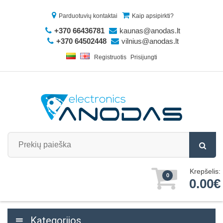
Parduotuvių kontaktai
Kaip apsipirkti?
+370 66436781
kaunas@anodas.lt
+370 64502448
vilnius@anodas.lt
Registruotis
Prisijungti
Krepšelis:
0
0.00€
Kategorijos