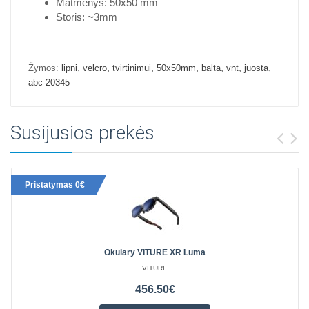
Matmenys: 50x50 mm
Storis: ~3mm
,
,
,
,
,
,
,
Žymos:
lipni
velcro
tvirtinimui
50x50mm
balta
vnt
juosta
abc-20345
Susijusios prekės
Pristatymas 0€
Okulary VITURE XR Luma
VITURE
456.50€