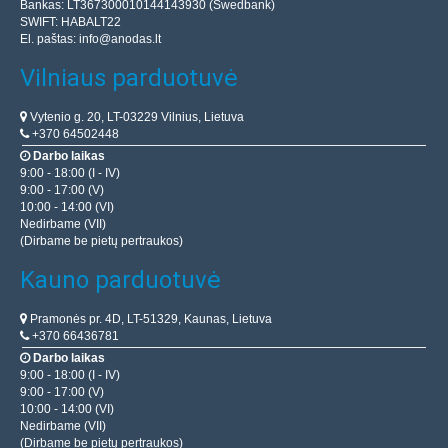
Bankas: LT367300010144143930 (Swedbank)
SWIFT: HABALT22
El. paštas:
info@anodas.lt
Vilniaus parduotuvė
Vytenio g. 20, LT-03229 Vilnius, Lietuva
+370 64502448
Darbo laikas
9:00 - 18:00 (I - IV)
9:00 - 17:00 (V)
10:00 - 14:00 (VI)
Nedirbame (VII)
(Dirbame be pietų pertraukos)
Kauno parduotuvė
Pramonės pr. 4D, LT-51329, Kaunas, Lietuva
+370 66436781
Darbo laikas
9:00 - 18:00 (I - IV)
9:00 - 17:00 (V)
10:00 - 14:00 (VI)
Nedirbame (VII)
(Dirbame be pietų pertraukos)