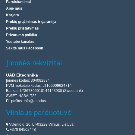
Parsisiuntimai
Apie mus
Karjera
Prekių grąžinimas ir garantija
Prekių pristatymas
Privatumo politika
Youtube kanalas
Sekite mus Facebook
Įmonės rekvizitai
UAB Eltechnika
Įmonės kodas: 304082834
PVM mokėtojo kodas: LT100009624714
Bankas: LT367300010144143930 (Swedbank)
SWIFT: HABALT22
El. paštas:
info@anodas.lt
Vilniaus parduotuvė
Vytenio g. 20, LT-03229 Vilnius, Lietuva
+370 64502448