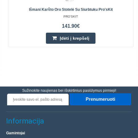
Išmani Karšto Oro Stotelė Su Siurbtuku Pro'sKit
PRO'SKIT
141.90€
Įdėti į krepšelį
Sužinokite naujienas bei išskirtinius pasiūlymus pirmieji!
Prenumeruoti
Informacija
Gamintojai