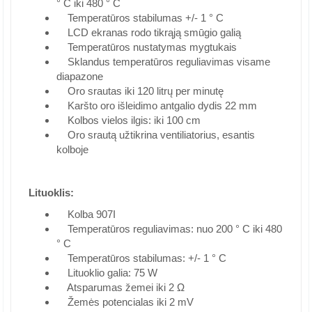
° C iki 480 ° C
Temperatūros stabilumas +/- 1 ° C
LCD ekranas rodo tikrąją smūgio galią
Temperatūros nustatymas mygtukais
Sklandus temperatūros reguliavimas visame
diapazone
Oro srautas iki 120 litrų per minutę
Karšto oro išleidimo antgalio dydis 22 mm
Kolbos vielos ilgis: iki 100 cm
Oro srautą užtikrina ventiliatorius, esantis
kolboje
Lituoklis:
Kolba 907I
Temperatūros reguliavimas: nuo 200 ° C iki 480
° C
Temperatūros stabilumas: +/- 1 ° C
Lituoklio galia: 75 W
Atsparumas žemei iki 2 Ω
Žemės potencialas iki 2 mV