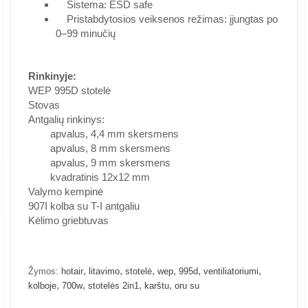
Sistema: ESD safe
Pristabdytosios veiksenos režimas: įjungtas po
0–99 minučių
Rinkinyje:
WEP 995D stotelė
Stovas
Antgalių rinkinys:
apvalus, 4,4 mm skersmens
apvalus, 8 mm skersmens
apvalus, 9 mm skersmens
kvadratinis 12x12 mm
Valymo kempinė
907I kolba su T-I antgaliu
Kėlimo griebtuvas
,
,
,
,
,
,
Žymos:
hotair
litavimo
stotelė
wep
995d
ventiliatoriumi
,
,
,
,
kolboje
700w
stotelės 2in1
karštu
oru su