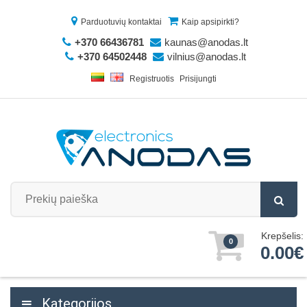
Parduotuvių kontaktai
Kaip apsipirkti?
+370 66436781
kaunas@anodas.lt
+370 64502448
vilnius@anodas.lt
Registruotis
Prisijungti
Krepšelis:
0
0.00€
Kategorijos