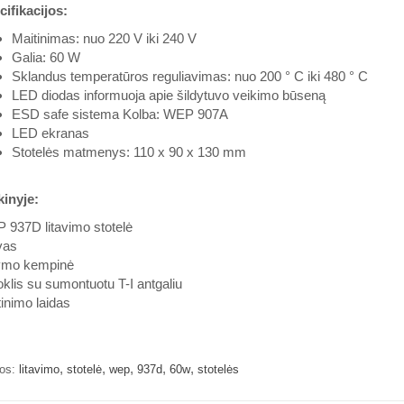
ifikacijos:
Maitinimas: nuo 220 V iki 240 V
Galia: 60 W
Sklandus temperatūros reguliavimas: nuo 200 ° C iki 480 ° C
LED diodas informuoja apie šildytuvo veikimo būseną
ESD safe sistema Kolba: WEP 907A
LED ekranas
Stotelės matmenys: 110 x 90 x 130 mm
kinyje:
 937D litavimo stotelė
vas
ymo kempinė
oklis su sumontuotu T-I antgaliu
inimo laidas
,
,
,
,
,
os:
litavimo
stotelė
wep
937d
60w
stotelės