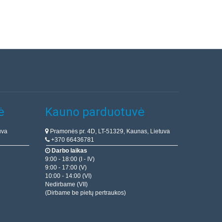
ė
Kauno parduotuvė
uva
Pramonės pr. 4D, LT-51329, Kaunas, Lietuva
+370 66436781
Darbo laikas
9:00 - 18:00 (I - IV)
9:00 - 17:00 (V)
10:00 - 14:00 (VI)
Nedirbame (VII)
(Dirbame be pietų pertraukos)