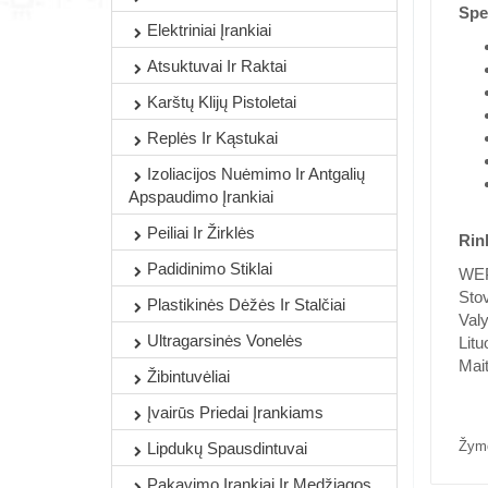
Spec
Elektriniai Įrankiai
Atsuktuvai Ir Raktai
Karštų Klijų Pistoletai
Replės Ir Kąstukai
Izoliacijos Nuėmimo Ir Antgalių
Apspaudimo Įrankiai
Peiliai Ir Žirklės
Rin
Padidinimo Stiklai
WEP
Sto
Plastikinės Dėžės Ir Stalčiai
Val
Ultragarsinės Vonelės
Litu
Mait
Žibintuvėliai
Įvairūs Priedai Įrankiams
Žym
Lipdukų Spausdintuvai
Pakavimo Įrankiai Ir Medžiagos