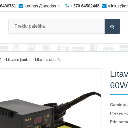
66436781
kaunas@anodas.lt
+370 64502448
vilnius@an
AI
Litavimo įrankiai
Litavimo stotelės
Lita
60W
Gamintoj
Prekės k
Prieinam