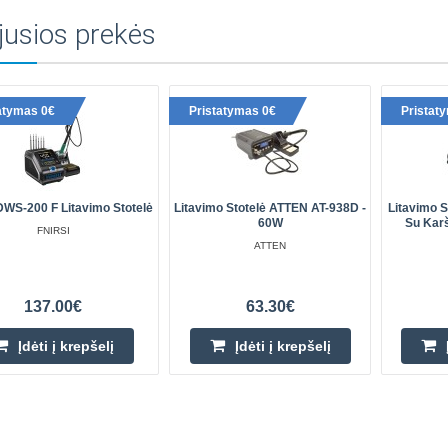
jusios prekės
atymas 0€
Pristatymas 0€
Pristat
DWS-200 F Litavimo Stotelė
Litavimo Stotelė ATTEN AT-938D -
Litavimo S
60W
Su Karš
FNIRSI
ATTEN
137.00€
63.30€
Įdėti į krepšelį
Įdėti į krepšelį