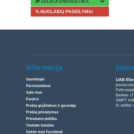
ŽALIOJI ENERGETIKA
% NUOLAIDŲ PASIŪLYMAI
Informacija
Įmonė
Gamintojai
UAB Elte
Įmonės ko
Parsisiuntimai
PVM mokėt
Apie mus
Bankas: L
Karjera
SWIFT: HA
El. paštas:
Prekių grąžinimas ir garantija
Prekių pristatymas
Privatumo politika
Youtube kanalas
Sekite mus Facebook