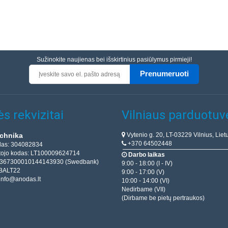
Sužinokite naujienas bei išskirtinius pasiūlymus pirmieji!
Prenumeruoti
s rekvizitai
Vilniaus parduotuv
Vytenio g. 20, LT-03229 Vilnius, Liet
chnika
+370 64502448
das: 304082834
ojo kodas: LT100009624714
Darbo laikas
T367300010144143930 (Swedbank)
9:00 - 18:00 (I - IV)
BALT22
9:00 - 17:00 (V)
info@anodas.lt
10:00 - 14:00 (VI)
Nedirbame (VII)
(Dirbame be pietų pertraukos)