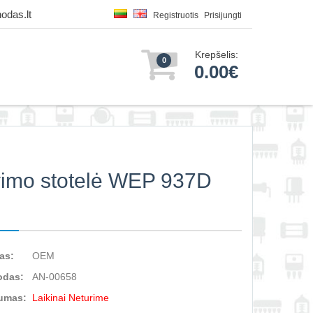
odas.lt
Registruotis
Prisijungti
Krepšelis:
0
0.00€
vimo stotelė WEP 937D
as:
OEM
odas:
AN-00658
umas:
Laikinai Neturime