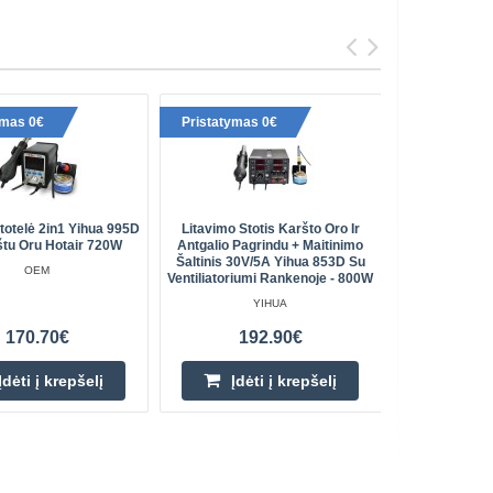
ymas 0€
Pristatymas 0€
Pristaty
totelė 2in1 Yihua 995D
Litavimo Stotis Karšto Oro Ir
Litavimo St
tu Oru Hotair 720W
Antgalio Pagrindu + Maitinimo
Karšt
Šaltinis 30V/5A Yihua 853D Su
OEM
Ventiliatoriumi Rankenoje - 800W
YIHUA
170.70€
192.90€
Įdėti į krepšelį
Įdėti į krepšelį