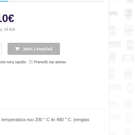
10€
ių:
29.83€
Įdėti į krepšelį
 prie norų sąrašo
Pranešti, kai atsiras
 temperatūra nuo 200 ° C iki 480 ° C. Įrengtas