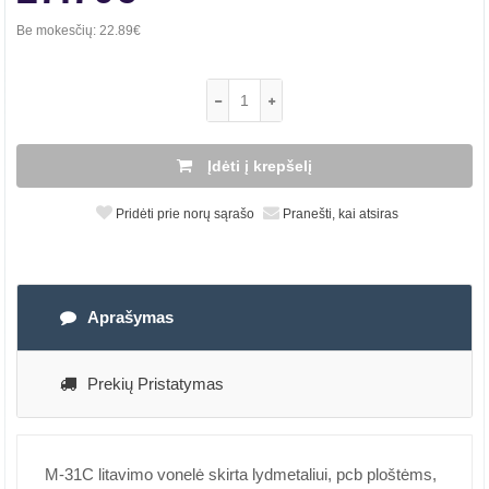
Be mokesčių:
22.89€
Įdėti į krepšelį
Pridėti prie norų sąrašo
Pranešti, kai atsiras
Aprašymas
Prekių Pristatymas
M-31C litavimo vonelė skirta lydmetaliui, pcb ploštėms,