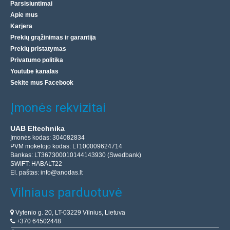
Parsisiuntimai
Apie mus
Karjera
Prekių grąžinimas ir garantija
Prekių pristatymas
Privatumo politika
Youtube kanalas
Sekite mus Facebook
Įmonės rekvizitai
UAB Eltechnika
Įmonės kodas: 304082834
PVM mokėtojo kodas: LT100009624714
Bankas: LT367300010144143930 (Swedbank)
SWIFT: HABALT22
El. paštas:
info@anodas.lt
Vilniaus parduotuvė
Vytenio g. 20, LT-03229 Vilnius, Lietuva
+370 64502448