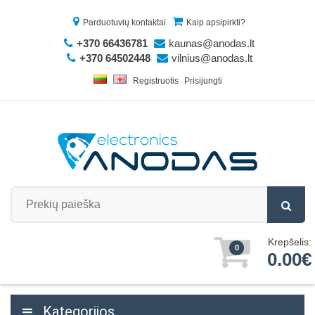
Parduotuvių kontaktai
Kaip apsipirkti?
+370 66436781
kaunas@anodas.lt
+370 64502448
vilnius@anodas.lt
Registruotis
Prisijungti
Krepšelis:
0
0.00€
Kategorijos