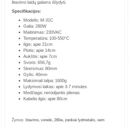
litavimo laidų galams išlydyti.
Specifikacijos:
Modelis: M-31C
Galia: 280W
Maitinimas: 230VAC
Temperatūra: 100-550°C
Ilgis: apie 21cm
Plotis: apie 14cm
Aukštis: apie 7cm
Svoris: 656,7g
Skersmuo: 80mm
Gylis: 40mm
Maksimali talpa: 1600g
Lydymosi laikas: apie 3-7 minutes
Medžiaga: nerūdijantis plienas
Kabelio ilgis: apie 80cm
,
,
,
,
Žymos:
litavimo
vonelė
280w
įrankiai lydmetalis
oem