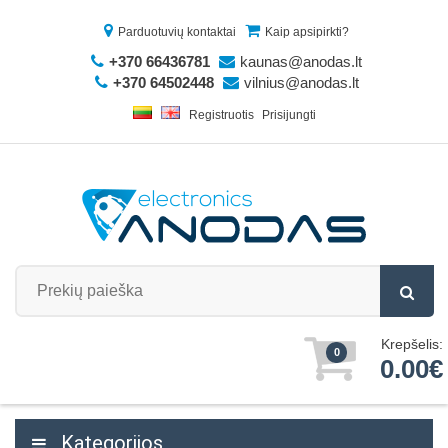
Parduotuvių kontaktai
Kaip apsipirkti?
+370 66436781
kaunas@anodas.lt
+370 64502448
vilnius@anodas.lt
Registruotis
Prisijungti
Krepšelis:
0
0.00€
Kategorijos