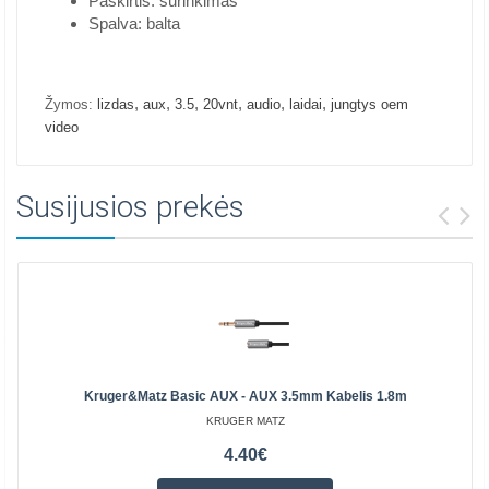
Paskirtis: surinkimas
Spalva: balta
,
,
,
,
,
,
Žymos:
lizdas
aux
3.5
20vnt
audio
laidai
jungtys oem
video
Susijusios prekės
Kruger&Matz Basic AUX - AUX 3.5mm Kabelis 1.8m
KRUGER MATZ
4.40€