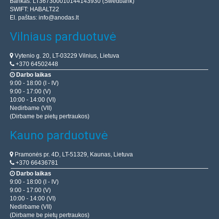
Bankas: LT367300010144143930 (Swedbank)
SWIFT: HABALT22
El. paštas:
info@anodas.lt
Vilniaus parduotuvė
Vytenio g. 20, LT-03229 Vilnius, Lietuva
+370 64502448
Darbo laikas
9:00 - 18:00 (I - IV)
9:00 - 17:00 (V)
10:00 - 14:00 (VI)
Nedirbame (VII)
(Dirbame be pietų pertraukos)
Kauno parduotuvė
Pramonės pr. 4D, LT-51329, Kaunas, Lietuva
+370 66436781
Darbo laikas
9:00 - 18:00 (I - IV)
9:00 - 17:00 (V)
10:00 - 14:00 (VI)
Nedirbame (VII)
(Dirbame be pietų pertraukos)