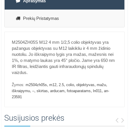
Aprašymas
Prekių Pristatymas
M2504ZH05S M12 4 mm 1/2,5 colio objektyvas yra
pažangus objektyvas su M12 laikikliu ir 4 mm židinio
nuotoliu. Jo iškraipymo lygis yra mažas, mažesnis nei
1%, o matymo laukas yra 45° pločio. Jame yra 650 nm
IR filtras, leidžiantis gauti infraraudonųjų spindulių
vaizdus.
,
,
,
,
,
,
Žymos:
m2504zh05s
m12
2.5
colio
objektyvas
mažu
,
,
,
,
,
,
iškraipymu
–
skirtas
arducam
fotoaparatams
ln011
an-
23591
Susijusios prekės