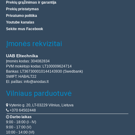
Prekių grąžinimas ir garantija
Prekių pristatymas
Privatumo politika
Youtube kanalas
Sekite mus Facebook
Įmonės rekvizitai
UAB Eltechnika
Įmonės kodas: 304082834
PVM mokėtojo kodas: LT100009624714
Bankas: LT367300010144143930 (Swedbank)
SWIFT: HABALT22
El. paštas:
info@anodas.lt
Vilniaus parduotuvė
Vytenio g. 20, LT-03229 Vilnius, Lietuva
+370 64502448
Darbo laikas
9:00 - 18:00 (I - IV)
9:00 - 17:00 (V)
10:00 - 14:00 (VI)