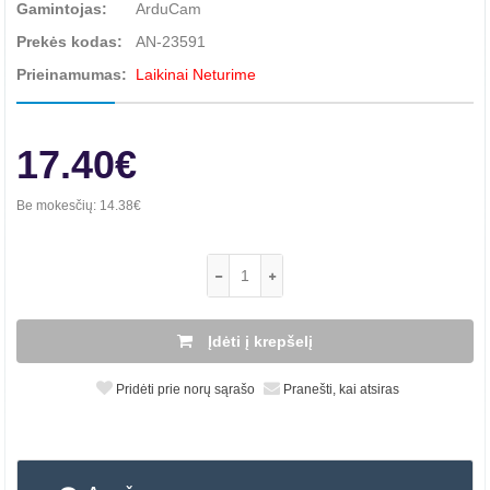
Gamintojas:
ArduCam
Prekės kodas:
AN-23591
Prieinamumas:
Laikinai Neturime
17.40€
Be mokesčių:
14.38€
Įdėti į krepšelį
Pridėti prie norų sąrašo
Pranešti, kai atsiras