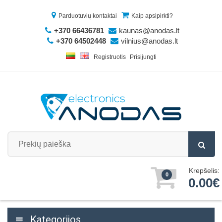
Parduotuvių kontaktai
Kaip apsipirkti?
+370 66436781
kaunas@anodas.lt
+370 64502448
vilnius@anodas.lt
Registruotis
Prisijungti
Krepšelis:
0
0.00€
Kategorijos