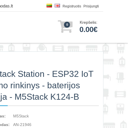
odas.lt
Registruotis
Prisijungti
Krepšelis:
0
0.00€
ack Station - ESP32 IoT
mo rinkinys - baterijos
ija - M5Stack K124-B
as:
M5Stack
odas:
AN-21946