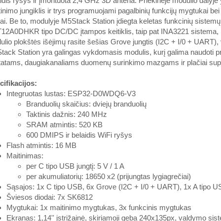
idis ryšys ir įmontuota 2,4 GHz 3D antena. Priekinėje modulio dalyje 
inimo jungiklis ir trys programuojami pagalbinių funkcijų mygtukai 
ai. Be to, modulyje M5Stack Station įdiegta keletas funkcinių siste
2A0DHKR tipo DC/DC įtampos keitiklis, taip pat INA3221 sistema, lei
lio plokštės išėjimų rasite šešias Grove jungtis (I2C + I/0 + UART), v
ack Station yra galingas vykdomasis modulis, kurį galima naudoti 
tatams, daugiakanaliams duomenų surinkimo mazgams ir plačiai sup
ifikacijos:
Integruotas lustas: ESP32-D0WDQ6-V3
Branduolių skaičius: dviejų branduolių
Taktinis dažnis: 240 MHz
SRAM atmintis: 520 KB
600 DMIPS ir belaidis WiFi ryšys
Flash atmintis: 16 MB
Maitinimas:
per C tipo USB jungtį: 5 V / 1 A
per akumuliatorių: 18650 x2 (prijungtas lygiagrečiai)
Sąsajos: 1x C tipo USB, 6x Grove (I2C + I/0 + UART), 1x A tipo U
Šviesos diodai: 7x SK6812
Mygtukai: 1x maitinimo mygtukas, 3x funkcinis mygtukas
Ekranas: 1,14'' įstrižainė, skiriamoji geba 240x135px, valdymo s