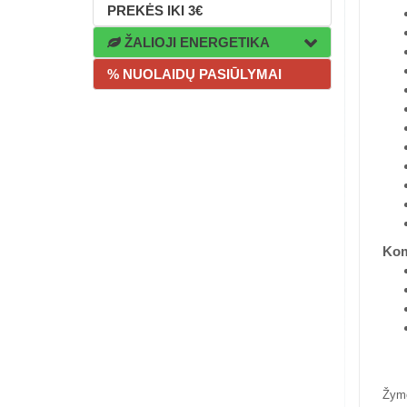
PREKĖS IKI 3€
ŽALIOJI ENERGETIKA
% NUOLAIDŲ PASIŪLYMAI
Kom
Žym