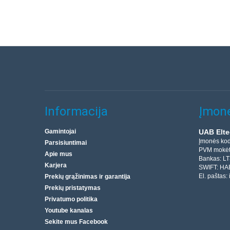
Informacija
Įmonė
Gamintojai
UAB Elte
Įmonės ko
Parsisiuntimai
PVM mokėt
Apie mus
Bankas: L
Karjera
SWIFT: HA
El. paštas:
Prekių grąžinimas ir garantija
Prekių pristatymas
Privatumo politika
Youtube kanalas
Sekite mus Facebook