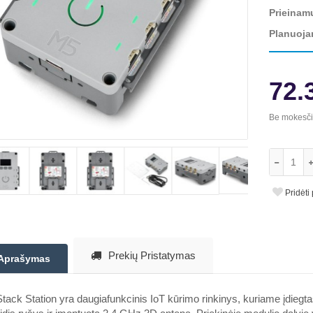
Prieinam
Planuoja
72.
Be mokesč
Pridėti
Prekių Pristatymas
Aprašymas
tack Station yra daugiafunkcinis IoT kūrimo rinkinys, kuriame įdi