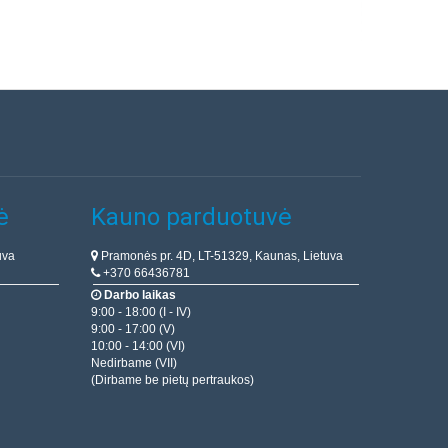
ė
Kauno parduotuvė
uva
Pramonės pr. 4D, LT-51329, Kaunas, Lietuva
+370 66436781
Darbo laikas
9:00 - 18:00 (I - IV)
9:00 - 17:00 (V)
10:00 - 14:00 (VI)
Nedirbame (VII)
(Dirbame be pietų pertraukos)