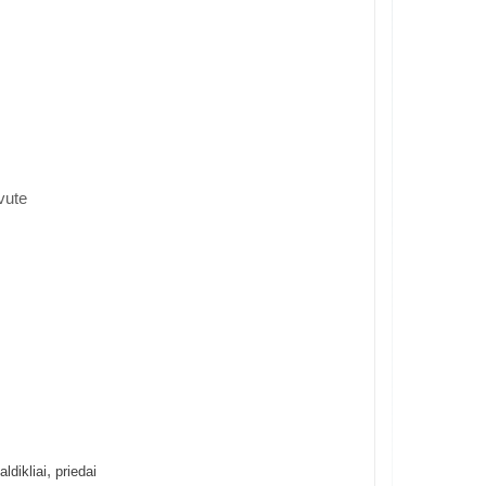
vute
,
aldikliai
priedai