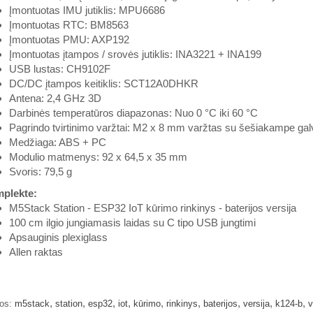
Įmontuotas IMU jutiklis: MPU6686
Įmontuotas RTC: BM8563
Įmontuotas PMU: AXP192
Įmontuotas įtampos / srovės jutiklis: INA3221 + INA199
USB lustas: CH9102F
DC/DC įtampos keitiklis: SCT12A0DHKR
Antena: 2,4 GHz 3D
Darbinės temperatūros diapazonas: Nuo 0 °C iki 60 °C
Pagrindo tvirtinimo varžtai: M2 x 8 mm varžtas su šešiakampe gal
Medžiaga: ABS + PC
Modulio matmenys: 92 x 64,5 x 35 mm
Svoris: 79,5 g
plekte:
M5Stack Station - ESP32 IoT kūrimo rinkinys - baterijos versija
100 cm ilgio jungiamasis laidas su C tipo USB jungtimi
Apsauginis plexiglass
Allen raktas
,
,
,
,
,
,
,
,
,
os:
m5stack
station
esp32
iot
kūrimo
rinkinys
baterijos
versija
k124-b
v