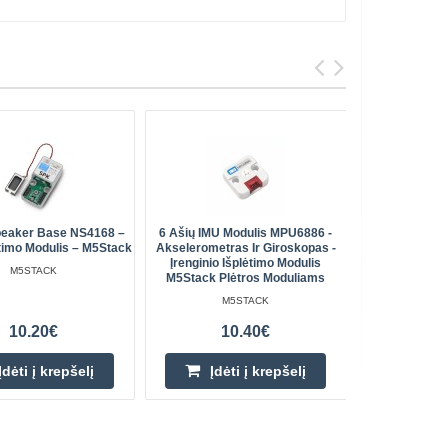
peaker Base NS4168 –
6 Ašių IMU Modulis MPU6886 -
PwrCAN Cab
timo Modulis – M5Stack
Akselerometras Ir Giroskopas -
XT30(2+2)-
Įrenginio Išplėtimo Modulis
Moduliui -
M5STACK
M5Stack Plėtros Moduliams
M5STACK
10.20€
10.40€
Įdėti į krepšelį
Įdėti į krepšelį