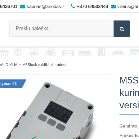
66436781
kaunas@anodas.lt
+370 64502448
vilnius@an
ALDIKLIAI
M5Stack valdikliai ir priedai
M5St
atymas 0€
kūri
vers
Gamintoj
Prekės k