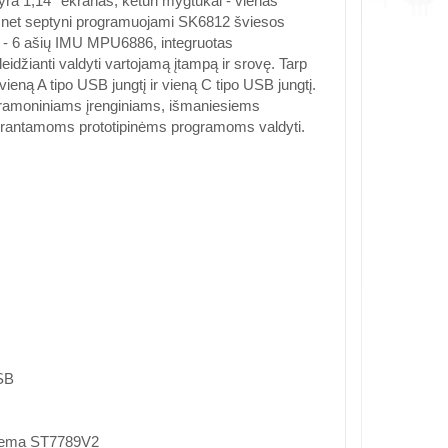
yra 1,14'' ekranas, keturi mygtukai - vienas
bei net septyni programuojami SK6812 šviesos
mų - 6 ašių IMU MPU6886, integruotas
džianti valdyti vartojamą įtampą ir srovę. Tarp
ieną A tipo USB jungtį ir vieną C tipo USB jungtį.
pramoniniams įrenginiams, išmaniesiems
rantamoms prototipinėms programoms valdyti.
SB
istema ST7789V2