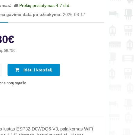
umas:
Prekių pristatymas 4-7 d.d.
ma gavimo data po užsakymo:
2026-08-17
30€
ių:
59.75€
Įdėti į krepšelį
 prie norų sąrašo
egtas lustas ESP32-D0WDQ6-V3, palaikomas WiFi