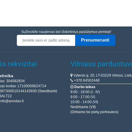
Sužinokite naujienas bei išskirtinius pasiūlymus pirmieji!
Prenumeruoti
s rekvizitai
Vilniaus parduotuv
Vytenio g. 20, LT-03229 Vilnius, Liet
chnika
+370 64502448
das: 304082834
ojo kodas: LT100009624714
Darbo laikas
T367300010144143930 (Swedbank)
9:00 - 18:00 (I - IV)
BALT22
9:00 - 17:00 (V)
info@anodas.lt
10:00 - 14:00 (VI)
Nedirbame (VII)
(Dirbame be pietų pertraukos)