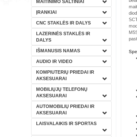
bela
MAITINIMO ŠALTINIAI
mait
ĮRANKIAI
diod
SCT1
CNC STAKLĖS IR DALYS
modu
M5St
LAZERINĖS STAKLĖS IR
pas
DALYS
IŠMANUSIS NAMAS
Spec
AUDIO IR VIDEO
KOMPIUTERIŲ PRIEDAI IR
AKSESUARAI
MOBILIŲJŲ TELEFONŲ
AKSESUARAI
AUTOMOBILIŲ PRIEDAI IR
AKSESUARAI
LAISVALAIKIS IR SPORTAS