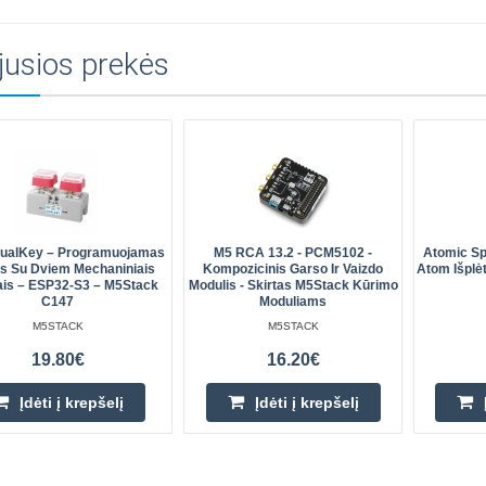
jusios prekės
DualKey – Programuojamas
M5 RCA 13.2 - PCM5102 -
Atomic S
is Su Dviem Mechaniniais
Kompozicinis Garso Ir Vaizdo
Atom Išplė
ais – ESP32-S3 – M5Stack
Modulis - Skirtas M5Stack Kūrimo
C147
Moduliams
M5STACK
M5STACK
19.80€
16.20€
Įdėti į krepšelį
Įdėti į krepšelį