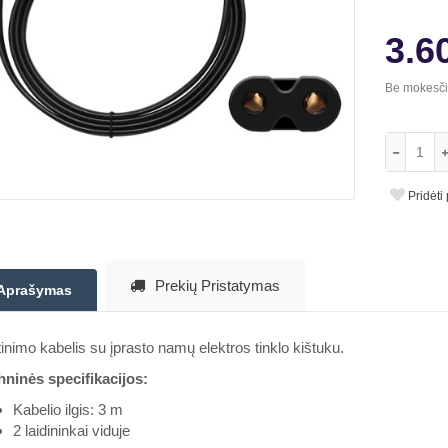
3.6
Be mokesč
Pridėti
Prekių Pristatymas
Aprašymas
inimo kabelis su įprasto namų elektros tinklo kištuku.
hninės specifikacijos:
Kabelio ilgis: 3 m
2 laidininkai viduje