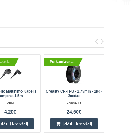
ausia
Perkamiausia
Pristaty
Perkami
rio Maitinimo Kabelis
Creality CR-TPU - 1.75mm - 1kg -
Akumuliat
ampinis 1.5m
Juodas
QWLSD
OEM
CREALITY
4.20€
24.60€
Įdėti į krepšelį
Įdėti į krepšelį