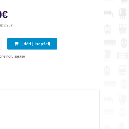
0€
ių:
2.98€
Įdėti į krepšelį
 prie norų sąrašo