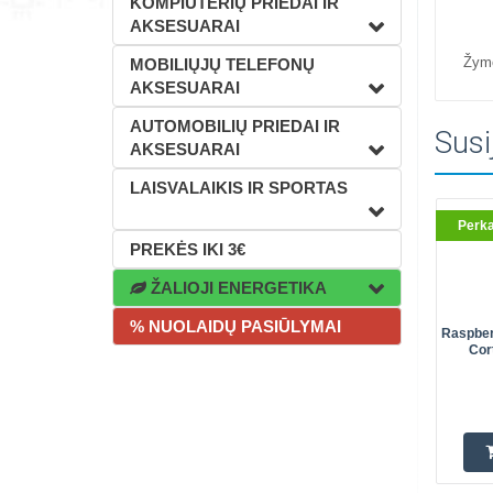
KOMPIUTERIŲ PRIEDAI IR
AKSESUARAI
Žym
MOBILIŲJŲ TELEFONŲ
AKSESUARAI
AUTOMOBILIŲ PRIEDAI IR
Susi
AKSESUARAI
LAISVALAIKIS IR SPORTAS
Perk
PREKĖS IKI 3€
ŽALIOJI ENERGETIKA
% NUOLAIDŲ PASIŪLYMAI
Raspber
Cor