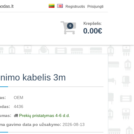
odas.lt
Registruotis
Prisijungti
Krepšelis:
0
0.00€
inimo kabelis 3m
as:
OEM
odas:
4436
umas:
Prekių pristatymas 4-6 d.d.
ma gavimo data po užsakymo:
2026-08-13