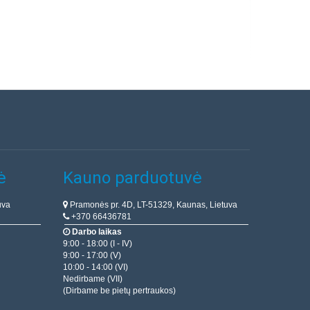
ė
Kauno parduotuvė
uva
Pramonės pr. 4D, LT-51329, Kaunas, Lietuva
+370 66436781
Darbo laikas
9:00 - 18:00 (I - IV)
9:00 - 17:00 (V)
10:00 - 14:00 (VI)
Nedirbame (VII)
(Dirbame be pietų pertraukos)