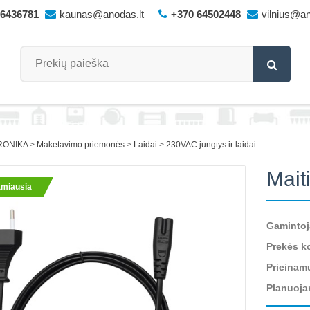
66436781
kaunas@anodas.lt
+370 64502448
vilnius@an
RONIKA
Maketavimo priemonės
Laidai
230VAC jungtys ir laidai
Mait
miausia
Gamintoj
Prekės k
Prieinam
Planuoja