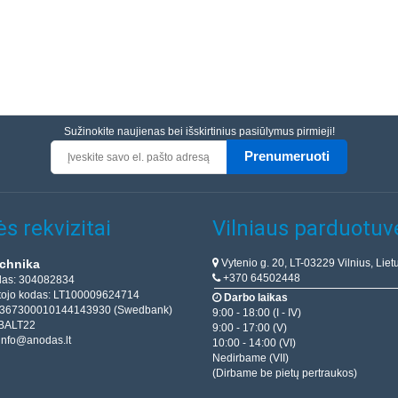
Sužinokite naujienas bei išskirtinius pasiūlymus pirmieji!
Prenumeruoti
s rekvizitai
Vilniaus parduotuv
Vytenio g. 20, LT-03229 Vilnius, Liet
chnika
+370 64502448
das: 304082834
ojo kodas: LT100009624714
Darbo laikas
T367300010144143930 (Swedbank)
9:00 - 18:00 (I - IV)
BALT22
9:00 - 17:00 (V)
info@anodas.lt
10:00 - 14:00 (VI)
Nedirbame (VII)
(Dirbame be pietų pertraukos)