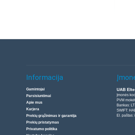
Informacija
Įmonė
Gamintojai
UAB Elte
Įmonės ko
Parsisiuntimai
PVM mokėt
Apie mus
Bankas: L
Karjera
SWIFT: HA
El. paštas:
Prekių grąžinimas ir garantija
Prekių pristatymas
Privatumo politika