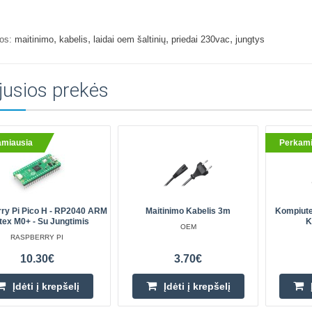
,
,
,
,
os:
maitinimo
kabelis
laidai oem šaltinių
priedai 230vac
jungtys
jusios prekės
amiausia
Perkami
ry Pi Pico H - RP2040 ARM
Maitinimo Kabelis 3m
Kompiute
tex M0+ - Su Jungtimis
K
OEM
RASPBERRY PI
10.30€
3.70€
Įdėti į krepšelį
Įdėti į krepšelį