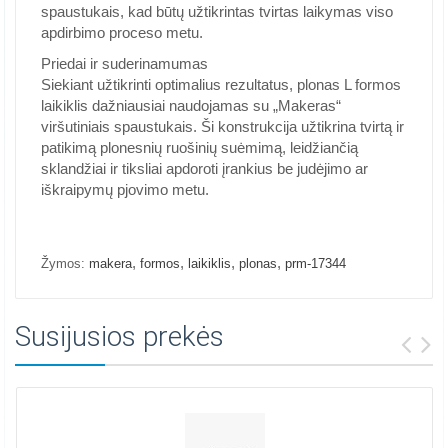
spaustukais, kad būtų užtikrintas tvirtas laikymas viso
apdirbimo proceso metu.
Priedai ir suderinamumas
Siekiant užtikrinti optimalius rezultatus, plonas L formos
laikiklis dažniausiai naudojamas su „Makeras“
viršutiniais spaustukais. Ši konstrukcija užtikrina tvirtą ir
patikimą plonesnių ruošinių suėmimą, leidžiančią
sklandžiai ir tiksliai apdoroti įrankius be judėjimo ar
iškraipymų pjovimo metu.
,
,
,
,
Žymos:
makera
formos
laikiklis
plonas
prm-17344
Susijusios prekės