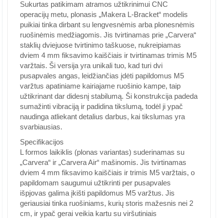
Sukurtas patikimam atramos užtikrinimui CNC
operacijų metu, plonasis „Makera L-Bracket“ modelis
puikiai tinka dirbant su lengvesnėmis arba plonesnėmis
ruošinėmis medžiagomis. Jis tvirtinamas prie „Carvera“
staklių dviejuose tvirtinimo taškuose, nukreipiamas
dviem 4 mm fiksavimo kaiščiais ir tvirtinamas trimis M5
varžtais. Ši versija yra unikali tuo, kad turi dvi
pusapvales angas, leidžiančias įdėti papildomus M5
varžtus apatiniame kairiajame ruošinio kampe, taip
užtikrinant dar didesnį stabilumą. Ši konstrukcija padeda
sumažinti vibraciją ir padidina tikslumą, todėl ji ypač
naudinga atliekant detalius darbus, kai tikslumas yra
svarbiausias.
Specifikacijos
L formos laikiklis (plonas variantas) suderinamas su
„Carvera“ ir „Carvera Air“ mašinomis. Jis tvirtinamas
dviem 4 mm fiksavimo kaiščiais ir trimis M5 varžtais, o
papildomam saugumui užtikrinti per pusapvales
išpjovas galima įkišti papildomus M5 varžtus. Jis
geriausiai tinka ruošiniams, kurių storis mažesnis nei 2
cm, ir ypač gerai veikia kartu su viršutiniais