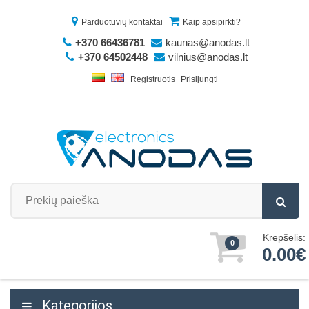
Parduotuvių kontaktai
Kaip apsipirkti?
+370 66436781
kaunas@anodas.lt
+370 64502448
vilnius@anodas.lt
Registruotis
Prisijungti
Krepšelis:
0
0.00€
Kategorijos