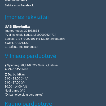
Youtube kanalas
Sekite mus Facebook
Įmonės rekvizitai
UAB Eltechnika
Įmonės kodas: 304082834
PVM mokėtojo kodas: LT100009624714
Bankas: LT367300010144143930 (Swedbank)
SWIFT: HABALT22
El. paštas:
info@anodas.lt
Vilniaus parduotuvė
Vytenio g. 20, LT-03229 Vilnius, Lietuva
+370 64502448
Darbo laikas
9:00 - 18:00 (I - IV)
9:00 - 17:00 (V)
10:00 - 14:00 (VI)
Nedirbame (VII)
(Dirbame be pietų pertraukos)
Kauno parduotuvė