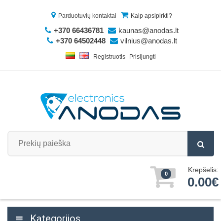
Parduotuvių kontaktai
Kaip apsipirkti?
+370 66436781
kaunas@anodas.lt
+370 64502448
vilnius@anodas.lt
Registruotis
Prisijungti
Krepšelis:
0
0.00€
Kategorijos