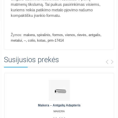
matmenų tikslumą. Tai puikus pasirinkimas visiems,
kuriems reikia patikimo metalo pjovimo našumo
kompaktišku įrankio formatu.
,
,
,
,
,
,
Žymos:
makera
spiralinis
formos
vienos
rievės
antgalis
,
,
,
,
metalui
–
colio
kotas
prm-17414
Susijusios prekės
Makera – Antgalių Adapteris
MAKERA