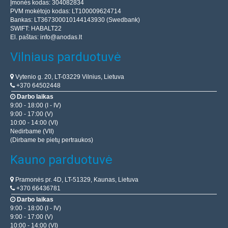
Įmonės kodas: 304082834
PVM mokėtojo kodas: LT100009624714
Bankas: LT367300010144143930 (Swedbank)
SWIFT: HABALT22
El. paštas:
info@anodas.lt
Vilniaus parduotuvė
Vytenio g. 20, LT-03229 Vilnius, Lietuva
+370 64502448
Darbo laikas
9:00 - 18:00 (I - IV)
9:00 - 17:00 (V)
10:00 - 14:00 (VI)
Nedirbame (VII)
(Dirbame be pietų pertraukos)
Kauno parduotuvė
Pramonės pr. 4D, LT-51329, Kaunas, Lietuva
+370 66436781
Darbo laikas
9:00 - 18:00 (I - IV)
9:00 - 17:00 (V)
10:00 - 14:00 (VI)