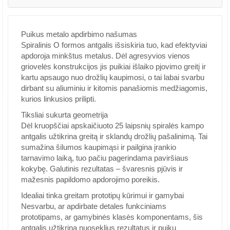
Puikus metalo apdirbimo našumas
Spiralinis O formos antgalis išsiskiria tuo, kad efektyviai
apdoroja minkštus metalus. Dėl agresyvios vienos
griovelės konstrukcijos jis puikiai išlaiko pjovimo greitį ir
kartu apsaugo nuo drožlių kaupimosi, o tai labai svarbu
dirbant su aliuminiu ir kitomis panašiomis medžiagomis,
kurios linkusios prilipti.
Tiksliai sukurta geometrija
Dėl kruopščiai apskaičiuoto 25 laipsnių spiralės kampo
antgalis užtikrina greitą ir sklandų drožlių pašalinimą. Tai
sumažina šilumos kaupimąsi ir pailgina įrankio
tarnavimo laiką, tuo pačiu pagerindama paviršiaus
kokybę. Galutinis rezultatas – švaresnis pjūvis ir
mažesnis papildomo apdorojimo poreikis.
Idealiai tinka greitam prototipų kūrimui ir gamybai
Nesvarbu, ar apdirbate detales funkciniams
prototipams, ar gamybinės klasės komponentams, šis
antgalis užtikrina nuoseklius rezultatus ir puikų