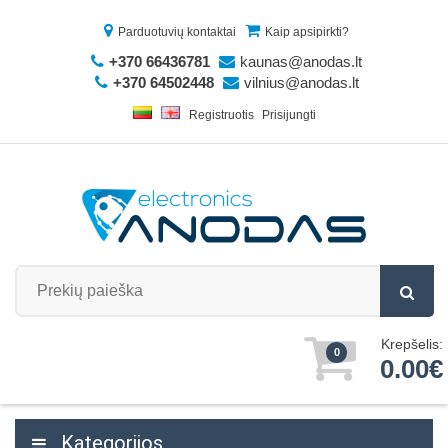
Parduotuvių kontaktai
Kaip apsipirkti?
+370 66436781
kaunas@anodas.lt
+370 64502448
vilnius@anodas.lt
Registruotis
Prisijungti
Krepšelis:
0
0.00€
Kategorijos