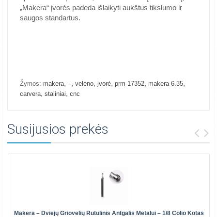
„Makera“ įvorės padeda išlaikyti aukštus tikslumo ir
saugos standartus.
,
,
,
,
,
,
Žymos:
makera
–
veleno
įvorė
prm-17352
makera 6.35
,
,
carvera
staliniai
cnc
Susijusios prekės
Makera – Dviejų Griovelių Rutulinis Antgalis Metalui – 1/8 Colio Kotas