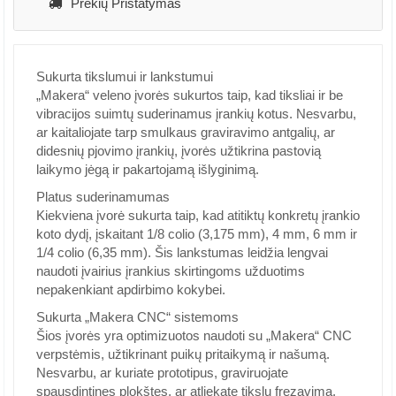
Prekių Pristatymas
Sukurta tikslumui ir lankstumui
„Makera“ veleno įvorės sukurtos taip, kad tiksliai ir be
vibracijos suimtų suderinamus įrankių kotus. Nesvarbu,
ar kaitaliojate tarp smulkaus graviravimo antgalių, ar
didesnių pjovimo įrankių, įvorės užtikrina pastovią
laikymo jėgą ir pakartojamą išlyginimą.
Platus suderinamumas
Kiekviena įvorė sukurta taip, kad atitiktų konkretų įrankio
koto dydį, įskaitant 1/8 colio (3,175 mm), 4 mm, 6 mm ir
1/4 colio (6,35 mm). Šis lankstumas leidžia lengvai
naudoti įvairius įrankius skirtingoms užduotims
nepakenkiant apdirbimo kokybei.
Sukurta „Makera CNC“ sistemoms
Šios įvorės yra optimizuotos naudoti su „Makera“ CNC
verpstėmis, užtikrinant puikų pritaikymą ir našumą.
Nesvarbu, ar kuriate prototipus, graviruojate
spausdintines plokštes, ar atliekate tikslų frezavimą,