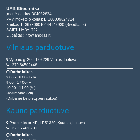
UAB Eltechnika
Įmonės kodas: 304082834
PVM mokėtojo kodas: LT100009624714
Bankas: LT367300010144143930 (Swedbank)
SWIFT: HABALT22
El. paštas:
info@anodas.lt
Vilniaus parduotuvė
Vytenio g. 20, LT-03229 Vilnius, Lietuva
+370 64502448
Darbo laikas
9:00 - 18:00 (I - IV)
9:00 - 17:00 (V)
10:00 - 14:00 (VI)
Nedirbame (VII)
(Dirbame be pietų pertraukos)
Kauno parduotuvė
Pramonės pr. 4D, LT-51329, Kaunas, Lietuva
+370 66436781
Darbo laikas