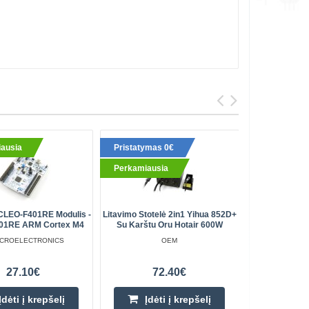
ausia
Pristatymas 0€
Perkami
Perkamiausia
LEO-F401RE Modulis -
Litavimo Stotelė 2in1 Yihua 852D+
Litavimo F
01RE ARM Cortex M4
Su Karštu Oru Hotair 600W
ICROELECTRONICS
OEM
A
27.10€
72.40€
Įdėti į krepšelį
Įdėti į krepšelį