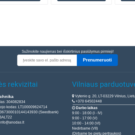
Sužinokite naujienas bei išskirtinius pasiūlymus pirmieji!
Prenumeruoti
s rekvizitai
Vilniaus parduotuv
Vytenio g. 20, LT-03229 Vilnius, Liet
chnika
+370 64502448
das: 304082834
ojo kodas: LT100009624714
Darbo laikas
T367300010144143930 (Swedbank)
9:00 - 18:00 (I - IV)
BALT22
9:00 - 17:00 (V)
info@anodas.lt
10:00 - 14:00 (VI)
Nedirbame (VII)
(Dirbame be pietų pertraukos)