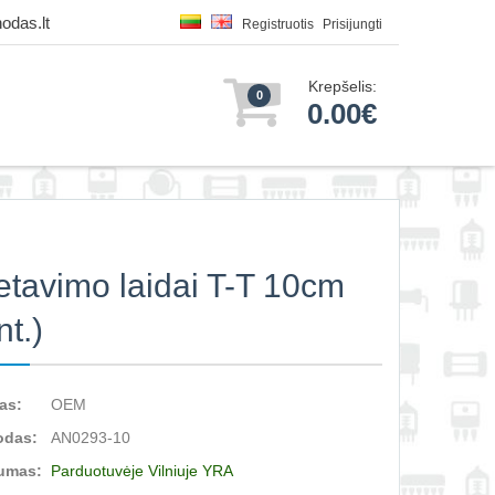
odas.lt
Registruotis
Prisijungti
Krepšelis:
0
0.00€
tavimo laidai T-T 10cm
nt.)
as:
OEM
odas:
AN0293-10
umas:
Parduotuvėje Vilniuje YRA