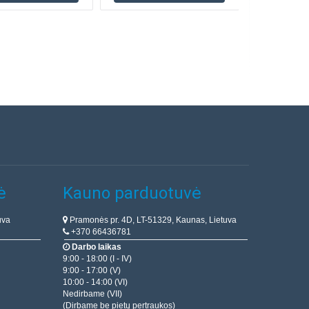
ė
Kauno parduotuvė
uva
Pramonės pr. 4D, LT-51329, Kaunas, Lietuva
+370 66436781
Darbo laikas
9:00 - 18:00 (I - IV)
9:00 - 17:00 (V)
10:00 - 14:00 (VI)
Nedirbame (VII)
(Dirbame be pietų pertraukos)