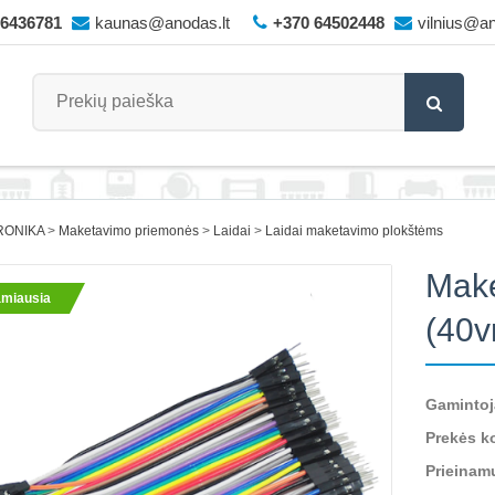
66436781
kaunas@anodas.lt
+370 64502448
vilnius@an
RONIKA
Maketavimo priemonės
Laidai
Laidai maketavimo plokštėms
Make
miausia
(40v
Gamintoj
Prekės k
Prieinam