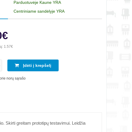
Parduotuvėje Kaune YRA
Centriniame sandėlyje YRA
0€
ių:
1.57€
Įdėti į krepšelį
 prie norų sąrašo
o. Skirti greitam prototipų testavimui. Leidžia