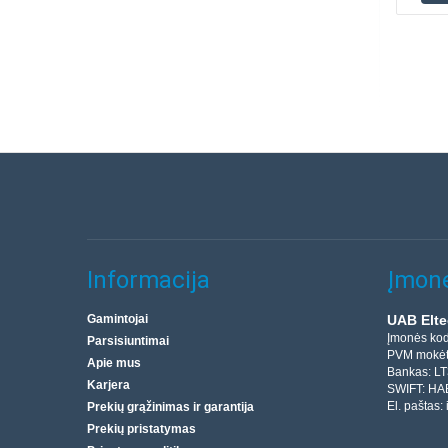
Informacija
Įmonė
Gamintojai
UAB Elte
Įmonės ko
Parsisiuntimai
PVM mokėt
Apie mus
Bankas: L
Karjera
SWIFT: HA
El. paštas:
Prekių grąžinimas ir garantija
Prekių pristatymas