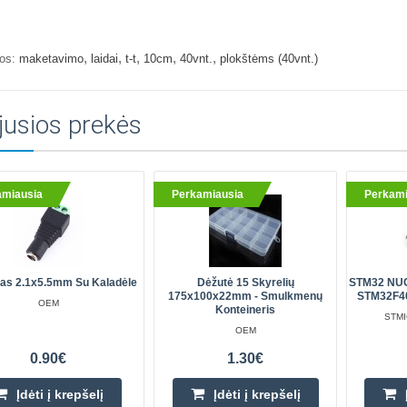
,
,
,
,
,
os:
maketavimo
laidai
t-t
10cm
40vnt.
plokštėms (40vnt.)
jusios prekės
amiausia
Perkamiausia
Perkami
as 2.1x5.5mm Su Kaladėle
Dėžutė 15 Skyrelių
STM32 NUC
175x100x22mm - Smulkmenų
STM32F4
OEM
Konteineris
STM
OEM
0.90€
1.30€
Įdėti į krepšelį
Įdėti į krepšelį