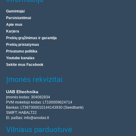
Gamintojai
Parsisiuntimai
Apie mus
Karjera
Prekių grąžinimas ir garantija
Prekių pristatymas
Privatumo politika
Youtube kanalas
Sekite mus Facebook
Įmonės rekvizitai
UAB Eltechnika
Įmonės kodas: 304082834
PVM mokėtojo kodas: LT100009624714
Bankas: LT367300010144143930 (Swedbank)
SWIFT: HABALT22
El. paštas:
info@anodas.lt
Vilniaus parduotuvė