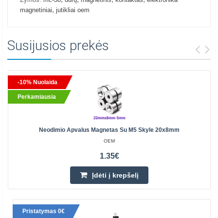
,
magnetiniai
jutikliai oem
Susijusios prekės
-10% Nuolaida
Perkamiausia
Neodimio Apvalus Magnetas Su M5 Skyle 20x8mm
OEM
1.35€
Įdėti į krepšelį
Pristatymas 0€