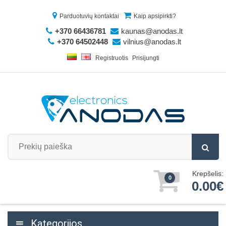
Parduotuvių kontaktai
Kaip apsipirkti?
+370 66436781
kaunas@anodas.lt
+370 64502448
vilnius@anodas.lt
Registruotis
Prisijungti
Krepšelis:
0
0.00€
Kategorijos