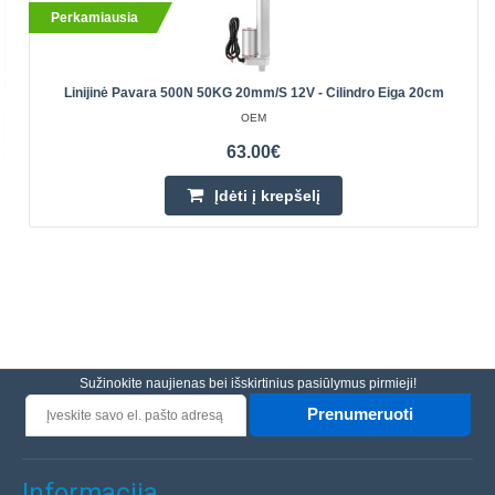
Perkamiausia
Linijinė Pavara 500N 50KG 20mm/s 12V - Cilindro Eiga 20cm
OEM
63.00€
Įdėti į krepšelį
Sužinokite naujienas bei išskirtinius pasiūlymus pirmieji!
Prenumeruoti
Informacija