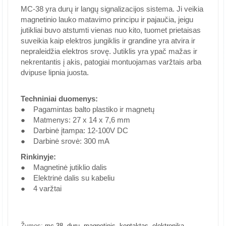
MC-38 yra durų ir langų signalizacijos sistema. Ji veikia
magnetinio lauko matavimo principu ir pajaučia, jeigu
jutikliai buvo atstumti vienas nuo kito, tuomet prietaisas
suveikia kaip elektros jungiklis ir grandine yra atvira ir
nepraleidžia elektros srovę. Jutiklis yra ypač mažas ir
nekrentantis į akis, patogiai montuojamas varžtais arba
dvipuse lipnia juosta.
Techniniai duomenys:
● Pagamintas balto plastiko ir magnetų
● Matmenys: 27 x 14 x 7,6 mm
● Darbinė įtampa: 12-100V DC
● Darbinė srovė: 300 mA
Rinkinyje:
● Magnetinė jutiklio dalis
● Elektrinė dalis su kabeliu
● 4 varžtai
,
,
,
,
Žymos:
mc-38
durų
magnetinis
kontaktas
elektronika