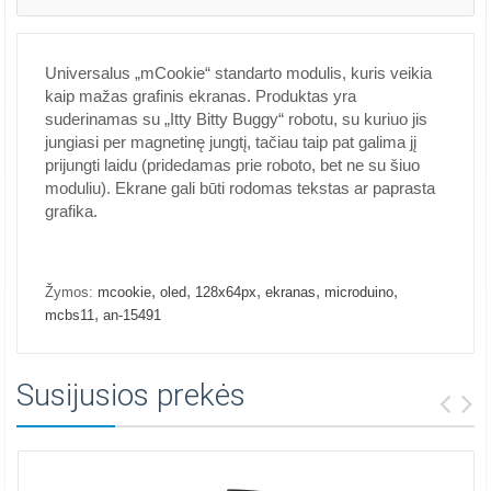
Universalus „mCookie“ standarto modulis, kuris veikia
kaip mažas grafinis ekranas. Produktas yra
suderinamas su „Itty Bitty Buggy“ robotu, su kuriuo jis
jungiasi per magnetinę jungtį, tačiau taip pat galima jį
prijungti laidu (pridedamas prie roboto, bet ne su šiuo
moduliu). Ekrane gali būti rodomas tekstas ar paprasta
grafika.
,
,
,
,
,
Žymos:
mcookie
oled
128x64px
ekranas
microduino
,
mcbs11
an-15491
Susijusios prekės