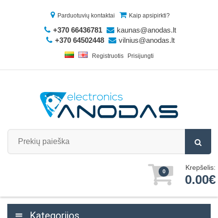
Parduotuvių kontaktai
Kaip apsipirkti?
+370 66436781
kaunas@anodas.lt
+370 64502448
vilnius@anodas.lt
Registruotis
Prisijungti
Krepšelis:
0
0.00€
Kategorijos