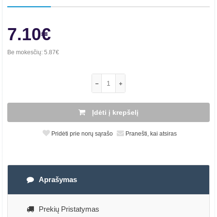
7.10€
Be mokesčių:
5.87€
Įdėti į krepšelį
Pridėti prie norų sąrašo
Pranešti, kai atsiras
Aprašymas
Prekių Pristatymas