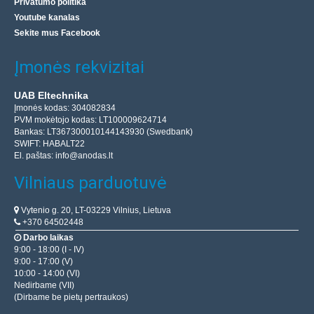
Privatumo politika
Youtube kanalas
Sekite mus Facebook
Įmonės rekvizitai
UAB Eltechnika
Įmonės kodas: 304082834
PVM mokėtojo kodas: LT100009624714
Bankas: LT367300010144143930 (Swedbank)
SWIFT: HABALT22
El. paštas:
info@anodas.lt
Vilniaus parduotuvė
Vytenio g. 20, LT-03229 Vilnius, Lietuva
+370 64502448
Darbo laikas
9:00 - 18:00 (I - IV)
9:00 - 17:00 (V)
10:00 - 14:00 (VI)
Nedirbame (VII)
(Dirbame be pietų pertraukos)