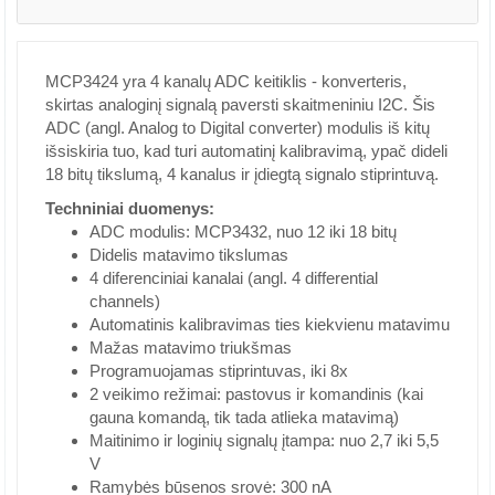
MCP3424 yra 4 kanalų ADC keitiklis - konverteris,
skirtas analoginį signalą paversti skaitmeniniu I2C. Šis
ADC (angl. Analog to Digital converter) modulis iš kitų
išsiskiria tuo, kad turi automatinį kalibravimą, ypač dideli
18 bitų tikslumą, 4 kanalus ir įdiegtą signalo stiprintuvą.
Techniniai duomenys:
ADC modulis: MCP3432, nuo 12 iki 18 bitų
Didelis matavimo tikslumas
4 diferenciniai kanalai (angl. 4 differential
channels)
Automatinis kalibravimas ties kiekvienu matavimu
Mažas matavimo triukšmas
Programuojamas stiprintuvas, iki 8x
2 veikimo režimai: pastovus ir komandinis (kai
gauna komandą, tik tada atlieka matavimą)
Maitinimo ir loginių signalų įtampa: nuo 2,7 iki 5,5
V
Ramybės būsenos srovė: 300 nA