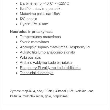
Darbinė temp: -40°C ~ +125°C
Iki 240 matavimų per sek.
Matavimų paklaida: 15uV
I2C sąsaja
Dydis: 27x16 mm
Nuorodos ir pritaikymas:
Temperatūros matavimas
Svorio matavimas
Analoginio signalo matavimas Raspberry Pi
Aukšto tikslumo analoginio signalo
Wiki puslapis
Arduino valdymo kodo biblioteka
Raspberry Pi valdymo kodo biblioteka
Techniniai duomenys
,
,
,
,
,
,
,
Žymos:
mcp3424
adc
18-bitų
4-kanalų
i2c
keitiklis
dac
,
,
keitikliai multiplekseriai
gpio
praplėtimai