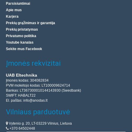
Parsisiuntimai
Apie mus
Karjera
Prekių grąžinimas ir garantija
Prekių pristatymas
Privatumo politika
Youtube kanalas
Sekite mus Facebook
Įmonės rekvizitai
UAB Eltechnika
Įmonės kodas: 304082834
PVM mokėtojo kodas: LT100009624714
Bankas: LT367300010144143930 (Swedbank)
SWIFT: HABALT22
El. paštas:
info@anodas.lt
Vilniaus parduotuvė
Vytenio g. 20, LT-03229 Vilnius, Lietuva
+370 64502448