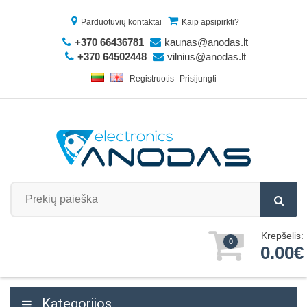
Parduotuvių kontaktai
Kaip apsipirkti?
+370 66436781
kaunas@anodas.lt
+370 64502448
vilnius@anodas.lt
Registruotis
Prisijungti
Krepšelis:
0
0.00€
Kategorijos