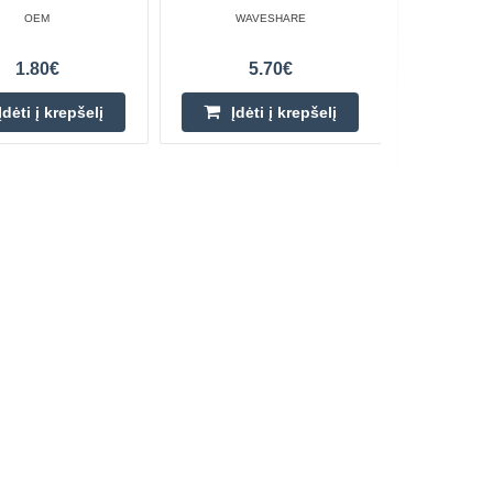
OEM
WAVESHARE
1.80€
5.70€
Įdėti į krepšelį
Įdėti į krepšelį