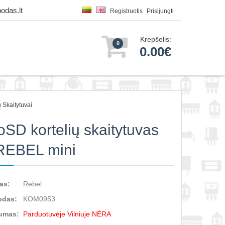
odas.lt
Registruotis
Prisijungti
Krepšelis:
0
0.00€
 Skaitytuvai
oSD kortelių skaitytuvas
REBEL mini
as:
Rebel
odas:
KOM0953
umas:
Parduotuvėje Vilniuje NĖRA