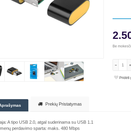
2.5
Be mokesč
Pridėti
Prekių Pristatymas
Aprašymas
ja: A tipo USB 2.0, atgal suderinama su USB 1.1
menų perdavimo sparta: maks. 480 Mbps