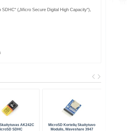
ro SDHC“ („Micro Secure Digital High Capacity“),
i
 Skaitytuvas AK242C
MicroSD Kortelių Skaitytuvo
MicroSD Kor
icroSD SDHC
Modulis, Waveshare 3947