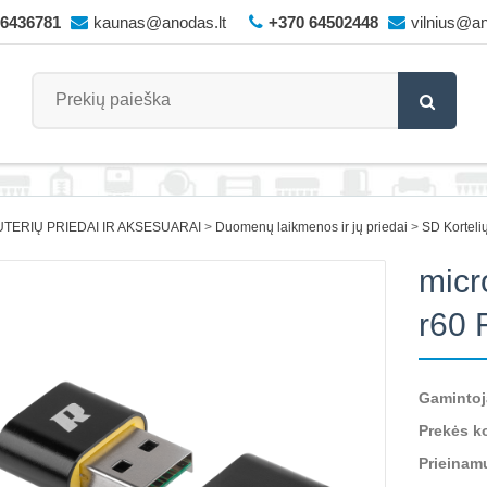
66436781
kaunas@anodas.lt
+370 64502448
vilnius@an
TERIŲ PRIEDAI IR AKSESUARAI
Duomenų laikmenos ir jų priedai
SD Kortelių
micr
r60 
Gamintoj
Prekės k
Prieinam