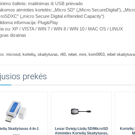
inimo šaltinis: maitinimas iš USB prievado
ikomos atminties kortelės: „Micro SD“ („Micro SecureDigital“), „Mic
croSDXC“ („micro Secure Digital eXtended Capacity“)
ldoma informacija: Plug&Play
kia su: XP / VISTA / WIN 7 / WIN 8 / WIN 10 / MAC OS / LINUX
gvas dizainas
,
,
,
,
,
,
,
os:
microsd
kortelių
skaitytuvas
r60
rebel
mini
kom0953
rebel skaitytuva
jusios prekės
telių Skaitytuvas 4-In-1
Lexar Dviejų Lizdų SD/microSD
Kortelių
Atminties Kortelių Skaitytuvas,
M