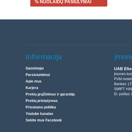
% NUOLAIDŲ PASIŪLYMAI
Informacija
Įmonė
Gamintojai
UAB Elte
Įmonės ko
Parsisiuntimai
PVM mokėt
Apie mus
Bankas: L
Karjera
SWIFT: HA
El. paštas:
Prekių grąžinimas ir garantija
Prekių pristatymas
Privatumo politika
Youtube kanalas
Sekite mus Facebook