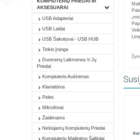
KOMPIUTERIŲ PRIEDAI IR
Mait
AKSESUARAI
Pala
„mi
USB Adapteriai
Papi
USB Laidai
Vei
Len
USB Šakotuvai - USB HUB
Tinklo Įranga
Žym
Duomenų Laikmenos Ir Jų
Priedai
Kompiuterio Aušinimas
Susi
Klaviatūros
Pelės
Mikrofonai
Žaidimams
Nešiojamų Kompiuterių Priedai
Kor
Kompiuterių Maitinimo Šaltiniai