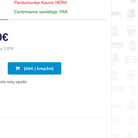
Parduotuvėje Kaune NĖRA
Centriniame sandėlyje YRA
0€
ių:
2.07€
Įdėti į krepšelį
 prie norų sąrašo