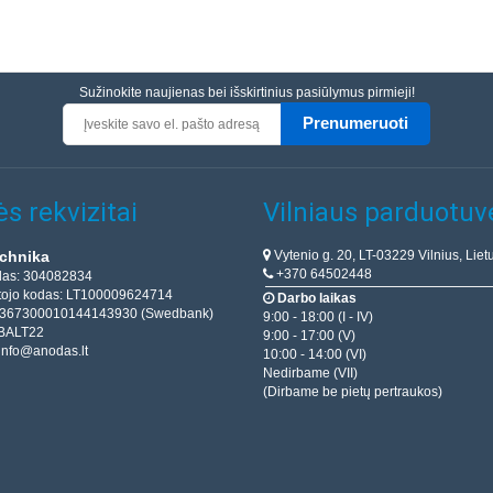
Sužinokite naujienas bei išskirtinius pasiūlymus pirmieji!
Prenumeruoti
s rekvizitai
Vilniaus parduotuv
Vytenio g. 20, LT-03229 Vilnius, Liet
chnika
+370 64502448
das: 304082834
ojo kodas: LT100009624714
Darbo laikas
T367300010144143930 (Swedbank)
9:00 - 18:00 (I - IV)
BALT22
9:00 - 17:00 (V)
info@anodas.lt
10:00 - 14:00 (VI)
Nedirbame (VII)
(Dirbame be pietų pertraukos)