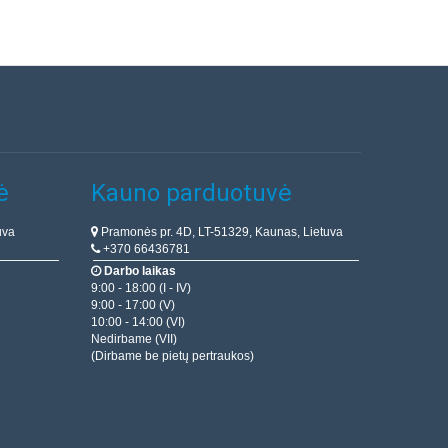
ė
Kauno parduotuvė
uva
Pramonės pr. 4D, LT-51329, Kaunas, Lietuva
+370 66436781
Darbo laikas
9:00 - 18:00 (I - IV)
9:00 - 17:00 (V)
10:00 - 14:00 (VI)
Nedirbame (VII)
(Dirbame be pietų pertraukos)