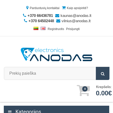
Parduotuvių kontaktai
Kaip apsipirkti?
+370 66436781
kaunas@anodas.lt
+370 64502448
vilnius@anodas.lt
Registruotis
Prisijungti
Krepšelis:
0
0.00€
Kategorijos