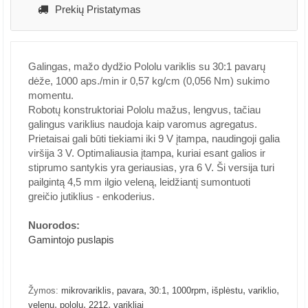
Prekių Pristatymas
Galingas, mažo dydžio Pololu variklis su 30:1 pavarų
dėže, 1000 aps./min ir 0,57 kg/cm (0,056 Nm) sukimo
momentu.
Robotų konstruktoriai Pololu mažus, lengvus, tačiau
galingus variklius naudoja kaip varomus agregatus.
Prietaisai gali būti tiekiami iki 9 V įtampa, naudingoji galia
viršija 3 V. Optimaliausia įtampa, kuriai esant galios ir
stiprumo santykis yra geriausias, yra 6 V. Ši versija turi
pailgintą 4,5 mm ilgio veleną, leidžiantį sumontuoti
greičio jutiklius - enkoderius.
Nuorodos:
Gamintojo puslapis
,
,
,
,
,
,
Žymos:
mikrovariklis
pavara
30:1
1000rpm
išplėstu
variklio
,
,
,
velenu
pololu
2212
varikliai