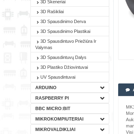
3D Skeneriai
3D Rašikliai
3D Spausdinimo Derva
3D Spausdinimo Plastikai
3D Spausdintuvo Priežiūra Ir
Valymas
3D Spausdintuvų Dalys
3D Plastiko Džiovintuvai
UV Spausdintuvai
ARDUINO
RASPBERRY PI
MK10
BBC MICRO:BIT
Mon
MIKROKOMPIUTERIAI
Aukš
mano
MIKROVALDIKLIAI
Visi