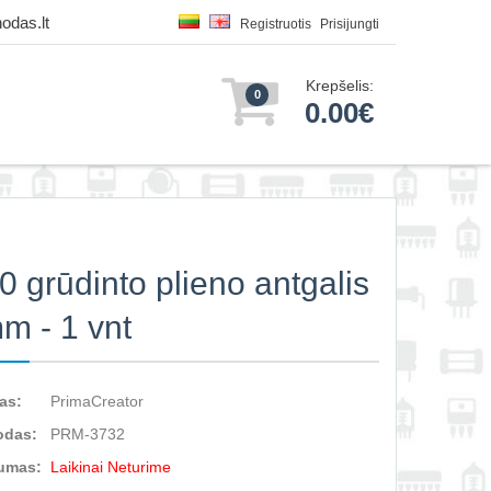
odas.lt
Registruotis
Prisijungti
Krepšelis:
0
0.00€
 grūdinto plieno antgalis
m - 1 vnt
as:
PrimaCreator
odas:
PRM-3732
umas:
Laikinai Neturime