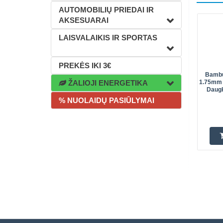
AUTOMOBILIŲ PRIEDAI IR
AKSESUARAI
LAISVALAIKIS IR SPORTAS
PREKĖS IKI 3€
Bambu
ŽALIOJI ENERGETIKA
1.75mm 
Daugk
% NUOLAIDŲ PASIŪLYMAI