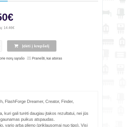
50€
ių:
14.46€
Įdėti į krepšelį
 prie norų sąrašo
Pranešti, kai atsiras
ch, FlashForge Dreamer, Creator, Finder,
kuri gali turėti daugiau įtakos rezultatui, nei jūs
uo gaunamas puikus atspaudas.
, vario arba plieno (priklausomai nuo tipo). Visi