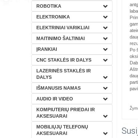
antg
ROBOTIKA
laba
ELEKTRONIKA
Pri
gamy
ELEKTRINIAI VARIKLIAI
atei
daug
MAITINIMO ŠALTINIAI
rezu
ĮRANKIAI
Po š
oksi
CNC STAKLĖS IR DALYS
Daba
Aštr
LAZERINĖS STAKLĖS IR
daug
DALYS
part
IŠMANUSIS NAMAS
pavi
AUDIO IR VIDEO
Žym
KOMPIUTERIŲ PRIEDAI IR
AKSESUARAI
MOBILIŲJŲ TELEFONŲ
Susi
AKSESUARAI