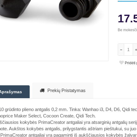
17.
Be mokesč
Pridėti
Prekių Pristatymas
Aprašymas
 grūdinto plieno antgalis 0,2 mm. Tinka: Wanhao i3, D4, D6, Qidi te
oprice Maker Select, Cocoon Create, Qidi Tech.
čiausios kokybės PrimaCreator antgaliai yra atsarginių antgalių serija, 
te. Aukštos kokybės antgalis, prilygstantis aštriam pieštukui, su j
 PrimaCreator antgaliai yra pagaminti iš aukščiausios kokybės žalvario