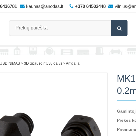
66436781
kaunas@anodas.lt
+370 64502448
vilnius@an
AUSDINIMAS
3D Spausdintuvų dalys
Antgaliai
MK10
0.2m
Gamintoj
Prekės k
Prieinam