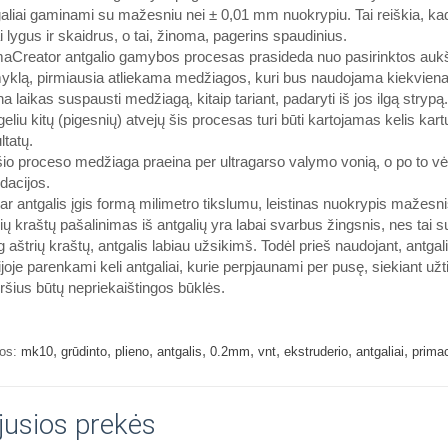
aliai gaminami su mažesniu nei ± 0,01 mm nuokrypiu. Tai reiškia, kad
i lygus ir skaidrus, o tai, žinoma, pagerins spaudinius.
maCreator antgalio gamybos procesas prasideda nuo pasirinktos auk
klą, pirmiausia atliekama medžiagos, kuri bus naudojama kiekvienai a
na laikas suspausti medžiagą, kitaip tariant, padaryti iš jos ilgą stry
eliu kitų (pigesnių) atvejų šis procesas turi būti kartojamas kelis kar
ltatų.
io proceso medžiaga praeina per ultragarso valymo vonią, o po to v
dacijos.
r antgalis įgis formą milimetro tikslumu, leistinas nuokrypis mažesn
ių kraštų pašalinimas iš antgalių yra labai svarbus žingsnis, nes tai sud
 aštrių kraštų, antgalis labiau užsikimš. Todėl prieš naudojant, antgalis
ijoje parenkami keli antgaliai, kurie perpjaunami per pusę, siekiant užti
ršius būtų nepriekaištingos būklės.
,
,
,
,
,
,
,
,
os:
mk10
grūdinto
plieno
antgalis
0.2mm
vnt
ekstruderio
antgaliai
primac
jusios prekės