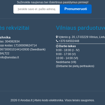
Sužinokite naujienas bei išskirtinius pasiūlymus pirmieji!
Prenumeruoti
s rekvizitai
Vilniaus parduotuv
Vytenio g. 20, LT-03229 Vilnius, Liet
chnika
+370 64502448
das: 304082834
ojo kodas: LT100009624714
Darbo laikas
T367300010144143930 (Swedbank)
9:00 - 18:00 (I - IV)
BALT22
9:00 - 17:00 (V)
info@anodas.lt
10:00 - 14:00 (VI)
Nedirbame (VII)
(Dirbame be pietų pertraukos)
2026 © Anodas.lt | Atviro kodo elektronika. Visos teisės saugomos.