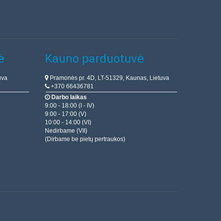
ė
Kauno parduotuvė
uva
Pramonės pr. 4D, LT-51329, Kaunas, Lietuva
+370 66436781
Darbo laikas
9:00 - 18:00 (I - IV)
9:00 - 17:00 (V)
10:00 - 14:00 (VI)
Nedirbame (VII)
(Dirbame be pietų pertraukos)