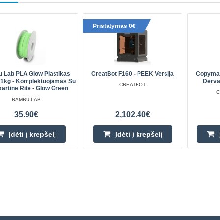
Pristatymas 0€
 Lab PLA Glow Plastikas
CreatBot F160 - PEEK Versija
Copymas
1kg - Komplektuojamas Su
Derva 
CREATBOT
artine Rite - Glow Green
C
BAMBU LAB
35.90€
2,102.40€
Įdėti į krepšelį
Įdėti į krepšelį