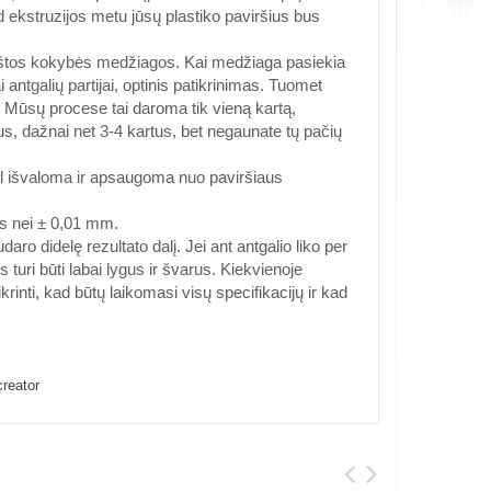
 ekstruzijos metu jūsų plastiko paviršius bus
štos kokybės medžiagos. Kai medžiaga pasiekia
ntgalių partijai, optinis patikrinimas. Tuomet
pą. Mūsų procese tai daroma tik vieną kartą,
tus, dažnai net 3-4 kartus, bet negaunate tų pačių
ėl išvaloma ir apsaugoma nuo paviršiaus
is nei ± 0,01 mm.
aro didelę rezultato dalį. Jei ant antgalio liko per
 turi būti labai lygus ir švarus. Kiekvienoje
krinti, kad būtų laikomasi visų specifikacijų ir kad
reator