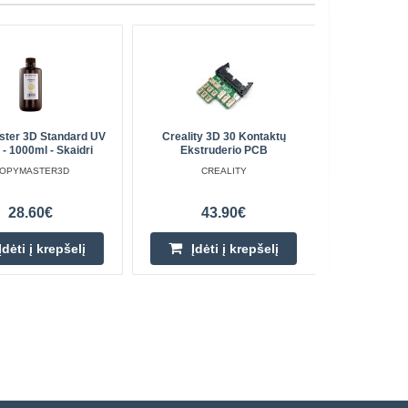
ter 3D Standard UV
Creality 3D 30 Kontaktų
Šildomojo 
- 1000ml - Skaidri
Ekstruderio PCB
Bambu 
S
OPYMASTER3D
CREALITY
28.60€
43.90€
Įdėti į krepšelį
Įdėti į krepšelį