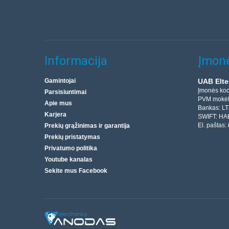
Informacija
Įmonė
Gamintojai
UAB Elte
Įmonės ko
Parsisiuntimai
PVM mokėt
Apie mus
Bankas: L
Karjera
SWIFT: HA
El. paštas:
Prekių grąžinimas ir garantija
Prekių pristatymas
Privatumo politika
Youtube kanalas
Sekite mus Facebook