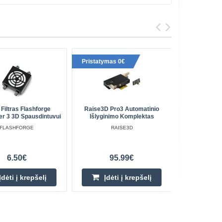
Pristatymas 0€
Filtras Flashforge
Raise3D Pro3 Automatinio
Bambu I
er 3 3D Spausdintuvui
Išlyginimo Komplektas
Magnetinis 
A1 Seri
FLASHFORGE
RAISE3D
6.50€
95.99€
Įdėti į krepšelį
Įdėti į krepšelį