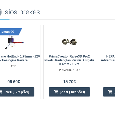
jusios prekės
atymas 0€
cano HotEnd - 1.75mm - 12V
PrimaCreator Raise3D Pro2
HEPA 
- Tiesioginė Pavara
Nikeliu Padengtas Varinis Antgalis
Adventur
0.4mm - 1 Vnt
E3D
PRIMACREATOR
96.60€
15.70€
Įdėti į krepšelį
Įdėti į krepšelį