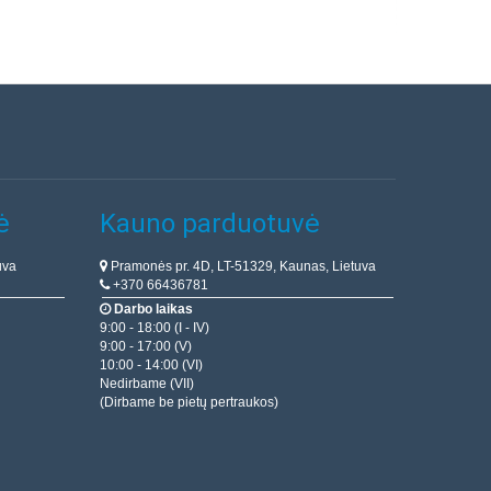
ė
Kauno parduotuvė
uva
Pramonės pr. 4D, LT-51329, Kaunas, Lietuva
+370 66436781
Darbo laikas
9:00 - 18:00 (I - IV)
9:00 - 17:00 (V)
10:00 - 14:00 (VI)
Nedirbame (VII)
(Dirbame be pietų pertraukos)