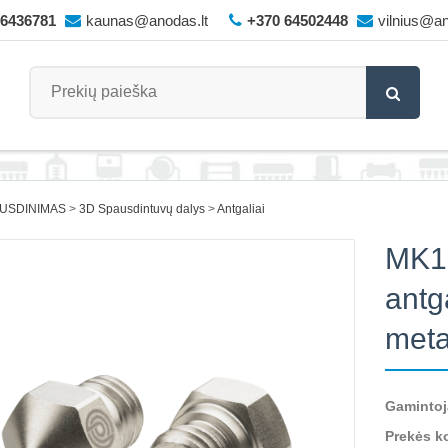
66436781
kaunas@anodas.lt
+370 64502448
vilnius@an
AUSDINIMAS
3D Spausdintuvų dalys
Antgaliai
MK10
antg
meta
Gamintoj
Prekės k