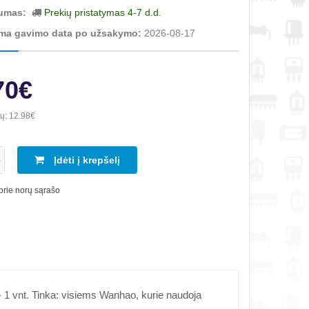
umas:
Prekių pristatymas 4-7 d.d.
ma gavimo data po užsakymo:
2026-08-17
70€
ių:
12.98€
Įdėti į krepšelį
 prie norų sąrašo
- 1 vnt. Tinka: visiems Wanhao, kurie naudoja