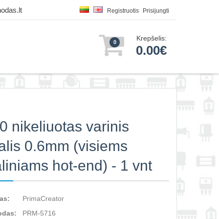
odas.lt
Registruotis
Prisijungti
Krepšelis:
0
0.00€
 nikeliuotas varinis
alis 0.6mm (visiems
liniams hot-end) - 1 vnt
as:
PrimaCreator
odas:
PRM-5716