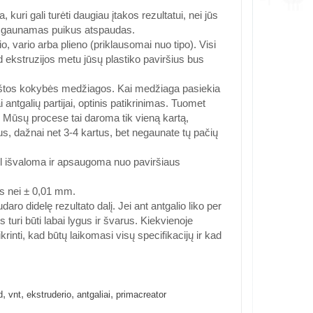
kuri gali turėti daugiau įtakos rezultatui, nei jūs
uo gaunamas puikus atspaudas.
, vario arba plieno (priklausomai nuo tipo). Visi
 ekstruzijos metu jūsų plastiko paviršius bus
štos kokybės medžiagos. Kai medžiaga pasiekia
ntgalių partijai, optinis patikrinimas. Tuomet
pą. Mūsų procese tai daroma tik vieną kartą,
tus, dažnai net 3-4 kartus, bet negaunate tų pačių
ėl išvaloma ir apsaugoma nuo paviršiaus
is nei ± 0,01 mm.
aro didelę rezultato dalį. Jei ant antgalio liko per
 turi būti labai lygus ir švarus. Kiekvienoje
krinti, kad būtų laikomasi visų specifikacijų ir kad
,
,
,
,
d
vnt
ekstruderio
antgaliai
primacreator