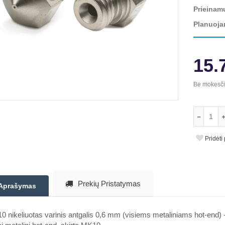
Prieinam
Planuoja
15.
Be mokesč
Pridėti
Prekių Pristatymas
Aprašymas
 nikeliuotas varinis antgalis 0,6 mm (visiems metaliniams hot-end) 