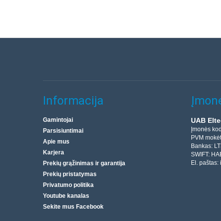
Informacija
Įmonė
Gamintojai
UAB Elte
Įmonės ko
Parsisiuntimai
PVM mokėt
Apie mus
Bankas: L
Karjera
SWIFT: HA
El. paštas:
Prekių grąžinimas ir garantija
Prekių pristatymas
Privatumo politika
Youtube kanalas
Sekite mus Facebook