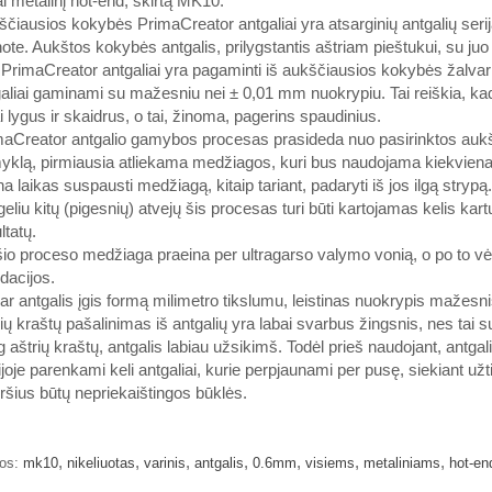
ai metalinį hot-end, skirtą MK10.
čiausios kokybės PrimaCreator antgaliai yra atsarginių antgalių serija, 
te. Aukštos kokybės antgalis, prilygstantis aštriam pieštukui, su j
 PrimaCreator antgaliai yra pagaminti iš aukščiausios kokybės žalvario
aliai gaminami su mažesniu nei ± 0,01 mm nuokrypiu. Tai reiškia, kad
i lygus ir skaidrus, o tai, žinoma, pagerins spaudinius.
maCreator antgalio gamybos procesas prasideda nuo pasirinktos auk
klą, pirmiausia atliekama medžiagos, kuri bus naudojama kiekvienai a
na laikas suspausti medžiagą, kitaip tariant, padaryti iš jos ilgą stry
eliu kitų (pigesnių) atvejų šis procesas turi būti kartojamas kelis kar
ltatų.
io proceso medžiaga praeina per ultragarso valymo vonią, o po to v
dacijos.
r antgalis įgis formą milimetro tikslumu, leistinas nuokrypis mažesn
ių kraštų pašalinimas iš antgalių yra labai svarbus žingsnis, nes tai sud
 aštrių kraštų, antgalis labiau užsikimš. Todėl prieš naudojant, antgalis
ijoje parenkami keli antgaliai, kurie perpjaunami per pusę, siekiant užti
ršius būtų nepriekaištingos būklės.
,
,
,
,
,
,
,
os:
mk10
nikeliuotas
varinis
antgalis
0.6mm
visiems
metaliniams
hot-en