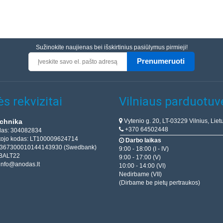
Sužinokite naujienas bei išskirtinius pasiūlymus pirmieji!
Prenumeruoti
s rekvizitai
Vilniaus parduotuv
Vytenio g. 20, LT-03229 Vilnius, Liet
chnika
+370 64502448
das: 304082834
ojo kodas: LT100009624714
Darbo laikas
T367300010144143930 (Swedbank)
9:00 - 18:00 (I - IV)
BALT22
9:00 - 17:00 (V)
info@anodas.lt
10:00 - 14:00 (VI)
Nedirbame (VII)
(Dirbame be pietų pertraukos)