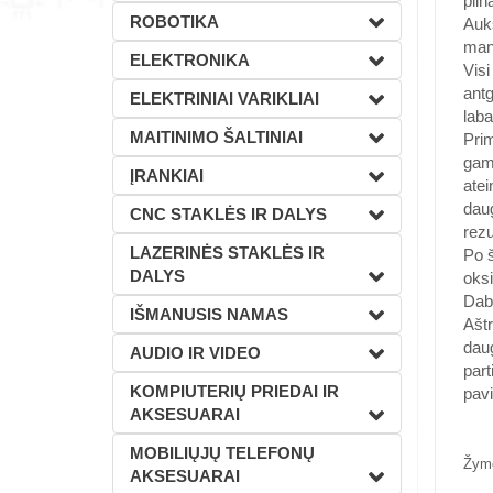
piln
ROBOTIKA
Aukš
mano
ELEKTRONIKA
Visi
antg
ELEKTRINIAI VARIKLIAI
laba
MAITINIMO ŠALTINIAI
Pri
gamy
ĮRANKIAI
atei
daug
CNC STAKLĖS IR DALYS
rezu
LAZERINĖS STAKLĖS IR
Po š
DALYS
oksi
Daba
IŠMANUSIS NAMAS
Aštr
daug
AUDIO IR VIDEO
part
KOMPIUTERIŲ PRIEDAI IR
pavi
AKSESUARAI
MOBILIŲJŲ TELEFONŲ
Žym
AKSESUARAI